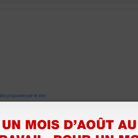
déo proposée par le site.
s ! Ce n'est pas le cas. En ce qui concerne la livraison, elle a été rap