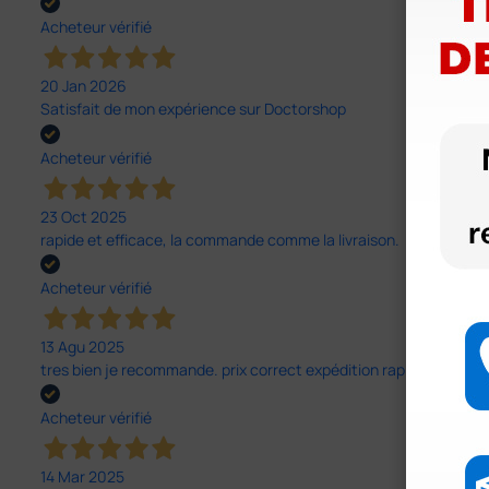
Acheteur vérifié
20 Jan 2026
Satisfait de mon expérience sur Doctorshop
Acheteur vérifié
23 Oct 2025
rapide et efficace, la commande comme la livraison.
Acheteur vérifié
13 Agu 2025
tres bien je recommande. prix correct expédition rapide.
Acheteur vérifié
14 Mar 2025