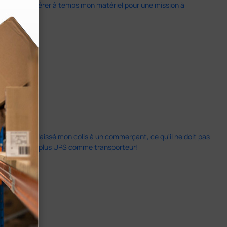
 permis de récupérer à temps mon matériel pour une mission à
 le livreur a laissé mon colis à un commerçant, ce qu'il ne doit pas
is. Ne prenez plus UPS comme transporteur!