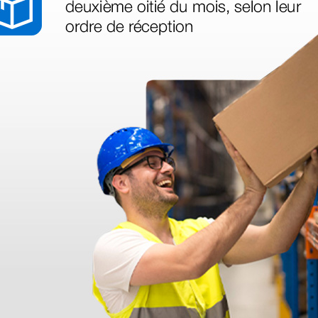
 livraison, j'ai contacté le service client qui a été très réactif et m'a
en passé sauf la livraison (mais ce n'est pas la faute de Doctorshop), car
u coup j'ai dû me rendre dans divers commerces pour retrouver mon col
 satisfaite de cette transaction.