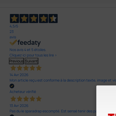
4,5
/5
23
avis
Nos avis 4 et 5 étoiles.
Cliquez ici pour tous les lire >
Previous
Suivant
14 Avr 2026
Mon article reçu est conforme à la description texte, image et vi
Acheteur vérifié
13 Avr 2026
Pas du le sparadrap escompté. Est sensé tenir des pansements épai