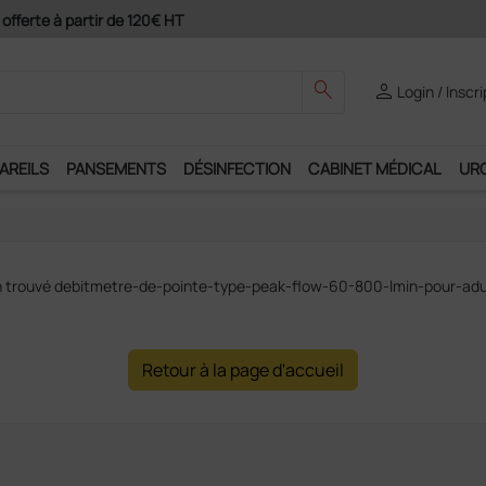
 offerte à partir de 120€ HT
search
person
Login / Inscr
AREILS
PANSEMENTS
DÉSINFECTION
CABINET MÉDICAL
UR
n trouvé debitmetre-de-pointe-type-peak-flow-60-800-lmin-pour-ad
Retour à la page d'accueil