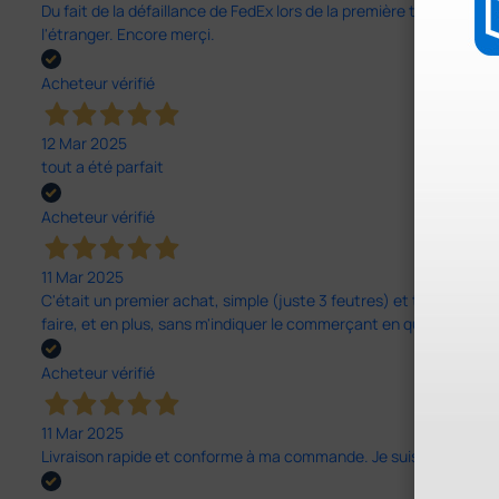
Du fait de la défaillance de FedEx lors de la première tentative de
l'étranger. Encore merçi.
Acheteur vérifié
12 Mar 2025
tout a été parfait
Acheteur vérifié
11 Mar 2025
C'était un premier achat, simple (juste 3 feutres) et tout s'est bi
faire, et en plus, sans m'indiquer le commerçant en question. D
Acheteur vérifié
11 Mar 2025
Livraison rapide et conforme à ma commande. Je suis entièrement