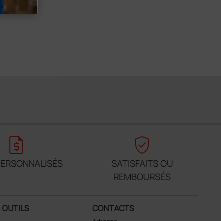
request_quote
verified_user
PERSONNALISÉS
SATISFAITS OU
REMBOURSÉS
OUTILS
CONTACTS