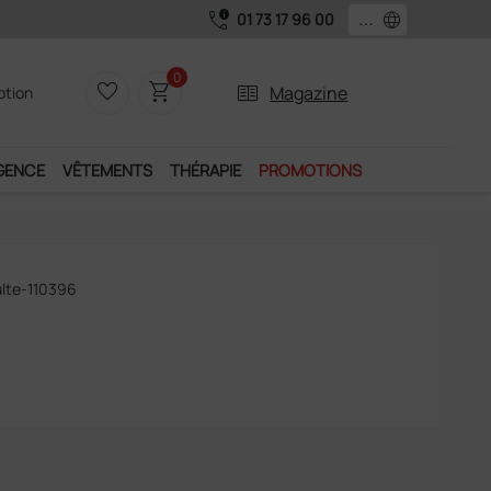
call_quality
language
01 73 17 96 00
0
favorite_border
shopping_cart
two_pager
Magazine
iption
GENCE
VÊTEMENTS
THÉRAPIE
PROMOTIONS
ulte-110396