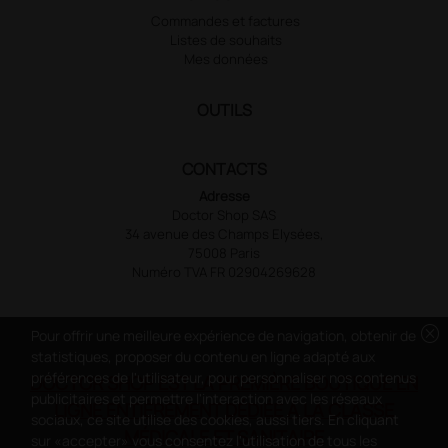
Commandes et factures
Listes de souhaits
Mes données
OUTILS
CONTACTS
Adresse
Doctor Shop SAS
34 avenue des Champs Elysées,
75008 Paris
Numéro TVA FR 02904269628
cancel
Pour offrir une meilleure expérience de navigation, obtenir de
statistiques, proposer du contenu en ligne adapté aux
préférences de l'utilisateur, pour personnaliser nos contenus
DOCTOR SHOP EST LA PREMIÈRE BOUTIQUE EN
publicitaires et permettre l'interaction avec les réseaux
LIGNE ENTIÈREMENT DÉDIÉE À LA CLASSE
sociaux, ce site utilise des cookies, aussi tiers. En cliquant
MÉDICALE ET SANITAIRE
sur «accepter» vous consentez l'utilisation de tous les