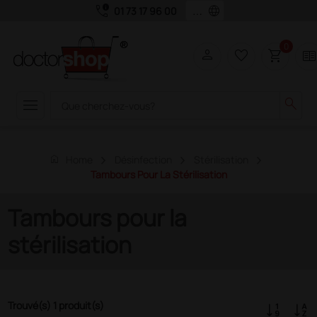
call_quality
language
01 73 17 96 00
0
person
favorite_border
shopping_cart
two_page
menu
search
home
Home
Désinfection
Stérilisation
Tambours Pour La Stérilisation
Tambours pour la
stérilisation
Trouvé(s) 1 produit(s)