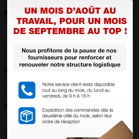
tres bien je recommande. prix correct expédition rapide.
Acheteur vérifié
14 Mar 2025
Du fait de la défaillance de FedEx lors de la première tentative de
livraison, j'ai contacté le service client qui a été très réactif et m'a
permis de récupérer à temps mon matériel pour une mission à
l'étranger. Encore merçi.
Acheteur vérifié
12 Mar 2025
tout a été parfait
Acheteur vérifié
11 Mar 2025
C'était un premier achat, simple (juste 3 feutres) et tout s'est