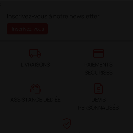
;
Inscrivez-vous à notre newsletter
Inscrivez-vous
local_shipping
credit_card
LIVRAISONS
PAIEMENTS
SÉCURISÉS
support_agent
request_quote
ASSISTANCE DÉDIÉE
DEVIS
PERSONNALISÉS
verified_user