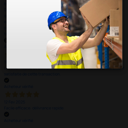
bien passé sauf la livraison (mais ce n'est pas la faute de
Doctorshop), car le livreur a laissé mon colis à un commerçant, ce
qu'il ne doit pas faire, et en plus, sans m'indiquer le commerçant
en question. Du coup j'ai dû me rendre dans divers commerces
pour retrouver mon colis. Ne prenez plus UPS comme
transporteur!
Acheteur vérifié
11 Mar 2025
Livraison rapide et conforme à ma commande. Je suis entièrement
satisfaite de cette transaction.
Acheteur vérifié
12 Fev 2025
Facile efficace. délivrance rapide.
Acheteur vérifié