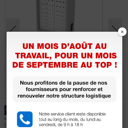
×
Tableau optométrique Décimal mixte - 3 m
244,08 €
271,20 €
(Prix TTC)
1 pc.
4,5
/5
23