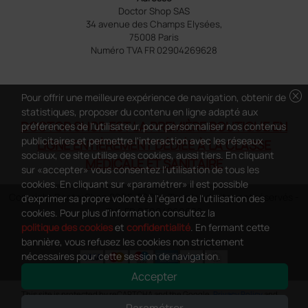
Doctor Shop SAS
34 avenue des Champs Elysées,
75008 Paris
Numéro TVA FR 02904269628
cancel
Pour offrir une meilleure expérience de navigation, obtenir de
statistiques, proposer du contenu en ligne adapté aux
DOCTOR SHOP EST LA PREMIÈRE BOUTIQUE EN
préférences de l'utilisateur, pour personnaliser nos contenus
publicitaires et permettre l'interaction avec les réseaux
LIGNE ENTIÈREMENT DÉDIÉE À LA CLASSE
sociaux, ce site utilise des cookies, aussi tiers. En cliquant
MÉDICALE ET SANITAIRE
sur «accepter» vous consentez l'utilisation de tous les
cookies. En cliquant sur «paramétrer» il est possible
Copyright DoctorShop 2005-2026 - Tous les droits sont réservés -
d'exprimer sa propre volonté à l'égard de l'utilisation des
TVA FR 02904269628
cookies. Pour plus d'information consultez la
politique des cookies
et
confidentialité
. En fermant cette
bannière, vous refusez les cookies non strictement
nécessaires pour cette session de navigation.
Accepter
0
This site is protected by reCAPTCHA and the Google
Privacy Policy
and