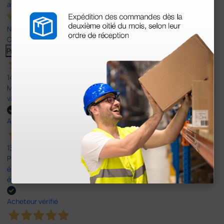
avis
Nos avis 4 et 5 étoiles.
Cliquez ici pour tous les lire >
Previous
Suivant
14 Avr 2026
Mon article reçu est conforme à la description texte, image et
vidéo proposée par le site.
Acheteur vérifié
13 Avr 2026
Pas du le sparadrap escompté. Est sensé tenir des pansements
épais ! Ce n'est pas le cas. En ce qui concerne la livraison, elle a
été rapide dans un emballage parfait.
Acheteur vérifié