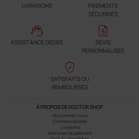
LIVRAISONS
PAIEMENTS
SÉCURISÉS
support_agent
request_quote
ASSISTANCE DÉDIÉE
DEVIS
PERSONNALISÉS
verified_user
SATISFAITS OU
REMBOURSÉS
À PROPOS DE DOCTOR SHOP
Qui sommes-nous
Comment acheter
Livraisons
Méthodes de paiement
Droit de rétractation