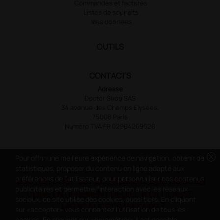
Commandes et factures
Listes de souhaits
Mes données
OUTILS
CONTACTS
Adresse
Doctor Shop SAS
34 avenue des Champs Elysées,
75008 Paris
Numéro TVA FR 02904269628
cancel
Pour offrir une meilleure expérience de navigation, obtenir de
statistiques, proposer du contenu en ligne adapté aux
préférences de l'utilisateur, pour personnaliser nos contenus
DOCTOR SHOP EST LA PREMIÈRE BOUTIQUE EN
publicitaires et permettre l'interaction avec les réseaux
LIGNE ENTIÈREMENT DÉDIÉE À LA CLASSE
sociaux, ce site utilise des cookies, aussi tiers. En cliquant
MÉDICALE ET SANITAIRE
sur «accepter» vous consentez l'utilisation de tous les
cookies. En cliquant sur «paramétrer» il est possible