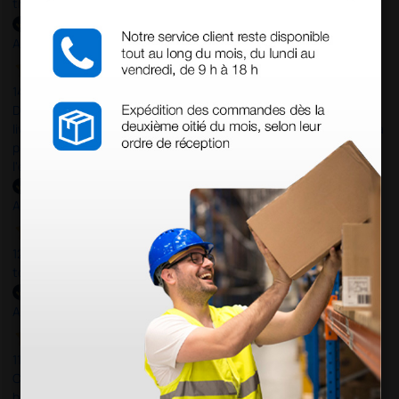
tres bien je recommande. prix correct expédition rapide.
Acheteur vérifié
14 Mar 2025
Du fait de la défaillance de FedEx lors de la première tentative de
livraison, j'ai contacté le service client qui a été très réactif et m'a
permis de récupérer à temps mon matériel pour une mission à
l'étranger. Encore merçi.
Acheteur vérifié
12 Mar 2025
tout a été parfait
Acheteur vérifié
11 Mar 2025
C'était un premier achat, simple (juste 3 feutres) et tout s'est
bien passé sauf la livraison (mais ce n'est pas la faute de