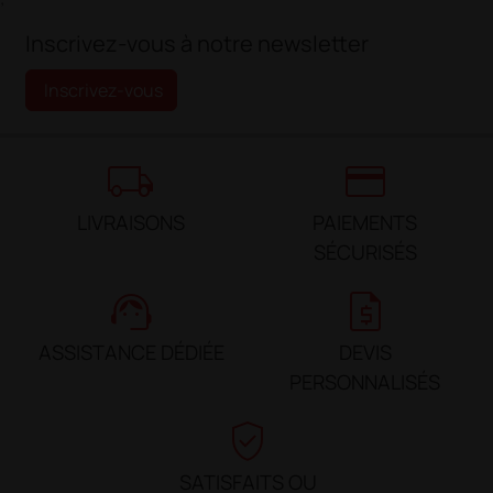
Inscrivez-vous à notre newsletter
Inscrivez-vous
local_shipping
credit_card
LIVRAISONS
PAIEMENTS
SÉCURISÉS
support_agent
request_quote
ASSISTANCE DÉDIÉE
DEVIS
PERSONNALISÉS
verified_user
SATISFAITS OU