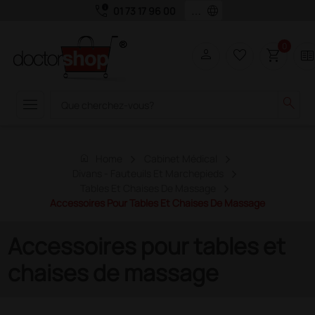
call_quality
language
01 73 17 96 00
0
person
favorite_border
shopping_cart
two_page
menu
search
home
Home
Cabinet Médical
Divans - Fauteuils Et Marchepieds
Tables Et Chaises De Massage
Accessoires Pour Tables Et Chaises De Massage
Accessoires pour tables et
chaises de massage