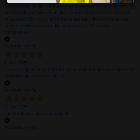
Doctorshop), car le livreur a laissé mon colis à un commerçant, ce
qu'il ne doit pas faire, et en plus, sans m'indiquer le commerçant
en question. Du coup j'ai dû me rendre dans divers commerces
pour retrouver mon colis. Ne prenez plus UPS comme
transporteur!
Acheteur vérifié
11 Mar 2025
Livraison rapide et conforme à ma commande. Je suis entièrement
satisfaite de cette transaction.
Acheteur vérifié
12 Fev 2025
Facile efficace. délivrance rapide.
Acheteur vérifié
;