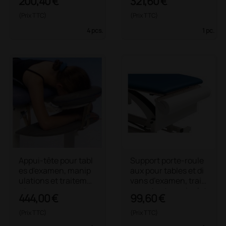
200,40 €
321,60 €
(Prix TTC)
(Prix TTC)
4 pcs.
1 pc.
Appui-tête pour tabl
Support porte-roule
es d'examen, manip
aux pour tables et di
ulations et traiteme
vans d’examen, trait
nts
ements et manipulat
444,00 €
99,60 €
ions
(Prix TTC)
(Prix TTC)