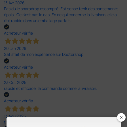
13 Avr 2026
Pas du le sparadrap escompté. Est sensé tenir des pansements
épais ! Ce n'est pas le cas. En ce qui concerne la livraison, elle a
été rapide dans un emballage parfait.
Acheteur vérifié
20 Jan 2026
Satisfait de mon expérience sur Doctorshop
Acheteur vérifié
23 Oct 2025
rapide et efficace, la commande comme la livraison.
Acheteur vérifié
×
13 Agu 2025
tres bien je recommande. prix correct expédition rapide.