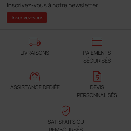
Inscrivez-vous à notre newsletter
Inscrivez-vous
local_shipping
credit_card
LIVRAISONS
PAIEMENTS
SÉCURISÉS
support_agent
request_quote
ASSISTANCE DÉDIÉE
DEVIS
PERSONNALISÉS
verified_user
SATISFAITS OU
REMBOURSÉS