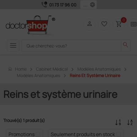
call_quality
language
01 73 17 96 00
0
person
favorite_border
shopping_cart
two_page
menu
search
home
Home
Cabinet Médical
Modèles Anatomiques
Modèles Anatomiques
Reins Et Système Urinaire
Reins et système urinaire
Trouvé(s) 1 produit(s)
Promotions
Seulement produits en stock