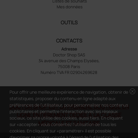
Listes de souhaits
Mes données
OUTILS
CONTACTS
Adresse
Doctor Shop SAS
34 avenue des Champs Elysées,
75008 Paris
Numéro TVA FR 02904269628
cancel
Pour offrir une meilleure expérience de navigation, obtenir de
statistiques, proposer du contenu en ligne adapté aux
préférences de l'utilisateur, pour personnaliser nos contenus
DOCTOR SHOP EST LA PREMIÈRE BOUTIQUE EN
publicitaires et permettre l'interaction avec les réseaux
LIGNE ENTIÈREMENT DÉDIÉE À LA CLASSE
sociaux, ce site utilise des cookies, aussi tiers. En cliquant
MÉDICALE ET SANITAIRE
sur «accepter» vous consentez l'utilisation de tous les
cookies. En cliquant sur «paramétrer» il est possible
d'exprimer sa propre volonté à l'égard de l'utilisation des