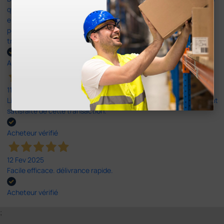
qu'il ne doit pas faire, et en plus, sans m'indiquer le commerçant
en question. Du coup j'ai dû me rendre dans divers commerces
pour retrouver mon colis. Ne prenez plus UPS comme
transporteur!
Acheteur vérifié
11 Mar 2025
Livraison rapide et conforme à ma commande. Je suis entièrement
satisfaite de cette transaction.
Acheteur vérifié
12 Fev 2025
Facile efficace. délivrance rapide.
Acheteur vérifié
;