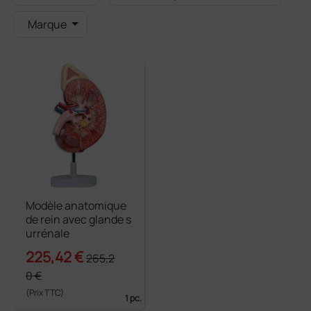
Marque
Modèle anatomique
de rein avec glande s
urrénale
225,42 €
265,2
0 €
(Prix TTC)
1 pc.