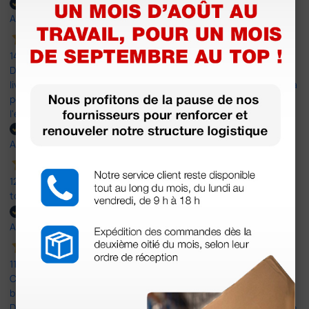
Acheteur vérifié
14 Mar 2025
Du fait de la défaillance de FedEx lors de la première tentative de
livraison, j'ai contacté le service client qui a été très réactif et m'a
permis de récupérer à temps mon matériel pour une mission à
l'étranger. Encore merçi.
Acheteur vérifié
12 Mar 2025
tout a été parfait
Acheteur vérifié
11 Mar 2025
C'était un premier achat, simple (juste 3 feutres) et tout s'est
bien passé sauf la livraison (mais ce n'est pas la faute de
Doctorshop), car le livreur a laissé mon colis à un commerçant, ce