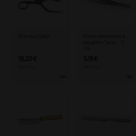
Écarteur Gelpi
Pince vétérinaire à
paupière Terza - 11
cm
18,23 €
5,18 €
(Prix TTC)
(Prix TTC)
1 pc.
1 pc.