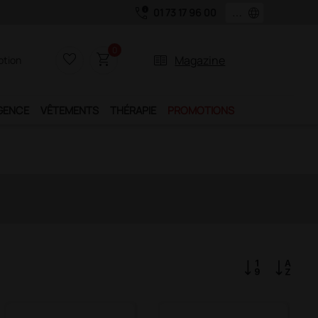
call_quality
language
01 73 17 96 00
0
favorite_border
shopping_cart
two_pager
Magazine
iption
GENCE
VÊTEMENTS
THÉRAPIE
PROMOTIONS