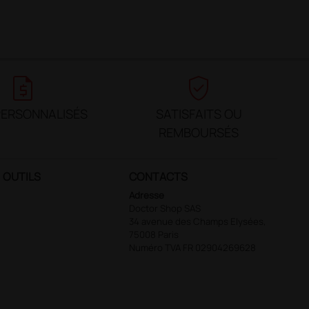
request_quote
verified_user
PERSONNALISÉS
SATISFAITS OU
REMBOURSÉS
OUTILS
CONTACTS
Adresse
Doctor Shop SAS
34 avenue des Champs Elysées,
75008 Paris
Numéro TVA FR 02904269628