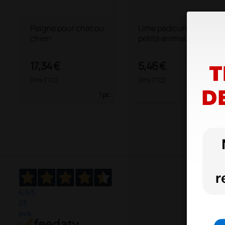
Peigne pour chat ou
Lime pédicure pour
chien
petits animaux
17,34 €
5,46 €
(Prix TTC)
(Prix TTC)
1 pc.
1 pc.
4,5
/5
23
avis