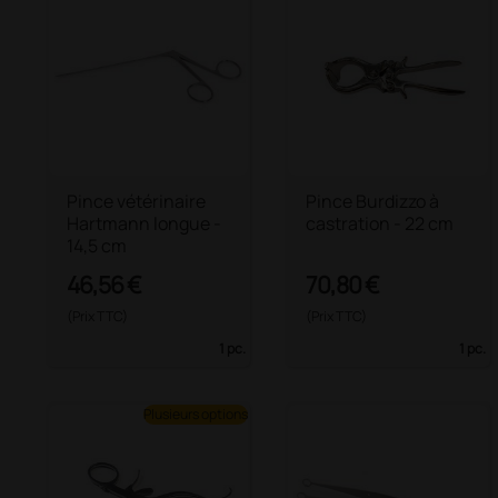
Pince vétérinaire
Pince Burdizzo à
Hartmann longue -
castration - 22 cm
14,5 cm
46,56 €
70,80 €
(Prix TTC)
(Prix TTC)
1 pc.
1 pc.
Plusieurs options