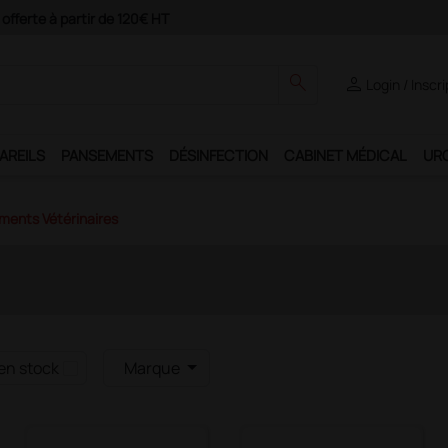
Paiement 4X avec Paypal
search
person
Login / Inscr
AREILS
PANSEMENTS
DÉSINFECTION
CABINET MÉDICAL
UR
ments Vétérinaires
en stock
Marque