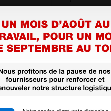
Pince à ongles
Écarteur Gosset - 14
vétérinaire
cm
34,44 €
68,40 €
(Prix TTC)
(Prix TTC)
1 pc.
1 pc.
Charger plus de produits