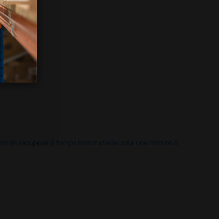
 permis de récupérer à temps mon matériel pour une mission à