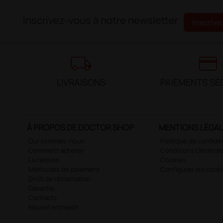
Inscrivez-vous à notre newsletter
Inscrive
local_shipping
credit_card
LIVRAISONS
PAIEMENTS SÉ
À PROPOS DE DOCTOR SHOP
MENTIONS LÉGA
Qui sommes-nous
Politique de confiden
Comment acheter
Conditions Générale
Livraisons
Cookies
Méthodes de paiement
Configurer les cook
Droit de rétractation
Garantie
Contacts
Nouvel entrepôt