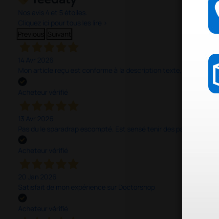
Nos avis 4 et 5 étoiles.
Cliquez ici pour tous les lire >
Previous
Suivant
14 Avr 2026
Mon article reçu est conforme à la description texte, image et vi
Acheteur vérifié
13 Avr 2026
Pas du le sparadrap escompté. Est sensé tenir des pansements épai
Acheteur vérifié
20 Jan 2026
Satisfait de mon expérience sur Doctorshop
Acheteur vérifié