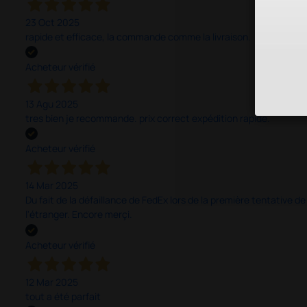
23 Oct 2025
rapide et efficace, la commande comme la livraison.
Acheteur vérifié
13 Agu 2025
tres bien je recommande. prix correct expédition rapide.
Acheteur vérifié
14 Mar 2025
Du fait de la défaillance de FedEx lors de la première tentative de
l'étranger. Encore merçi.
Acheteur vérifié
12 Mar 2025
tout a été parfait