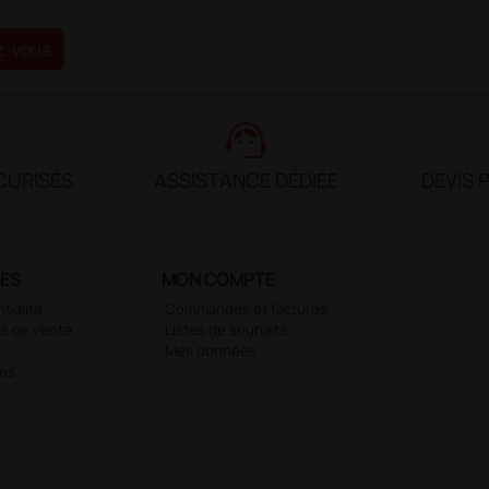
z-vous
support_agent
CURISÉS
ASSISTANCE DÉDIÉE
DEVIS 
LES
MON COMPTE
tialité
Commandes et factures
s de vente
Listes de souhaits
Mes données
ies