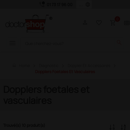
call_quality
language
01 73 17 96 00
0
person
favorite_border
shopping_cart
two_page
menu
search
home
Home
Diagnostic
Doppler Et Accessoires
Dopplers Foetales Et Vasculaires
Dopplers foetales et
vasculaires
Trouvé(s) 10 produit(s)