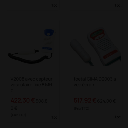
1 pc.
1 pc.
V2008 avec capteur
foetal GIMA D2003 a
vasculaire fixe 8 MH
vec écran
z
422,30 €
517,92 €
508,8
624,00 €
0 €
(Prix TTC)
(Prix TTC)
1 pc.
1 pc.