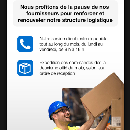
Sonotrax Lite - sans
Sonotrax Pro II - ave
capteur
c écran rétroéclairé
sans capteur
86,65 €
231,07 €
104,40 €
278,40 €
(Prix TTC)
(Prix TTC)
1 pc.
1 pc.