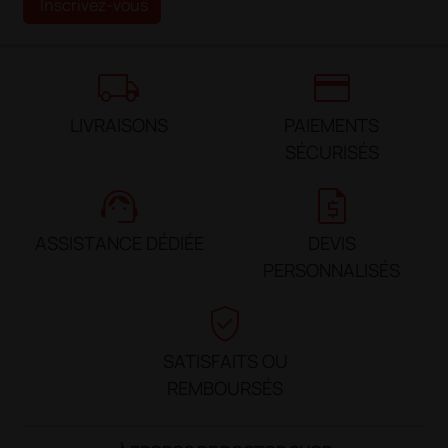
Inscrivez-vous
local_shipping
credit_card
LIVRAISONS
PAIEMENTS
SÉCURISÉS
support_agent
request_quote
ASSISTANCE DÉDIÉE
DEVIS
PERSONNALISÉS
verified_user
SATISFAITS OU
REMBOURSÉS