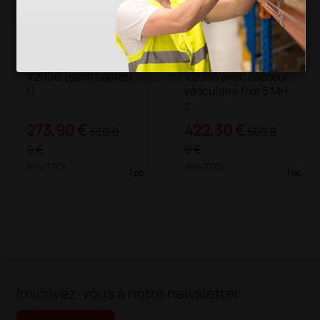
V2000 (sans capteu
V2005 avec capteur
r)
vasculaire fixe 5 MH
z
273,90 €
422,30 €
330,0
508,8
0 €
0 €
(Prix TTC)
(Prix TTC)
1 pc.
1 pc.
;
Inscrivez-vous à notre newsletter