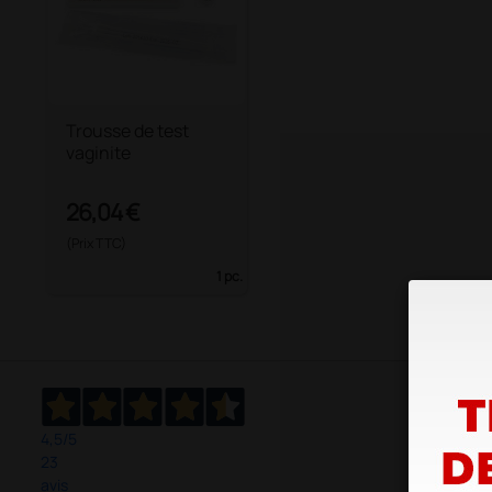
Trousse de test
vaginite
26,04 €
(Prix TTC)
1 pc.
4,5
/5
23
avis