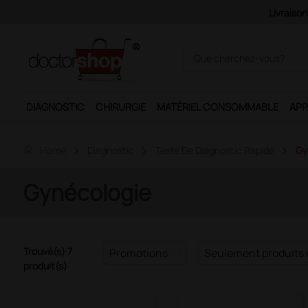
à partir de 120€ HT
DIAGNOSTIC
CHIRURGIE
MATÉRIEL CONSOMMABLE
APP
home
Home
Diagnostic
Tests De Diagnostic Rapide
Gy
Gynécologie
Trouvé(s) 7
Promotions
Seulement produits 
produit(s)