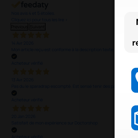
Nos avis 4 et 5 étoiles.
Cliquez ici pour tous les lire >
Previous
Suivant
14 Avr 2026
Mon article reçu est conforme à la description texte, image et vi
Acheteur vérifié
13 Avr 2026
Pas du le sparadrap escompté. Est sensé tenir des pansements épai
Acheteur vérifié
20 Jan 2026
Satisfait de mon expérience sur Doctorshop
Acheteur vérifié