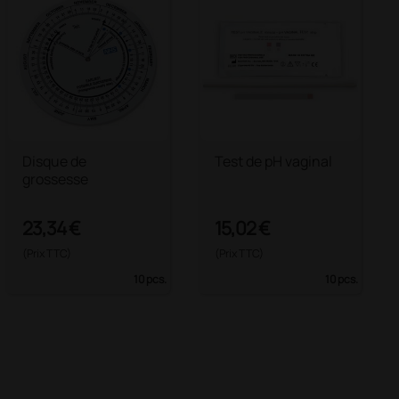
Disque de
Test de pH vaginal
grossesse
23,34 €
15,02 €
(Prix TTC)
(Prix TTC)
10 pcs.
10 pcs.