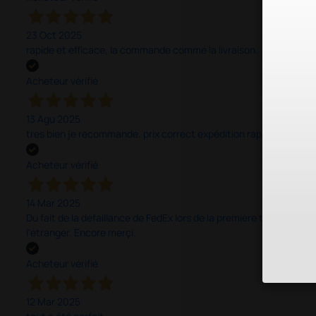
23 Oct 2025
rapide et efficace, la commande comme la livraison.
Acheteur vérifié
13 Agu 2025
tres bien je recommande. prix correct expédition rapide.
Acheteur vérifié
14 Mar 2025
Du fait de la défaillance de FedEx lors de la première tentative de
l'étranger. Encore merçi.
Acheteur vérifié
12 Mar 2025