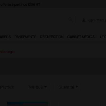
search
person
Login / Inscr
AREILS
PANSEMENTS
DÉSINFECTION
CABINET MÉDICAL
UR
nécologie
en stock
Marque
Quantité