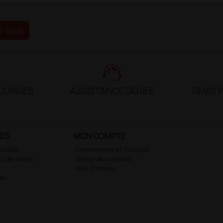
z-vous
support_agent
CURISÉS
ASSISTANCE DÉDIÉE
DEVIS 
LES
MON COMPTE
tialité
Commandes et factures
s de vente
Listes de souhaits
Mes données
ies