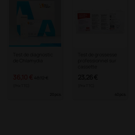
Test de diagnostic
Test de grossesse
de Chlamydia
professionnel sur
cassette
36,10 €
23,26 €
48,12 €
(Prix TTC)
(Prix TTC)
20 pcs.
40 pcs.