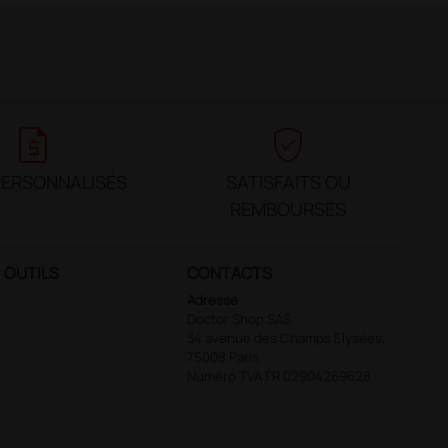
request_quote
verified_user
PERSONNALISÉS
SATISFAITS OU
REMBOURSÉS
OUTILS
CONTACTS
Adresse
Doctor Shop SAS
34 avenue des Champs Elysées,
75008 Paris
Numéro TVA FR 02904269628