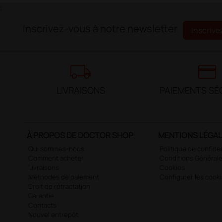
;
Inscrivez-vous à notre newsletter
Inscrive
local_shipping
credit_card
LIVRAISONS
PAIEMENTS SÉ
À PROPOS DE DOCTOR SHOP
MENTIONS LÉGA
Qui sommes-nous
Politique de confiden
Comment acheter
Conditions Générale
Livraisons
Cookies
Méthodes de paiement
Configurer les cook
Droit de rétractation
Garantie
Contacts
Nouvel entrepôt