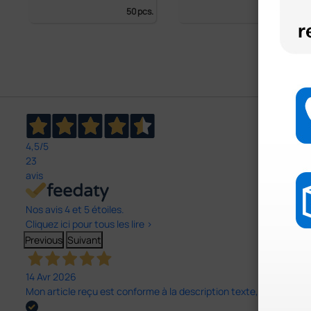
50 pcs.
50 pc.
4,5
/5
23
avis
Nos avis 4 et 5 étoiles.
Cliquez ici pour tous les lire >
Previous
Suivant
14 Avr 2026
Mon article reçu est conforme à la description texte, image et vi