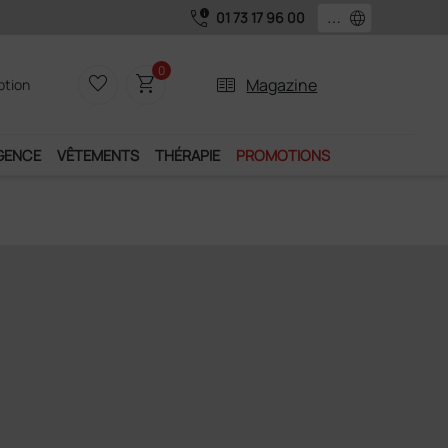
call_quality
language
01 73 17 96 00
0
favorite_border
shopping_cart
two_pager
Magazine
iption
GENCE
VÊTEMENTS
THÉRAPIE
PROMOTIONS