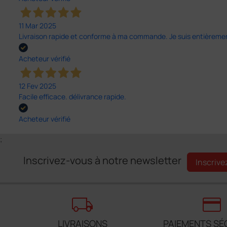
11 Mar 2025
Livraison rapide et conforme à ma commande. Je suis entièrement
Acheteur vérifié
12 Fev 2025
Facile efficace. délivrance rapide.
Acheteur vérifié
;
Inscrivez-vous à notre newsletter
Inscrive
local_shipping
credit_card
LIVRAISONS
PAIEMENTS SÉ