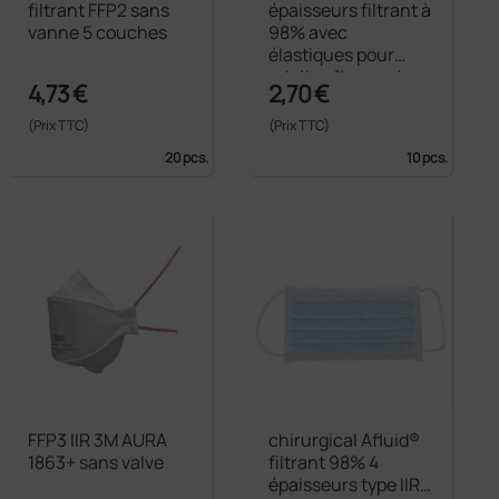
filtrant FFP2 sans
épaisseurs filtrant à
vanne 5 couches
98% avec
élastiques pour
adultes flowpack
4,73 €
2,70 €
fantasie
(Prix TTC)
(Prix TTC)
20 pcs.
10 pcs.
FFP3 IIR 3M AURA
chirurgical Afluid®
1863+ sans valve
filtrant 98% 4
épaisseurs type IIR