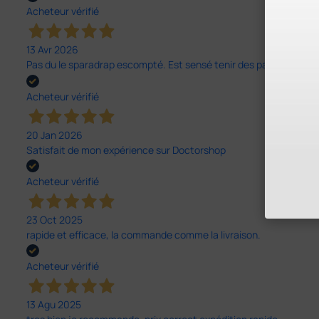
Acheteur vérifié
13 Avr 2026
Pas du le sparadrap escompté. Est sensé tenir des pansements épai
Acheteur vérifié
20 Jan 2026
Satisfait de mon expérience sur Doctorshop
Acheteur vérifié
23 Oct 2025
rapide et efficace, la commande comme la livraison.
Acheteur vérifié
13 Agu 2025