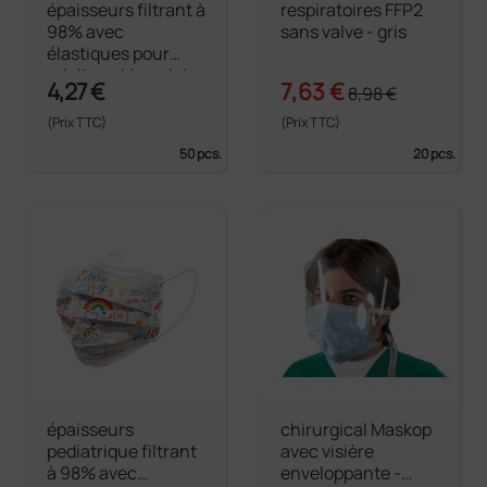
épaisseurs filtrant à
respiratoires FFP2
98% avec
sans valve - gris
élastiques pour
adultes - bleu clair
4,27 €
7,63 €
8,98 €
(Prix TTC)
(Prix TTC)
50 pcs.
20 pcs.
épaisseurs
chirurgical Maskop
pediatrique filtrant
avec visière
à 98% avec
enveloppante -