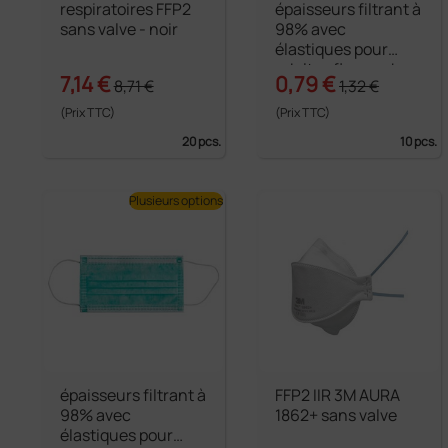
respiratoires FFP2
épaisseurs filtrant à
sans valve - noir
98% avec
élastiques pour
adultes flowpack -
7,14 €
0,79 €
8,71 €
1,32 €
bleu clair
(Prix TTC)
(Prix TTC)
20 pcs.
10 pcs.
Plusieurs options
épaisseurs filtrant à
FFP2 IIR 3M AURA
98% avec
1862+ sans valve
élastiques pour