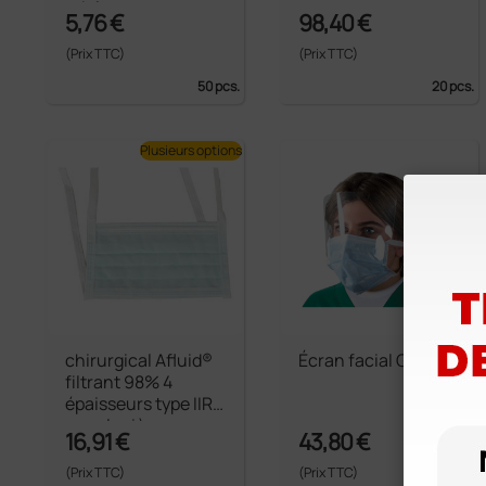
adultes
5,76 €
98,40 €
(Prix TTC)
(Prix TTC)
50 pcs.
20 pcs.
Plusieurs options
chirurgical Afluid®
Écran facial Gima
filtrant 98% 4
épaisseurs type IIR
avec lanières
16,91 €
43,80 €
(Prix TTC)
(Prix TTC)