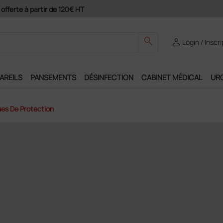
Paiement 4X avec Paypal
search
person
Login / Inscr
AREILS
PANSEMENTS
DÉSINFECTION
CABINET MÉDICAL
UR
es De Protection