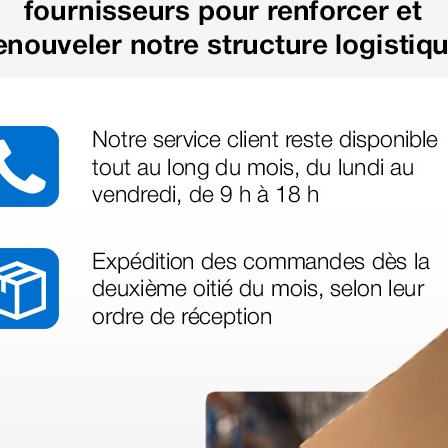
900 pcs.
50 pcs.
Charger plus de produits
déo proposée par le site.