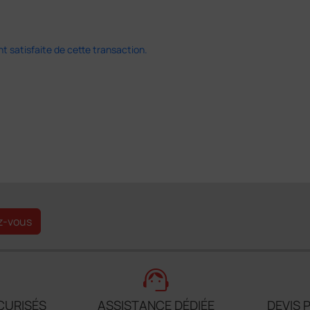
 satisfaite de cette transaction.
z-vous
support_agent
CURISÉS
ASSISTANCE DÉDIÉE
DEVIS 