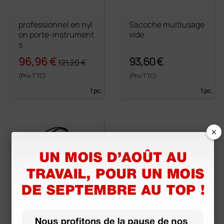
professionnel en nyl
Sacoche multiusage
on porte-instrument
vide
s
96,96 €
93,60 €
121,20 €
(Prix TTC)
(Prix TTC)
1 pc.
1 pc.
×
Trousse d'intubation