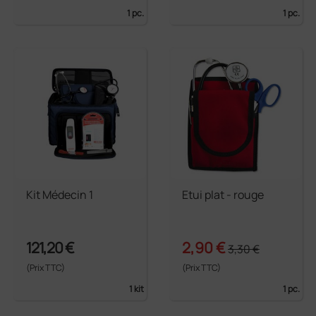
1 pc.
1 pc.
Kit Médecin 1
Etui plat - rouge
121,20 €
2,90 €
3,30 €
(Prix TTC)
(Prix TTC)
1 kit
1 pc.