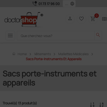
call_quality
language
01 73 17 96 00
0
person
favorite_border
shopping_cart
two_page
menu
search
home
Home
Vêtements
Mallettes Médicales
Sacs Porte-Instruments Et Appareils
Sacs porte-instruments et
appareils
Trouvé(s) 13 produit(s)