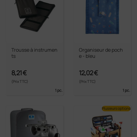
Trousse à instrumen
Organiseur de poch
ts
e - bleu
8,21 €
12,02 €
(Prix TTC)
(Prix TTC)
1 pc.
1 pc.
Plusieurs options