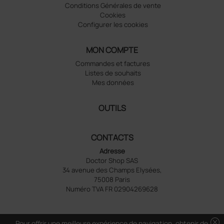
Conditions Générales de vente
Cookies
Configurer les cookies
MON COMPTE
Commandes et factures
Listes de souhaits
Mes données
OUTILS
CONTACTS
Adresse
Doctor Shop SAS
34 avenue des Champs Elysées,
75008 Paris
Numéro TVA FR 02904269628
cancel
Pour offrir une meilleure expérience de navigation, obtenir de