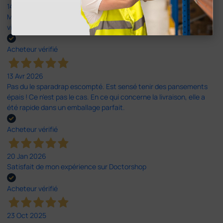
14 Avr 2026
Mon article reçu est conforme à la description texte, image et
vidéo proposée par le site.
Acheteur vérifié
13 Avr 2026
Pas du le sparadrap escompté. Est sensé tenir des pansements
épais ! Ce n'est pas le cas. En ce qui concerne la livraison, elle a
été rapide dans un emballage parfait.
Acheteur vérifié
20 Jan 2026
Satisfait de mon expérience sur Doctorshop
Acheteur vérifié
23 Oct 2025