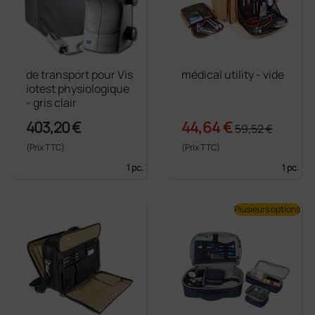
de transport pour Vis
médical utility - vide
iotest physiologique
- gris clair
403,20 €
44,64 €
59,52 €
(Prix TTC)
(Prix TTC)
1 pc.
1 pc.
Plusieurs options