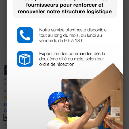
- vide
23,66 €
34,80 €
(Prix TTC)
1 pc.
4,5
/5
23
avis
Nos avis 4 et 5 étoiles.
Cliquez ici pour tous les lire >
Previous
Suivant