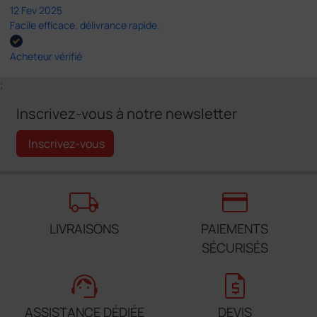
12 Fev 2025
Facile efficace. délivrance rapide.
Acheteur vérifié
;
Inscrivez-vous à notre newsletter
Inscrivez-vous
local_shipping
credit_card
LIVRAISONS
PAIEMENTS
SÉCURISÉS
support_agent
request_quote
ASSISTANCE DÉDIÉE
DEVIS