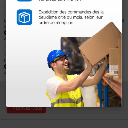
11 Mar 2025
Livraison rapide et conforme à ma commande. Je suis entièrement
satisfaite de cette transaction.
Acheteur vérifié
12 Fev 2025
Facile efficace. délivrance rapide.
Acheteur vérifié
;
Inscrivez-vous à notre newsletter
Inscrivez-vous