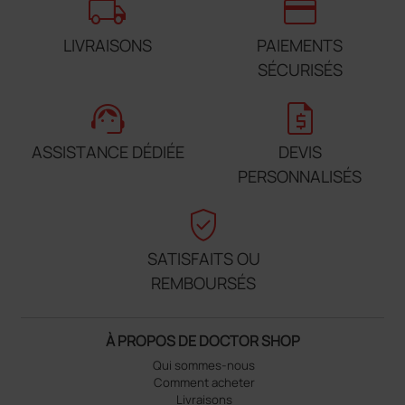
local_shipping
credit_card
LIVRAISONS
PAIEMENTS
SÉCURISÉS
support_agent
request_quote
ASSISTANCE DÉDIÉE
DEVIS
PERSONNALISÉS
verified_user
SATISFAITS OU
REMBOURSÉS
À PROPOS DE DOCTOR SHOP
Qui sommes-nous
Comment acheter
Livraisons