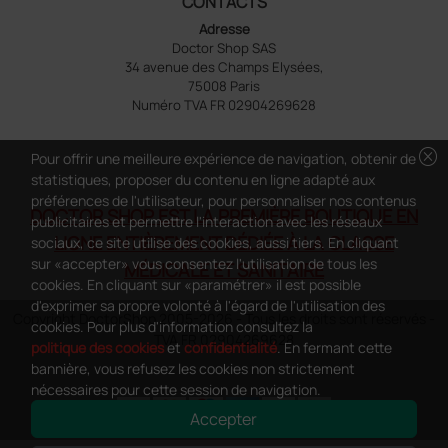
CONTACTS
Adresse
Doctor Shop SAS
34 avenue des Champs Elysées,
75008 Paris
Numéro TVA FR 02904269628
cancel
Pour offrir une meilleure expérience de navigation, obtenir de
statistiques, proposer du contenu en ligne adapté aux
préférences de l'utilisateur, pour personnaliser nos contenus
DOCTOR SHOP EST LA PREMIÈRE BOUTIQUE EN
publicitaires et permettre l'interaction avec les réseaux
LIGNE ENTIÈREMENT DÉDIÉE À LA CLASSE
sociaux, ce site utilise des cookies, aussi tiers. En cliquant
sur «accepter» vous consentez l'utilisation de tous les
MÉDICALE ET SANITAIRE
cookies. En cliquant sur «paramétrer» il est possible
d'exprimer sa propre volonté à l'égard de l'utilisation des
Copyright DoctorShop 2005-2026 - Tous les droits sont réservés -
cookies. Pour plus d'information consultez la
TVA FR 02904269628
politique des cookies
et
confidentialité
. En fermant cette
bannière, vous refusez les cookies non strictement
nécessaires pour cette session de navigation.
Accepter