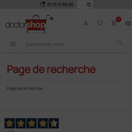
call_quality
language
01 73 17 96 00
0
person
favorite_border
shopping_cart
two_pager
menu
search
Page de recherche
Page de recherche
4,5
/5