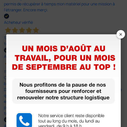
permis de récupérer à temps mon matériel pour une mission à
l'étranger. Encore merçi.
Acheteur vérifié
×
12 Mar 2025
tout a été parfait
Acheteur vérifié
11 Mar 2025
C'était un premier achat, simple (juste 3 feutres) et tout s'est
bien passé sauf la livraison (mais ce n'est pas la faute de
Doctorshop), car le livreur a laissé mon colis à un commerçant, ce
qu'il ne doit pas faire, et en plus, sans m'indiquer le commerçant
en question. Du coup j'ai dû me rendre dans divers commerces
pour retrouver mon colis. Ne prenez plus UPS comme
transporteur!
Acheteur vérifié