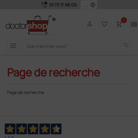
call_quality
language
01 73 17 96 00
0
person
favorite_border
shopping_cart
two_pager
menu
search
Page de recherche
Page de recherche
4,5
/5