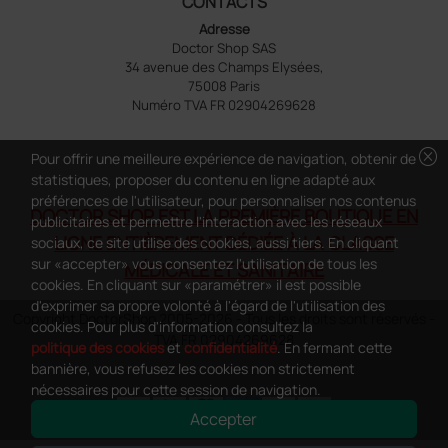
CONTACTS
Adresse
Doctor Shop SAS
34 avenue des Champs Elysées,
75008 Paris
Numéro TVA FR 02904269628
cancel
Pour offrir une meilleure expérience de navigation, obtenir de
statistiques, proposer du contenu en ligne adapté aux
préférences de l'utilisateur, pour personnaliser nos contenus
DOCTOR SHOP EST LA PREMIÈRE BOUTIQUE EN
publicitaires et permettre l'interaction avec les réseaux
LIGNE ENTIÈREMENT DÉDIÉE À LA CLASSE
sociaux, ce site utilise des cookies, aussi tiers. En cliquant
sur «accepter» vous consentez l'utilisation de tous les
MÉDICALE ET SANITAIRE
cookies. En cliquant sur «paramétrer» il est possible
d'exprimer sa propre volonté à l'égard de l'utilisation des
Copyright DoctorShop 2005-2026 - Tous les droits sont réservés -
cookies. Pour plus d'information consultez la
TVA FR 02904269628
politique des cookies
et
confidentialité
. En fermant cette
bannière, vous refusez les cookies non strictement
nécessaires pour cette session de navigation.
Accepter