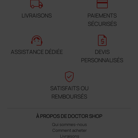
local_shipping
credit_card
LIVRAISONS
PAIEMENTS
SÉCURISÉS
support_agent
request_quote
ASSISTANCE DÉDIÉE
DEVIS
PERSONNALISÉS
verified_user
SATISFAITS OU
REMBOURSÉS
À PROPOS DE DOCTOR SHOP
Qui sommes-nous
Comment acheter
Livraisons