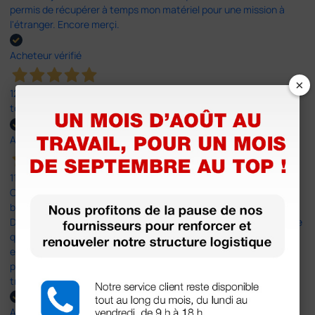
permis de récupérer à temps mon matériel pour une mission à
l'étranger. Encore merçi.
Acheteur vérifié
×
12 Mar 2025
tout a été parfait
Acheteur vérifié
11 Mar 2025
C'était un premier achat, simple (juste 3 feutres) et tout s'est
bien passé sauf la livraison (mais ce n'est pas la faute de
Doctorshop), car le livreur a laissé mon colis à un commerçant, ce
qu'il ne doit pas faire, et en plus, sans m'indiquer le commerçant
en question. Du coup j'ai dû me rendre dans divers commerces
pour retrouver mon colis. Ne prenez plus UPS comme
transporteur!
Acheteur vérifié