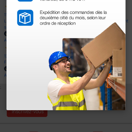
11 Mar 2025
Livraison rapide et conforme à ma commande. Je suis entièrement
satisfaite de cette transaction.
Acheteur vérifié
12 Fev 2025
Facile efficace. délivrance rapide.
Acheteur vérifié
;
Inscrivez-vous à notre newsletter
Inscrivez-vous