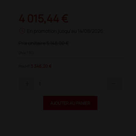
4 015,44 €
schedule
En promotion jusqu'au 14/08/2026
Prix unitaire
5 148,00 €
(Prix TTC)
3 346,20 €
Prix HT
add
remove
AJOUTER AU PANIER