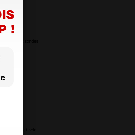
cavitaire
if
le
 les relatives sondes
68 en blanc et noir