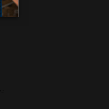
nvex
 AC