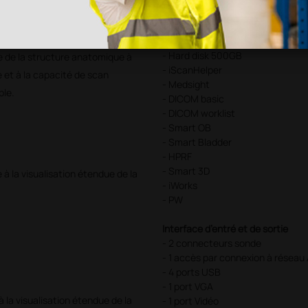
- iTouchTM
- ExFOV Imaging pour sondes Co
- iStationTM
- Hard disk 500GB
e de la structure anatomique à
- iScanHelper
e et à la capacité de scan
- Medsight
ble.
- DICOM basic
- DICOM worklist
- Smart OB
- Smart Bladder
- HPRF
- Smart 3D
à la visualisation étendue de la
- iWorks
- PW
Interface d’entré et de sortie
- 2 connecteurs sonde
- 1 accès par connexion à réseau
- 4 ports USB
- 1 port VGA
 la visualisation étendue de la
- 1 port Vidéo