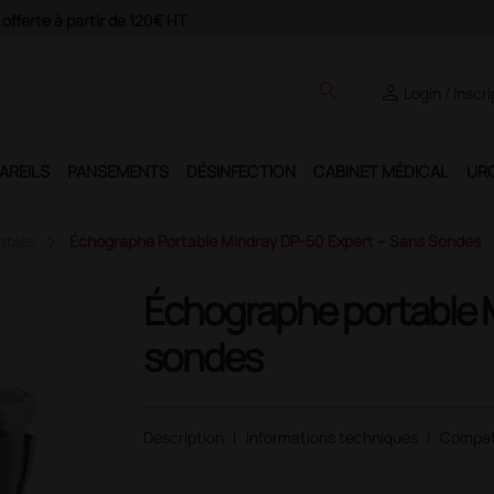
ement 4X avec Paypal
search
person
Login / Inscr
AREILS
PANSEMENTS
DÉSINFECTION
CABINET MÉDICAL
UR
ables
Échographe Portable Mindray DP-50 Expert – Sans Sondes
Échographe portable M
sondes
Description
|
Informations techniques
|
Compat