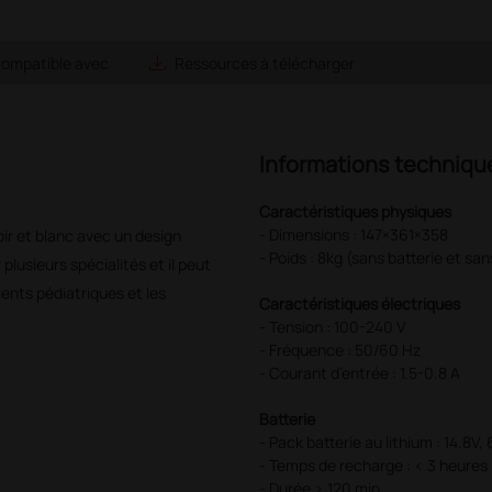
save_alt
ompatible avec
Ressources à télécharger
Informations techniqu
Caractéristiques physiques
- Dimensions : 147×361×358
ir et blanc avec un design
- Poids : 8kg (sans batterie et sa
plusieurs spécialités et il peut
ients pédiatriques et les
Caractéristiques électriques
- Tension : 100-240 V
- Fréquence : 50/60 Hz
- Courant d’entrée : 1.5-0.8 A
Batterie
- Pack batterie au lithium : 14.8
- Temps de recharge : < 3 heures 
- Durée > 120 min