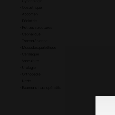
- Gynécologie
- Obstétrique
- Abdomen
- Pédiatrie
- Petites structures
- Céphalique
- Transcrânienne
- Musculosquelettique
- Cardiaque
- Vasculaire
- Urologie
- Orthopédie
- Nerfs
- Examens intra opératifs