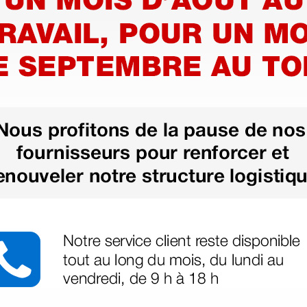
- 35C20EA – Micro-convex
- 65EC10ED – Micro-Convex endo
- 75LT38EA – linéaire intra opérat
- 65EL60EA – Linéaire endorecta
- D6-2EA – Convex
Guide d’aiguille compatibles avec
- 35C50EA – NGB-001
- 75L38EA – NGB-002
- 35C20EA - NGB-003
- 65EC10EA - NGB-004
- 65EB10EA - NGB-004
- 65EC10ED - NGB-004
- 65C15EA - NGB-005
- 75L53EA - NGB-007
- 65EL60EA - NGB-009
- 75LT38EA - NGB-010
- 10L24EA - NGB-016
Ecran
- 15 » LCD, high-resolution 1024×7