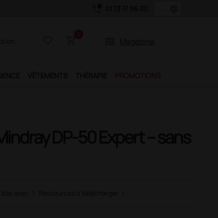
call_quality
language
01 73 17 96 00
0
favorite_border
shopping_cart
two_pager
Magazine
iption
GENCE
VÊTEMENTS
THÉRAPIE
PROMOTIONS
indray DP-50 Expert – sans
ible avec
|
Ressources à télécharger
|