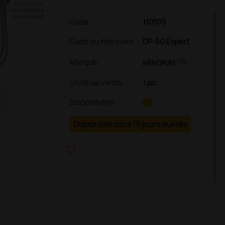
Code:
110109
Code du fabricant
DP-50 Expert
link
Marque:
MINDRAY
Unité de vente
:
1 pc.
Disponibilité:
Disponible sous 15 jours ouvrés
heart_plus