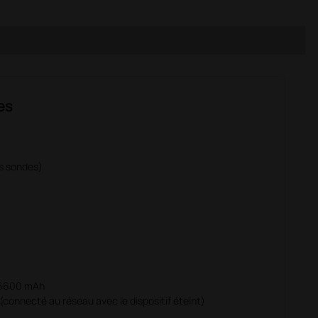
es
ns sondes)
V, 6600 mAh
(connecté au réseau avec le dispositif éteint)