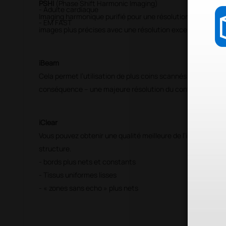
PSHI
(Phase Shift Harmonic Imaging)
- Adulte cardiaque
Imaging harmonique purifié pour une résolution meilleure d
- EM FAST
images plus précises avec une résolution excellente et moi
iBeam
Cela permet l’utilisation de plus coins scannés pour réalis
conséquence – une majeure résolution du contraste et une
iClear
Vous pouvez obtenir une qualité meilleure de l’image selon
structure.
- bords plus nets et constants
- Tissus uniformes lisses
- « zones sans echo » plus nets