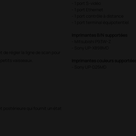
- 1 port S-vidéo
- 1 port Ethernet
- 1 port contrôle à distance
- 1 port terminal équipotentiel
Imprimantes B/N supportées
- Mitsubishi P93W-Z
- Sony UP-X898MD
t de régler la ligne de scan pour
s petits vaisseaux.
Imprimantes couleurs supportée
- Sony UP-D25MD
t postérieure qui fournit un état