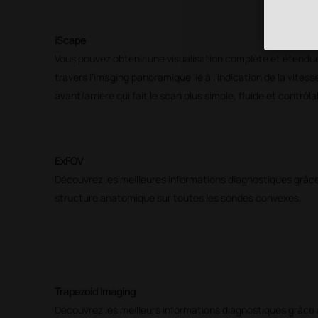
iScape
Vous pouvez obtenir une visualisation complète et étendu
travers l’imaging panoramique lié à l’indication de la vitess
avant/arrière qui fait le scan plus simple, fluide et contrôla
ExFOV
Découvrez les meilleures informations diagnostiques grâce 
structure anatomique sur toutes les sondes convexes.
Trapezoid Imaging
Découvrez les meilleurs informations diagnostiques grâce à