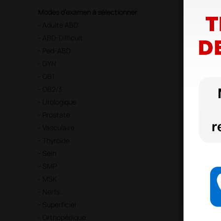
Modes d’examen à sélectionner
- Adulte ABD
- ABD-Difficult
- Ped-ABD
- GYN
- OB1
- OB2/3
- Urologique
- Prostate
- Vasculaire
- Thyroïde
- Sein
- SMP
- MSK
- Nerfs
- Superficiel
- Orthopédique