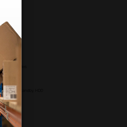
les
bles
réglables
airage réglables
n, batterie, standby, HDD
aires (2D)
 Imaging)