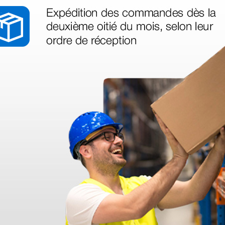
- Contraste et luminosité réglab
- Screen saver : timer réglable
u contraste qui fournit des
- Réglage d’angle : 60°
ns de bruit.
Panneau de contrôle
- clavier alphanumérique
- Touches de fonction
er une image unique avec – par
- poignées
- Touches de fonction configura
 visualisation améliorée.
- 8 segments TGC
- Trackball : couleurs et vitesse 
- Volume et intensité de rétroécl
- Speaker intégrés
 la détection automatique de la
- indicateurs d’état : alimentatio
- poigné
- imaging harmonique
- imaging trapézoïdal
- Slant Scanning pour sondes liné
- iBeamTM
- iClearTM (Speckle Suppression