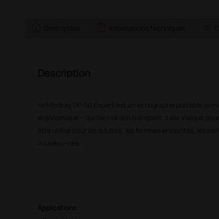
info
assignment
list
Description
Informations techniques
C
Description
Le Mindray DP-50 Expert est un échographe portable en no
ergonomique – qui facilite son transport. Il est indiqué pour 
être utilisé pour les adultes, les femmes enceintes, les pat
nouveau-nés.
Applications
: