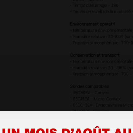
- Temps d’allumage > 38s
- Temps de réveil (de la modalité
Environnement opératif
- température environnementale 
- Humidité relative : 30-85% (s
- Pression atmosphérique : 700-
Conservation et transport
- température environnementale :
- Humidité relative : 30 – 95% (
- Pression atmosphérique : 700 –
Sondes compatibles
- 35C50EA – Convex
- 65C15EA – Micro-Convex
- 65EC10EA - Endocavitaire Mic
- 75L38EA – Linéaire
- 75L53EA – linéaire
- 75L24EA – linéaire
- 65EB10EA – bi-planaire (convex