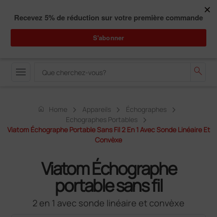
call_quality
language
01 73 17 96 00
0
person
favorite_border
shopping_cart
two_pager
menu
search
home
Home
Appareils
Échographes
Echographes Portables
Viatom Échographe Portable Sans Fil 2 En 1 Avec Sonde Linéaire Et
Convèxe
Viatom Échographe
portable sans fil
2 en 1 avec sonde linéaire et convèxe