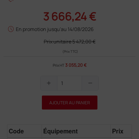
3 666,24 €
schedule
En promotion jusqu'au 14/08/2026
Prix unitaire
5 472,00 €
(Prix TTC)
3 055,20 €
Prix HT
add
remove
AJOUTER AU PANIER
Code
Équipement
Prix