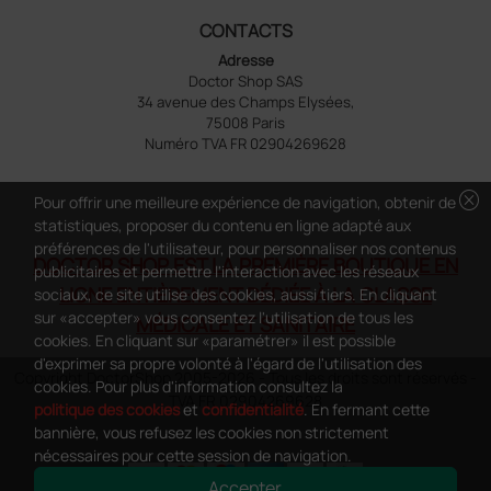
CONTACTS
Adresse
Doctor Shop SAS
34 avenue des Champs Elysées,
75008 Paris
Numéro TVA FR 02904269628
cancel
Pour offrir une meilleure expérience de navigation, obtenir de
statistiques, proposer du contenu en ligne adapté aux
préférences de l'utilisateur, pour personnaliser nos contenus
DOCTOR SHOP EST LA PREMIÈRE BOUTIQUE EN
publicitaires et permettre l'interaction avec les réseaux
LIGNE ENTIÈREMENT DÉDIÉE À LA CLASSE
sociaux, ce site utilise des cookies, aussi tiers. En cliquant
sur «accepter» vous consentez l'utilisation de tous les
MÉDICALE ET SANITAIRE
cookies. En cliquant sur «paramétrer» il est possible
d'exprimer sa propre volonté à l'égard de l'utilisation des
Copyright DoctorShop 2005-2026 - Tous les droits sont réservés -
cookies. Pour plus d'information consultez la
TVA FR 02904269628
politique des cookies
et
confidentialité
. En fermant cette
bannière, vous refusez les cookies non strictement
nécessaires pour cette session de navigation.
Accepter