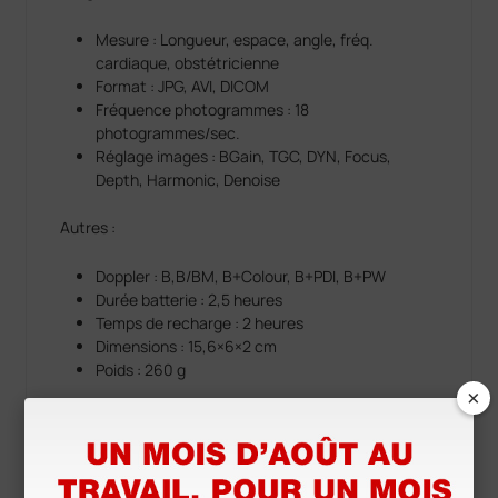
Mesure : Longueur, espace, angle, fréq.
cardiaque, obstétricienne
Format : JPG, AVI, DICOM
Fréquence photogrammes : 18
photogrammes/sec.
Réglage images : BGain, TGC, DYN, Focus,
Depth, Harmonic, Denoise
Autres :
Doppler : B,B/BM, B+Colour, B+PDI, B+PW
Durée batterie : 2,5 heures
Temps de recharge : 2 heures
Dimensions : 15,6×6×2 cm
Poids : 260 g
×