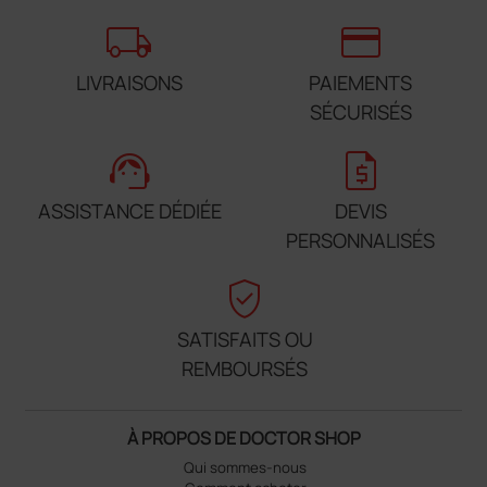
local_shipping
credit_card
LIVRAISONS
PAIEMENTS
SÉCURISÉS
support_agent
request_quote
ASSISTANCE DÉDIÉE
DEVIS
PERSONNALISÉS
verified_user
SATISFAITS OU
REMBOURSÉS
À PROPOS DE DOCTOR SHOP
Qui sommes-nous