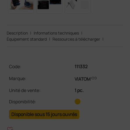
Description
|
Informations techniques
|
Équipement standard
|
Ressources à télécharger
|
Code:
111332
link
Marque:
VIATOM
Unité de vente
:
1 pc.
Disponibilité:
Disponible sous 15 jours ouvrés
heart_plus