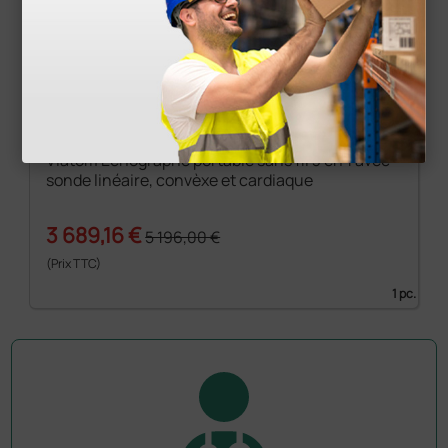
Viatom Échographe portable sans fil 3 en 1 avec
sonde linéaire, convèxe et cardiaque
3 689,16 €
5 196,00 €
(Prix TTC)
1 pc.