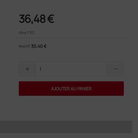
36,48 €
(Prix TTC)
30,40 €
Prix HT
add
remove
AJOUTER AU PANIER