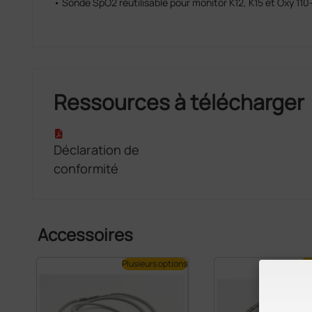
• Sonde SpO2 réutilisable pour monitor K12, K15 et Oxy 11
Ressources à télécharger
Déclaration de
conformité
Accessoires
Plusieurs options
Plu