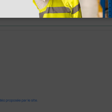
nant votre
té ce produit.
déo proposée par le site.