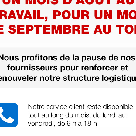
lisable
Sonde SpO2 réutilisable
 K15 et
pour monitor K12, K15 et
ique
Oxy 110- Néonatale
62,40 €
(Prix TTC)
1 pc.
1 pc.