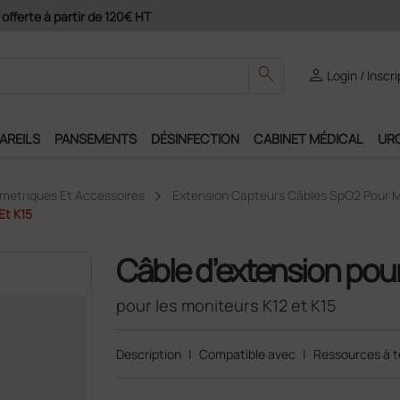
ement 4X avec Paypal
search
person
Login / Inscr
AREILS
PANSEMENTS
DÉSINFECTION
CABINET MÉDICAL
UR
ametriques Et Accessoires
Extension Capteurs Câbles SpO2 Pour M
Et K15
Câble d’extension pou
pour les moniteurs K12 et K15
Description
|
Compatible avec
|
Ressources à t