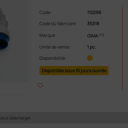
Code:
110296
Code du fabricant
35318
link
Marque:
GIMA
Unité de vente
:
1 pc.
Disponibilité:
Disponible sous 15 jours ouvrés
heart_plus
es à télécharger