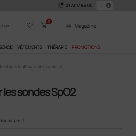
call_quality
language
01 73 17 96 00
0
favorite_border
shopping_cart
two_pager
Magazine
iption
GENCE
VÊTEMENTS
THÉRAPIE
PROMOTIONS
oniteurs Multiparamétriques
r les sondes SpO2
élécharger
|