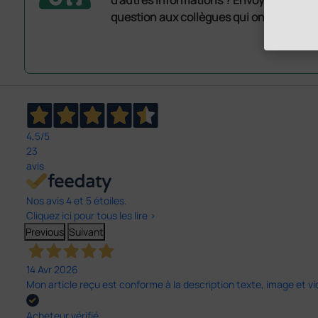
d'autres informations ? Envoyez mainte
question aux collègues qui ont déjà ache
4,5
/5
23
avis
Nos avis 4 et 5 étoiles.
Cliquez ici pour tous les lire >
Previous
Suivant
14 Avr 2026
Mon article reçu est conforme à la description texte, image et vi
Acheteur vérifié