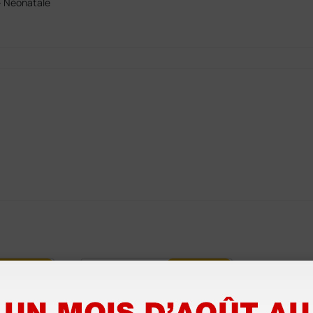
0- Néonatale
sieurs options
Plusieurs options