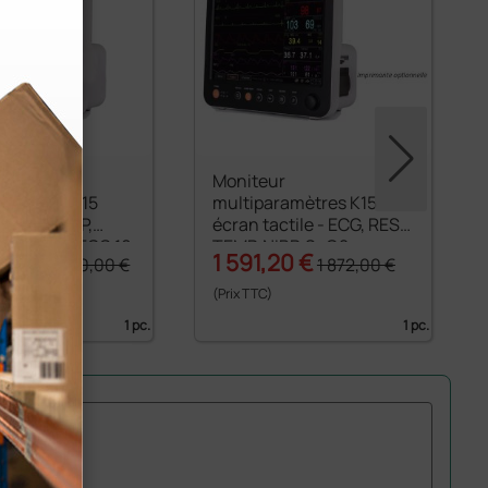
r
Moniteur
ramètres K15
multiparamètres K15
ctile - RESP,
écran tactile - ECG, RESP,
IBP, SpO2, ECG 10
TEMP, NIBP, SpO2
00 €
1 591,20 €
2 340,00 €
1 872,00 €
(Prix TTC)
1 pc.
1 pc.