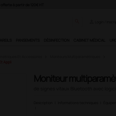
ement 4X avec Paypal
search
person
Login / Inscr
AREILS
PANSEMENTS
DÉSINFECTION
CABINET MÉDICAL
UR
ametriques Et Accessoires
Moniteurs Multiparamétriques
t Appli
Moniteur multiparamè
de signes vitaux Bluetooth avec logicie
Description
|
Informations techniques
|
Équipe
|