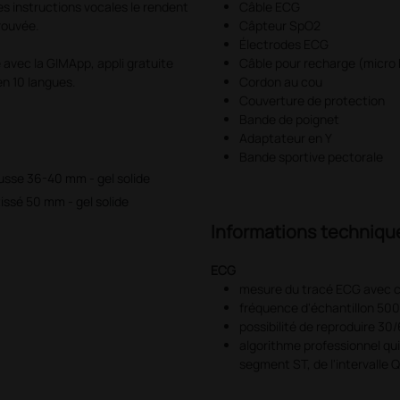
ses instructions vocales le rendent
Câble ECG
prouvée.
Câpteur SpO2
Électrodes ECG
e avec la GIMApp, appli gratuite
Câble pour recharge (micro 
n 10 langues.
Cordon au cou
Couverture de protection
Bande de poignet
Adaptateur en Y
Bande sportive pectorale
usse 36-40 mm - gel solide
issé 50 mm - gel solide
Informations techniqu
ECG
mesure du tracé ECG avec c
fréquence d'échantillon 500
possibilité de reproduire 3
algorithme professionnel qui
segment ST, de l'intervalle