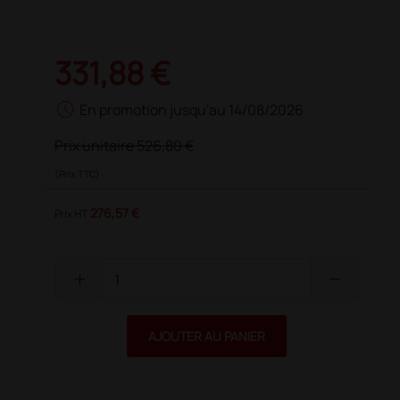
331,88 €
schedule
En promotion jusqu'au 14/08/2026
Prix unitaire
526,80 €
(Prix TTC)
276,57 €
Prix HT
add
remove
AJOUTER AU PANIER