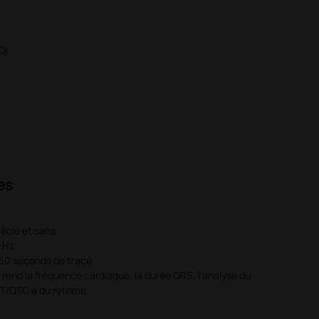
D)
es
âble et sans
 Hz
0/60 seconds de tracé
 rend la fréquence cardiaque, la durée QRS, l'analyse du
 QT/QTC e du rythme