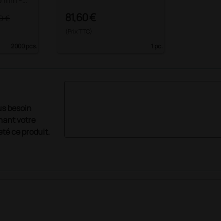
0 mm -
81,60 €
0 €
(Prix TTC)
2000 pcs.
1 pc.
us besoin
nant votre
té ce produit.