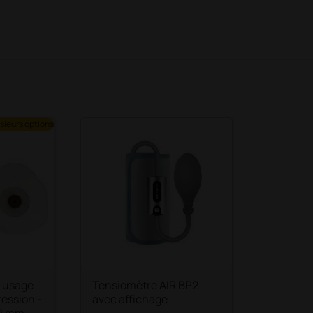
sieurs options
à usage
Tensiomètre AIR BP2
ession -
avec affichage