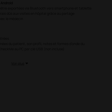
 Android
être exportées via Bluetooth vers smartphone et tablette
rais dûs aux visites en hôpital grâce au partage
vec le médecin
strées
nnées du patient, son profil, notes et formes d'onde du
 CheckMe au PC par clé USB (non incluse)
Voir plus