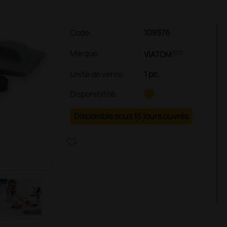
Code:
109576
link
Marque:
VIATOM
Unité de vente
:
1 pc.
Disponibilité:
Disponible sous 15 jours ouvrés
heart_plus