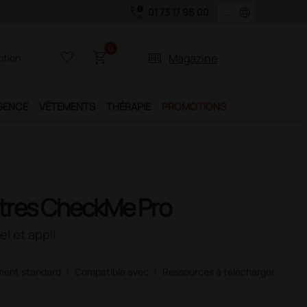
call_quality
language
01 73 17 96 00
0
favorite_border
shopping_cart
two_pager
Magazine
iption
GENCE
VÊTEMENTS
THÉRAPIE
PROMOTIONS
tres CheckMe Pro
l et appli
ment standard
|
Compatible avec
|
Ressources à télécharger