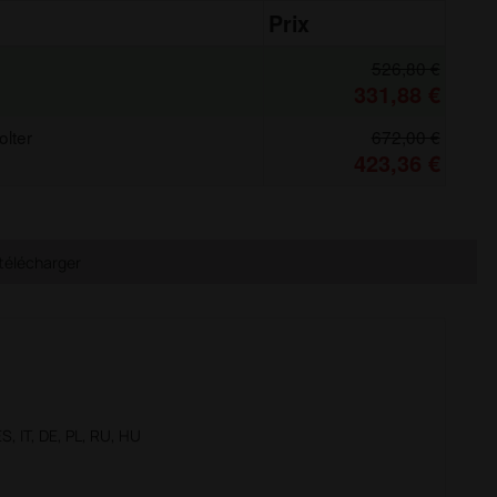
Prix
526,80 €
331,88 €
olter
672,00 €
423,36 €
télécharger
ES, IT, DE, PL, RU, HU