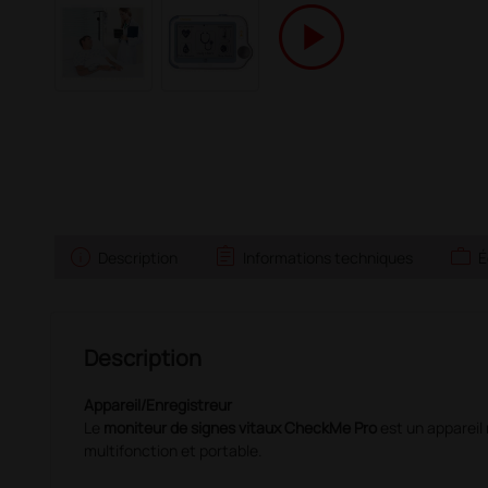
play_circle
info
assignment
work
Description
Informations techniques
É
Description
Appareil/Enregistreur
Le
moniteur de signes vitaux CheckMe Pro
est un appareil
multifonction et portable.