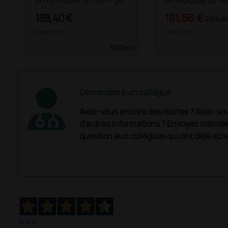
en non tissé 50 mm - gel
en mousse 36-4
solide
gel solide
188,40 €
181,56 €
204,0
(Prix TTC)
(Prix TTC)
1200 pcs.
Demandez à un collègue
Avez-vous encore des doutes ? Avez-vo
d'autres informations ? Envoyez mainte
question aux collègues qui ont déjà ache
4,5
/5