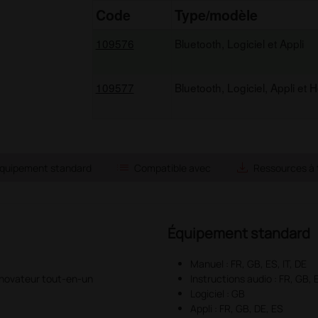
Code
Type/modèle
109576
Bluetooth, Logiciel et Appli
109577
Bluetooth, Logiciel, Appli et H
list
save_alt
quipement standard
Compatible avec
Ressources à 
Équipement standard
Manuel : FR, GB, ES, IT, DE
 novateur tout-en-un
Instructions audio : FR, GB, 
Logiciel : GB
Appli : FR, GB, DE, ES