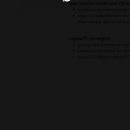
Appli (Viatom) dediée pour iOS et
toutes les données peuvent 
redui considérablement les f
informatique des données a
Logiciel PC (en anglais)
gestion des données enregi
possibilité d'exporter les do
tracé ECG depuis l'appareil