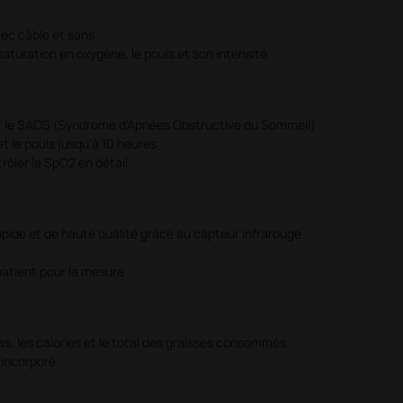
vec câble et sans
a saturation en oxygène, le pouls et son intensité
r le SAOS (Syndrome d'Apnées Obstructive du Sommeil)
et le pouls jusqu'à 10 heures
rôler la SpO2 en détail
pide et de haute qualité grâce au capteur infrarouge
 patient pour la mesure
s, les calories et le total des graisses consommés
 incorporé