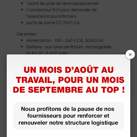
1 point de prise de terre equipotentiel
1 connecteur RJ11 pour demander de
l'assistance aux infirmiers
porte de sortie CC 15V/1,2 A
Générales
Alimentation : 100 - 240 V CA, 50/60 Hz
Batterie : aux iones de lithium, rechargeable,
×
10,8 V VC, 6 600 mAh
Temps de recharge complète : 6 heures
Temps de fonctionnement : environ 11 heures
(batterie neuve et complètement chargée, avec
SpO2, Temp et NIBP en mode AUTO (intervalle
de 15 minutes))
Indicateur de batterie déchargée et de recharge
en cours
Dimensions moniteur : 303 × 110 × h 230 mm
Poids : 3600 g comprise l'imprimante
Réf. Riester : 1960-RRXPE
Voir plus