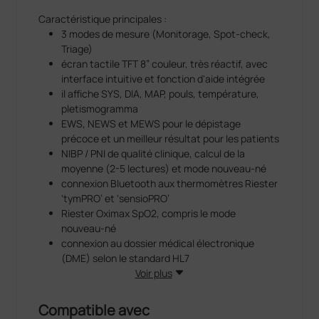
Caractéristique principales :
3 modes de mesure (Monitorage, Spot-check,
Triage)
écran tactile TFT 8” couleur, très réactif, avec
interface intuitive et fonction d'aide intégrée
il affiche SYS, DIA, MAP, pouls, température,
pletismogramma
EWS, NEWS et MEWS pour le dépistage
précoce et un meilleur résultat pour les patients
NIBP / PNI de qualité clinique, calcul de la
moyenne (2-5 lectures) et mode nouveau-né
connexion Bluetooth aux thermomètres Riester
‘tymPRO’ et ‘sensioPRO’
Riester Oximax SpO2, compris le mode
nouveau-né
connexion au dossier médical électronique
(DME) selon le standard HL7
connexion LAN standard
Voir plus
alarmes réglables (sonores et visuels) avec 3
niveaux de priorité
Compatible avec
porte RJ11 pour demander de l'assistance aux