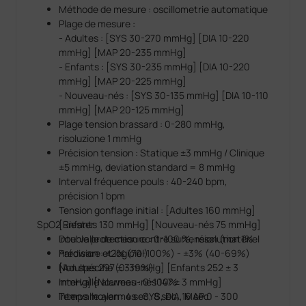
Méthode de mesure : oscillometrie automatique
Plage de mesure :
- Adultes : [SYS 30-270 mmHg] [DIA 10-220
mmHg] [MAP 20-235 mmHg]
- Enfants : [SYS 30-235 mmHg] [DIA 10-220
mmHg] [MAP 20-225 mmHg]
- Nouveau-nés : [SYS 30-135 mmHg] [DIA 10-110
mmHg] [MAP 20-125 mmHg]
Plage tension brassard : 0-280 mmHg,
risoluzione 1 mmHg
Précision tension : Statique ±3 mmHg / Clinique
±5 mmHg, deviation standard = 8 mmHg
Interval fréquence pouls : 40-240 bpm,
précision 1 bpm
Tension gonflage initial : [Adultes 160 mmHg]
SpO2 Riester
[Enfants 130 mmHg] [Nouveau-nés 75 mmHg]
Double protection contre surtension (matériel
Intervalle de mesure : 0-100 %, résolution 1%
hardware et logiciel)
Précision : ±2% (70-100%) - ±3% (40-69%)
[Adultes 297 ± 3 mmHg] [Enfants 252 ± 3
Non spécifié (0-39%)
mmHg] [Nouveau-nés 147 ± 3 mmHg]
Intervalle alarmes : 0-100%
Intervalle alarmes : SYS, DIA, MAP 0 - 300
Temps moyen : 4 sec, 8 sec, 16 sec