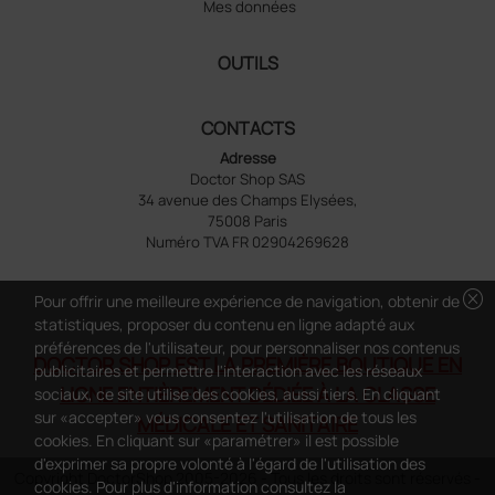
Mes données
OUTILS
CONTACTS
Adresse
Doctor Shop SAS
34 avenue des Champs Elysées,
75008 Paris
Numéro TVA FR 02904269628
cancel
Pour offrir une meilleure expérience de navigation, obtenir de
statistiques, proposer du contenu en ligne adapté aux
préférences de l'utilisateur, pour personnaliser nos contenus
DOCTOR SHOP EST LA PREMIÈRE BOUTIQUE EN
publicitaires et permettre l'interaction avec les réseaux
LIGNE ENTIÈREMENT DÉDIÉE À LA CLASSE
sociaux, ce site utilise des cookies, aussi tiers. En cliquant
sur «accepter» vous consentez l'utilisation de tous les
MÉDICALE ET SANITAIRE
cookies. En cliquant sur «paramétrer» il est possible
d'exprimer sa propre volonté à l'égard de l'utilisation des
Copyright DoctorShop 2005-2026 - Tous les droits sont réservés -
cookies. Pour plus d'information consultez la