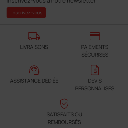
Inscrivez-vous à notre newsletter
Inscrivez-vous
local_shipping
credit_card
LIVRAISONS
PAIEMENTS
SÉCURISÉS
support_agent
request_quote
ASSISTANCE DÉDIÉE
DEVIS
PERSONNALISÉS
verified_user
SATISFAITS OU
REMBOURSÉS