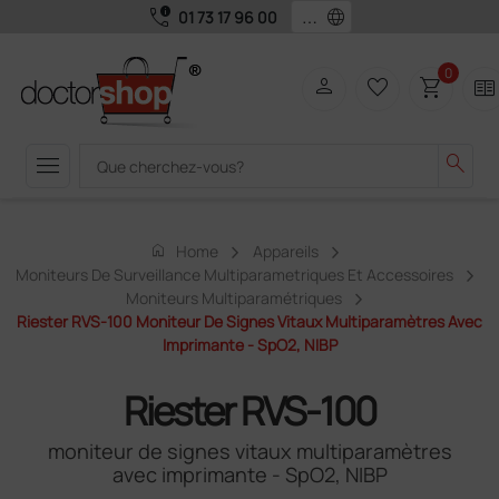
call_quality
language
01 73 17 96 00
0
person
favorite_border
shopping_cart
two_pager
menu
search
home
Home
Appareils
Moniteurs De Surveillance Multiparametriques Et Accessoires
Moniteurs Multiparamétriques
Riester RVS-100 Moniteur De Signes Vitaux Multiparamètres Avec
Imprimante - SpO2, NIBP
Riester RVS-100
moniteur de signes vitaux multiparamètres
avec imprimante - SpO2, NIBP