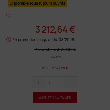
Disponible sous 15 jours ouvrés
heart_plus
3 212,64 €
schedule
En promotion jusqu'au 14/08/2026
Prix unitaire
3 492,00 €
(Prix TTC)
2 677,20 €
Prix HT
add
remove
AJOUTER AU PANIER