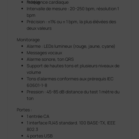
mmHg
Fréquence cardiaque
Intervalle de mesure : 20-250 bpm, résolution 1
bpm
Précision : ±1% ou ± 1 bpm, la plus élévées des
deux valeurs
Monitorage
Alarme : LEDs lumineux (rouge, jaune, cyane)
Messages vocaux
Alarme sonore, ton QRS
Support de hautes tons et plusieurs niveaux de
volume
Tons d'alarmes conformes aux prérequis IEC
60601-1-8
Pression : 45-85 dB distance du test 1 mètre du
ton
Portes :
1 entrée CA
1 interface RJ45 standard. 100 BASE-TX, IEEE
802.3
4 portes USB