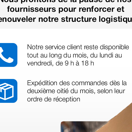
us besoin
nant votre
té ce produit.