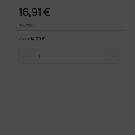
16,91 €
(Prix TTC)
14,09 €
Prix HT
add
remove
PRODUIT NON DISPONIBLE