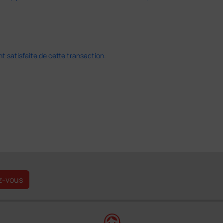
 satisfaite de cette transaction.
z-vous
support_agent