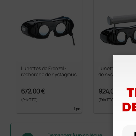
Lunettes de Frenzel-
Lunettes de rec
recherche de nystagmus
de nystgamus à p
672,00 €
924,00 €
(Prix TTC)
(Prix TTC)
1 pc.
Demandez à un collègue