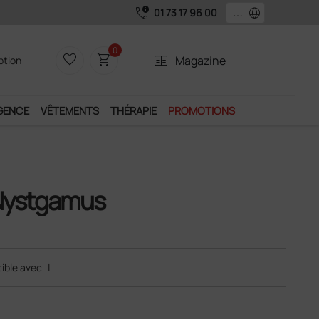
call_quality
language
01 73 17 96 00
0
favorite_border
shopping_cart
two_pager
Magazine
iption
GENCE
VÊTEMENTS
THÉRAPIE
PROMOTIONS
 Nystgamus
ible avec
|