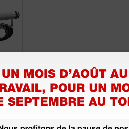
herche
iles
1 pc.