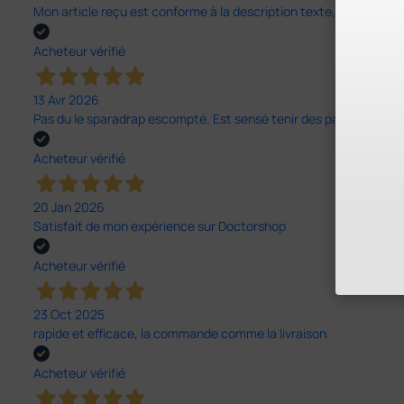
Mon article reçu est conforme à la description texte, image et vi
Acheteur vérifié
13 Avr 2026
Pas du le sparadrap escompté. Est sensé tenir des pansements épai
Acheteur vérifié
20 Jan 2026
Satisfait de mon expérience sur Doctorshop
Acheteur vérifié
23 Oct 2025
rapide et efficace, la commande comme la livraison.
Acheteur vérifié