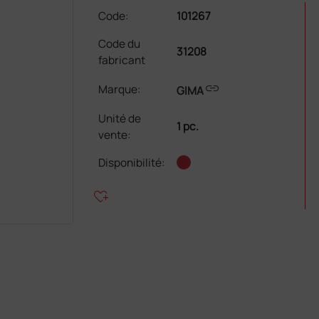
Code:
101267
Code du
31208
fabricant
link
Marque:
GIMA
Unité de
1 pc.
vente
:
Disponibilité:
heart_plus