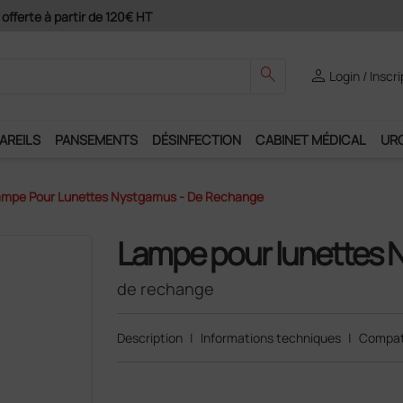
Paiement 4X avec Paypal
search
person
Login / Inscr
AREILS
PANSEMENTS
DÉSINFECTION
CABINET MÉDICAL
UR
mpe Pour Lunettes Nystgamus - De Rechange
Lampe pour lunettes
de rechange
Description
|
Informations techniques
|
Compat