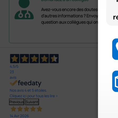
Avez-vous encore des doutes ? Avez-vo
d'autres informations ? Envoyez mainte
question aux collègues qui ont déjà ache
4,5
/5
23
avis
Nos avis 4 et 5 étoiles.
Cliquez ici pour tous les lire >
Previous
Suivant
14 Avr 2026