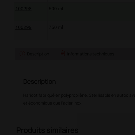
100298
500 ml
100299
750 ml
info
assignment
Description
Informations techniques
Description
Haricot fabriqué en polypropilène. Stérilisable en autoclave
et économique que l'acier inox.
Produits similaires