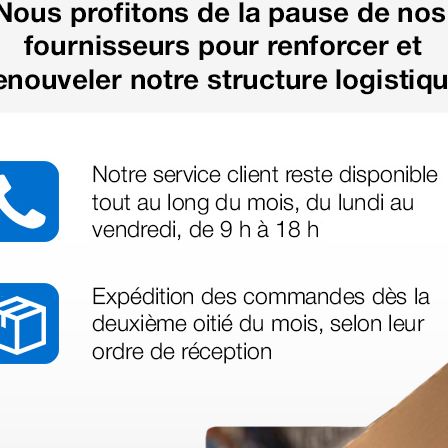
us besoin
nant votre
té ce produit.