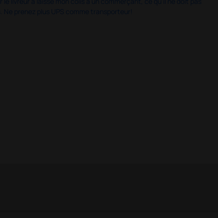
 le livreur a laissé mon colis à un commerçant, ce qu'il ne doit pas
is. Ne prenez plus UPS comme transporteur!