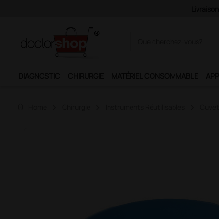
Livraison offerte à partir de 120€ HT
DIAGNOSTIC
CHIRURGIE
MATÉRIEL CONSOMMABLE
APP
home
Home
Chirurgie
Instruments Réutilisables
Cuvet