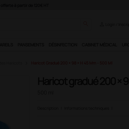
search
person
Login / Inscr
AREILS
PANSEMENTS
DÉSINFECTION
CABINET MÉDICAL
UR
tes Haricots
Haricot Gradué 200 × 98 × H 45 Mm - 500 Ml
Haricot gradué 200 × 
500 ml
Description
|
Informations techniques
|