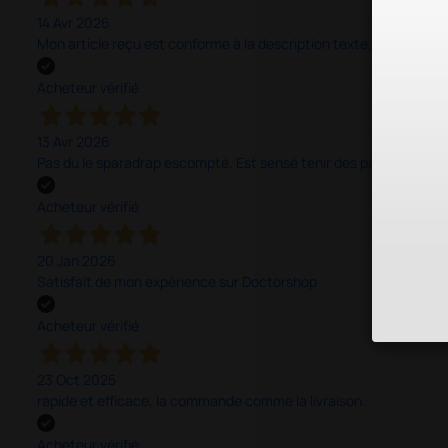
14 Avr 2026
Mon article reçu est conforme à la description texte, image et vi
Acheteur vérifié
13 Avr 2026
Pas du le sparadrap escompté. Est sensé tenir des pansements épai
Acheteur vérifié
20 Jan 2026
Satisfait de mon expérience sur Doctorshop
Acheteur vérifié
23 Oct 2025
rapide et efficace, la commande comme la livraison.
Acheteur vérifié