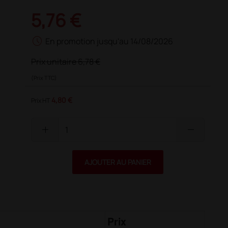
5,76 €
schedule
En promotion jusqu'au 14/08/2026
Prix unitaire
6,78 €
(Prix TTC)
4,80 €
Prix HT
add
remove
AJOUTER AU PANIER
Prix