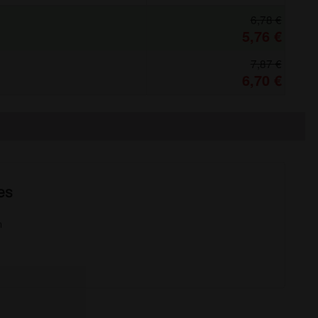
6,78 €
5,76 €
7,87 €
6,70 €
es
m