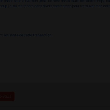
en passé sauf la livraison (mais ce n'est pas la faute de Doctorshop), car
u coup j'ai dû me rendre dans divers commerces pour retrouver mon col
 satisfaite de cette transaction.
z-vous