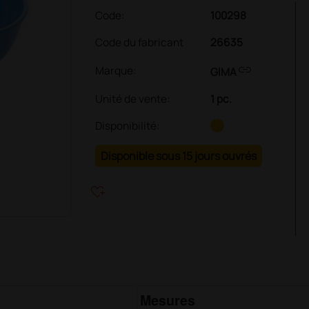
Code:
100298
Code du fabricant
26635
link
Marque:
GIMA
Unité de vente
:
1 pc.
Disponibilité:
Disponible sous 15 jours ouvrés
heart_plus
Mesures