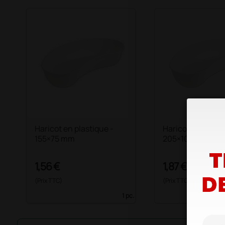
Haricot en plastique -
Haricot en plasti
155×75 mm
205×100 mm
1,56 €
1,87 €
(Prix TTC)
(Prix TTC)
1 pc.