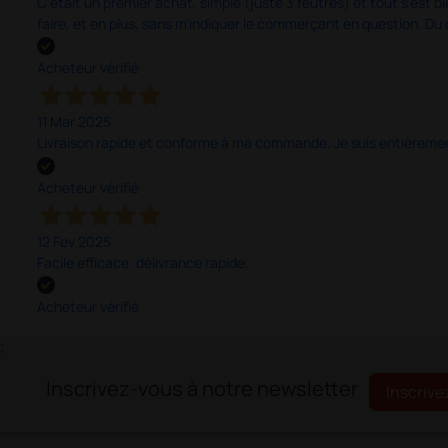
C'était un premier achat, simple (juste 3 feutres) et tout s'est bi
faire, et en plus, sans m'indiquer le commerçant en question. D
Acheteur vérifié
11 Mar 2025
Livraison rapide et conforme à ma commande. Je suis entièrement
Acheteur vérifié
12 Fev 2025
Facile efficace. délivrance rapide.
Acheteur vérifié
;
Inscrivez-vous à notre newsletter
Inscrive