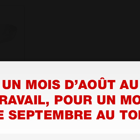
que -
1 pc.