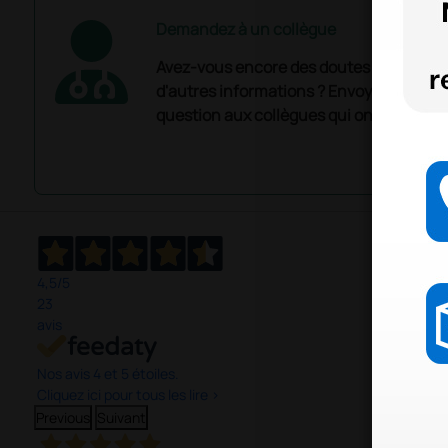
Demandez à un collègue
Avez-vous encore des doutes ? Avez-vo
d'autres informations ? Envoyez mainte
question aux collègues qui ont déjà ache
4,5
/5
23
avis
Nos avis 4 et 5 étoiles.
Cliquez ici pour tous les lire >
Previous
Suivant