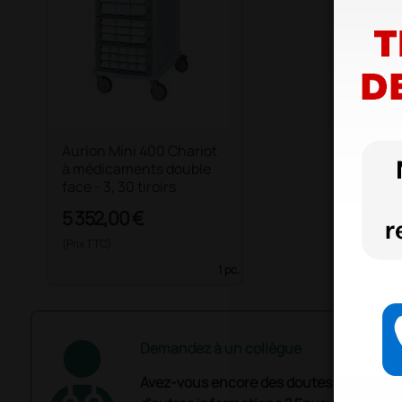
Aurion Mini 400 Chariot
à médicaments double
face - 3, 30 tiroirs
5 352,00 €
(Prix TTC)
1 pc.
Demandez à un collègue
Avez-vous encore des doutes ? Avez-vo