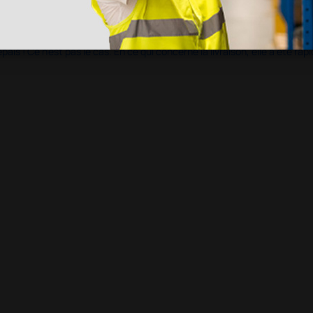
s ! Ce n'est pas le cas. En ce qui concerne la livraison, elle a été rap