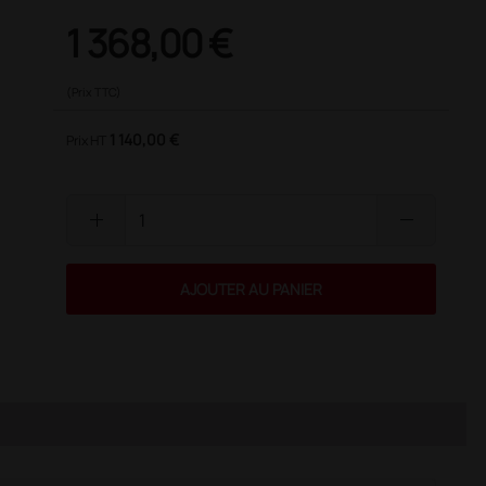
1 368,00 €
(Prix TTC)
1 140,00 €
Prix HT
add
remove
AJOUTER AU PANIER