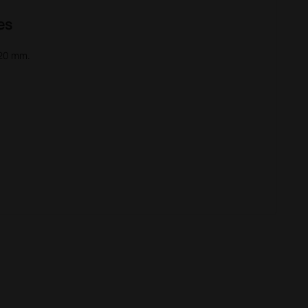
es
020 mm.