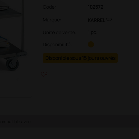
Code:
102572
link
Marque:
KARREL
Unité de vente
:
1 pc.
Disponibilité:
Disponible sous 15 jours ouvrés
heart_plus
ompatible avec