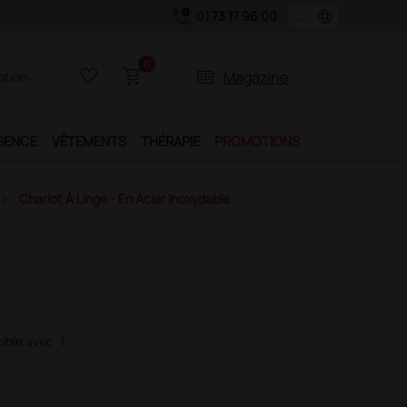
call_quality
language
01 73 17 96 00
0
favorite_border
shopping_cart
two_pager
Magazine
iption
GENCE
VÊTEMENTS
THÉRAPIE
PROMOTIONS
Chariot À Linge - En Acier Inoxydable
ible avec
|