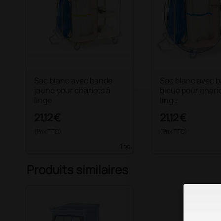
Sac blanc avec bande
Sac blanc avec 
jaune pour chariots à
bleue pour chari
linge
linge
21,12 €
21,12 €
(Prix TTC)
(Prix TTC)
1 pc.
Produits similaires