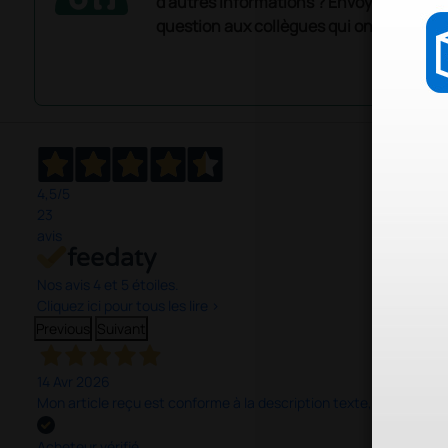
d'autres informations ? Envoyez mainte
question aux collègues qui ont déjà ache
4,5
/5
23
avis
Nos avis 4 et 5 étoiles.
Cliquez ici pour tous les lire >
Previous
Suivant
14 Avr 2026
Mon article reçu est conforme à la description texte, image et vi
Acheteur vérifié