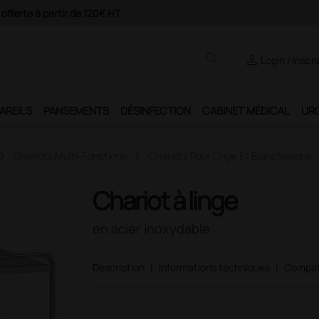
Paiement 4X avec Paypal
search
person
Login / Inscr
AREILS
PANSEMENTS
DÉSINFECTION
CABINET MÉDICAL
UR
Chariots Multi-Fonctions
Chariots Pour Linge Et Blanchisserie
Chariot à linge
en acier inoxydable
Description
|
Informations techniques
|
Compat