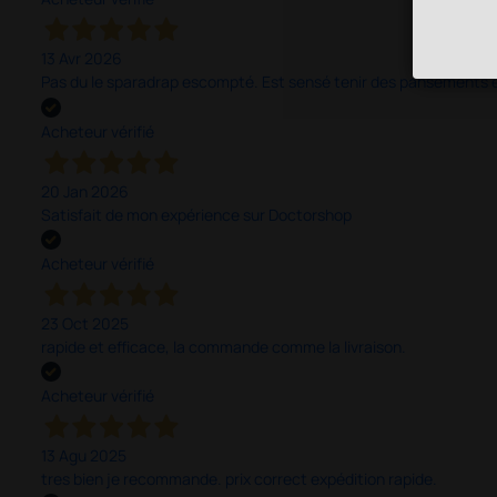
13 Avr 2026
Pas du le sparadrap escompté. Est sensé tenir des pansements épai
Acheteur vérifié
20 Jan 2026
Satisfait de mon expérience sur Doctorshop
Acheteur vérifié
23 Oct 2025
rapide et efficace, la commande comme la livraison.
Acheteur vérifié
13 Agu 2025
tres bien je recommande. prix correct expédition rapide.