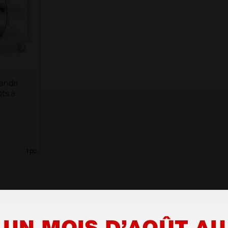
bande
ots à
1 pc.