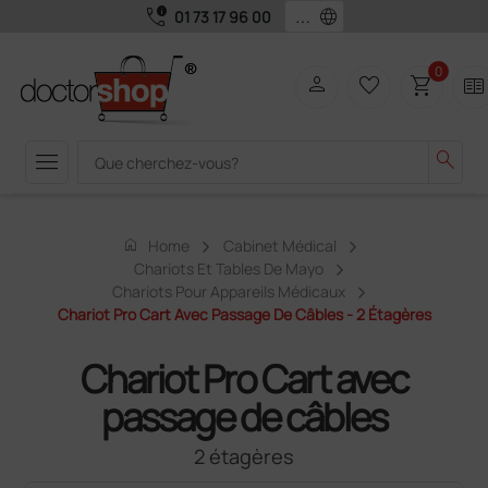
call_quality
language
01 73 17 96 00
0
person
favorite_border
shopping_cart
two_pager
menu
search
home
Home
Cabinet Médical
Chariots Et Tables De Mayo
Chariots Pour Appareils Médicaux
Chariot Pro Cart Avec Passage De Câbles - 2 Étagères
Chariot Pro Cart avec
passage de câbles
2 étagères