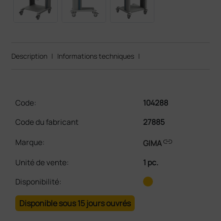
Description
|
Informations techniques
|
Code:
104288
Code du fabricant
27885
link
Marque:
GIMA
Unité de vente
:
1 pc.
Disponibilité:
Disponible sous 15 jours ouvrés