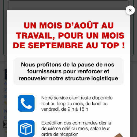
×
Envoyez votre question
4,5
/5
23
avis
Nos avis 4 et 5 étoiles.
Cliquez ici pour tous les lire >
Previous
Suivant