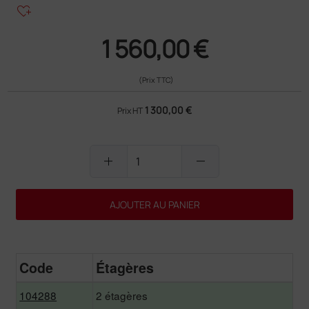
heart_plus
1 560,00 €
(Prix TTC)
1 300,00 €
Prix HT
add
remove
AJOUTER AU PANIER
Code
Étagères
104288
2 étagères