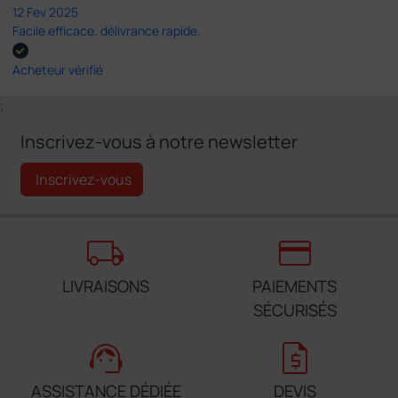
12 Fev 2025
Facile efficace. délivrance rapide.
Acheteur vérifié
;
Inscrivez-vous à notre newsletter
Inscrivez-vous
local_shipping
credit_card
LIVRAISONS
PAIEMENTS
SÉCURISÉS
support_agent
request_quote
ASSISTANCE DÉDIÉE
DEVIS