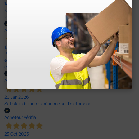
14 Avr 2026
Mon article reçu est conforme à la description texte, image et
vidéo proposée par le site.
Acheteur vérifié
13 Avr 2026
Pas du le sparadrap escompté. Est sensé tenir des pansements
épais ! Ce n'est pas le cas. En ce qui concerne la livraison, elle a
été rapide dans un emballage parfait.
Acheteur vérifié
20 Jan 2026
Satisfait de mon expérience sur Doctorshop
Acheteur vérifié
23 Oct 2025