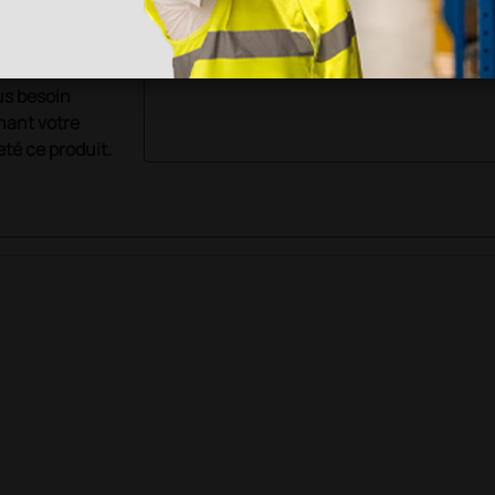
us besoin
nant votre
té ce produit.