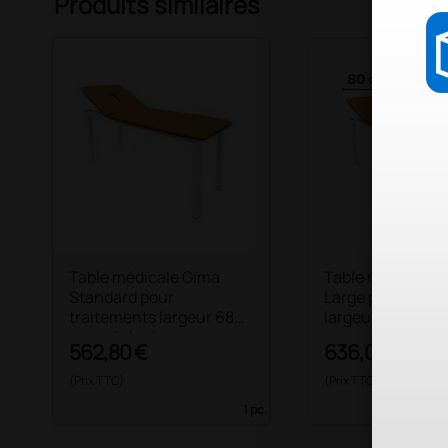
Produits similaires
Table médicale Gima
Table médicale 
Standard pour
Large pour trait
traitements largeur 68
largeur 80 cm - a
cm - abricot
562,80 €
636,00 €
(Prix TTC)
(Prix TTC)
1 pc.