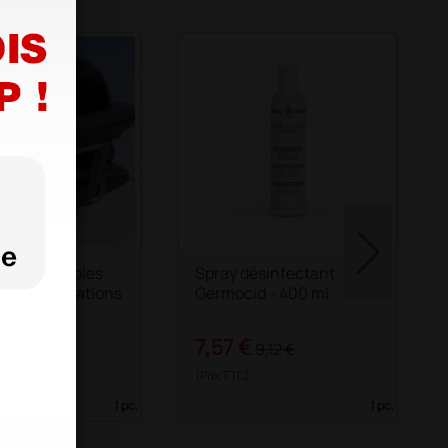
te pour tables
Spray désinfectant
n, manipulations
Germocid - 400 ml
ements
 €
7,57 €
9,12 €
(Prix TTC)
1 pc.
1 pc.