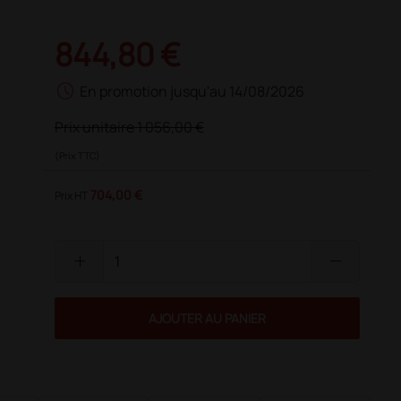
844,80 €
schedule
En promotion jusqu'au 14/08/2026
Prix unitaire
1 056,00 €
(Prix TTC)
704,00 €
Prix HT
add
remove
AJOUTER AU PANIER