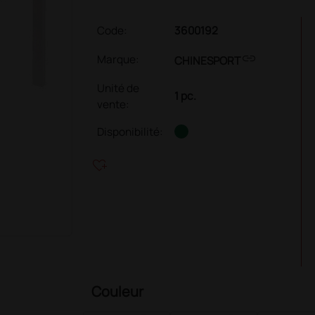
Code:
3600192
link
Marque:
CHINESPORT
Unité de
1 pc.
vente
:
Disponibilité:
heart_plus
Couleur