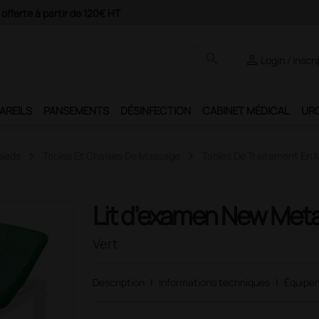
ement 4X avec Paypal
search
person
Login / Inscr
AREILS
PANSEMENTS
DÉSINFECTION
CABINET MÉDICAL
UR
pieds
Tables Et Chaises De Massage
Tables De Traitement En 
Lit d’examen New Meta
Vert
Description
|
Informations techniques
|
Équipe