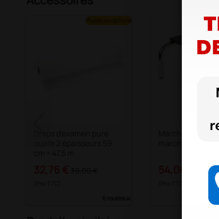
Plusieurs options
Draps d'examen pure
Marchepied à un
ouate 2 épaisseurs 59
marche – noir
cm × 47,5 m
32,76 €
54,06 €
39,00 €
63,60
(Prix TTC)
(Prix TTC)
6 rouleaux