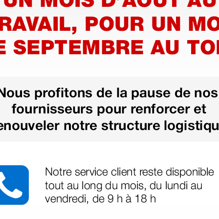
e
Accoudoir pour tables et
Appui-tê
divans d’examen,
d'exame
manipulations et
et trait
traitements
321,60 €
444,00
 €
(Prix TTC)
(Prix TTC)
1 pc.
1 pc.