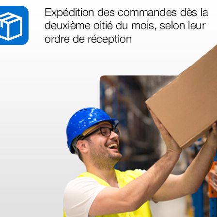
Gima
Table d’examen médical
ements
New Metal grande -
bricot
largeur 80 cm - jaune
1 116,00 €
(Prix TTC)
1 pc.
1 pc.