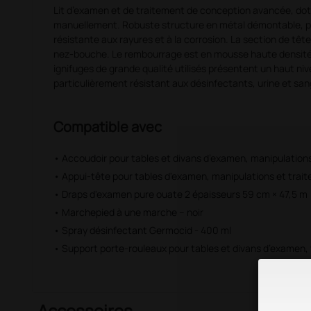
Lit d’examen et de traitement de conception avancée, dot
manuellement. Robuste structure en métal démontable, pe
résistante aux rayures et à la corrosion. La section de tê
nez-bouche. Le rembourrage est en mousse haute densité.
ignifuges de grande qualité utilisés présentent un haut nive
particulièrement résistant aux désinfectants, urine et san
Compatible avec
• Accoudoir pour tables et divans d’examen, manipulation
• Appui-tête pour tables d'examen, manipulations et trai
• Draps d'examen pure ouate 2 épaisseurs 59 cm × 47,5 m
• Marchepied à une marche – noir
• Spray désinfectant Germocid - 400 ml
• Support porte-rouleaux pour tables et divans d’examen,
Accessoires