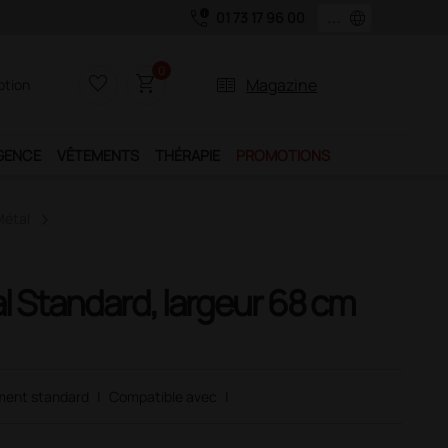
call_quality
language
01 73 17 96 00
0
favorite_border
shopping_cart
two_pager
Magazine
iption
GENCE
VÊTEMENTS
THÉRAPIE
PROMOTIONS
Métal
l Standard, largeur 68 cm
ment standard
|
Compatible avec
|