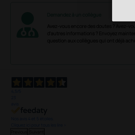
Demandez à un collègue
Avez-vous encore des doutes ? Avez-vo
d'autres informations ? Envoyez mainte
question aux collègues qui ont déjà ache
4,5
/5
23
avis
Nos avis 4 et 5 étoiles.
Cliquez ici pour tous les lire >
Previous
Suivant