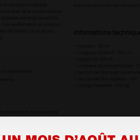
é d’une section réglable
Bouchon pour trou nez-bouche in
inte avec de la poudre d'époxy
te possède une large ouverture
 Les revêtements en similicuir
au de finition. Le vinyle est
Informations techniqu
g.
• Hauteur : 78 cm
• Longueur totale lit : 195 cm.
• Largeur lit : 68 cm
• Longueur section principale : 1
s et traitements
• Section de tête avec ouvertur
• Section de tête réglable : +45°
tements
• Charge maximale : 200 kg
 traitements et manipulations