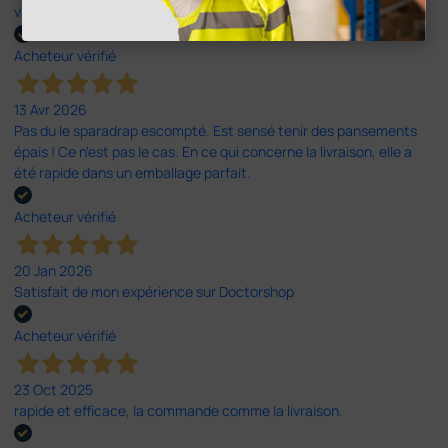
vidéo proposée par le site.
Acheteur vérifié
13 Avr 2026
Pas du le sparadrap escompté. Est sensé tenir des pansements
épais ! Ce n'est pas le cas. En ce qui concerne la livraison, elle a
été rapide dans un emballage parfait.
Acheteur vérifié
20 Jan 2026
Satisfait de mon expérience sur Doctorshop
Acheteur vérifié
23 Oct 2025
rapide et efficace, la commande comme la livraison.