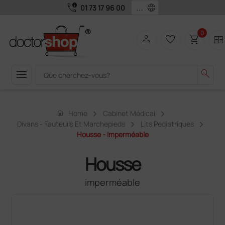
call_quality
language
01 73 17 96 00
0
person
favorite_border
shopping_cart
two_pager
menu
search
home
Home
Cabinet Médical
Divans - Fauteuils Et Marchepieds
Lits Pédiatriques
Housse - Imperméable
Housse
imperméable