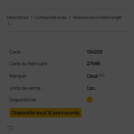
Description
|
Compatible avec
|
Ressources à télécharger
|
Code:
104209
Code du fabricant
27686
link
Marque:
GIMA
Unité de vente
:
1 pc.
Disponibilité:
Disponible sous 15 jours ouvrés
heart_plus