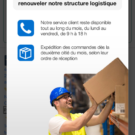
Envoyez votre question
4,5
/5
23
avis
Nos avis 4 et 5 étoiles.
Cliquez ici pour tous les lire >
Previous
Suivant
14 Avr 2026
Mon article reçu est conforme à la description texte, image et