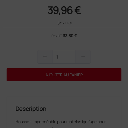
39,96 €
(Prix TTC)
33,30 €
Prix HT
add
remove
AJOUTER AU PANIER
Description
Housse - imperméable pour matelas ignifuge pour