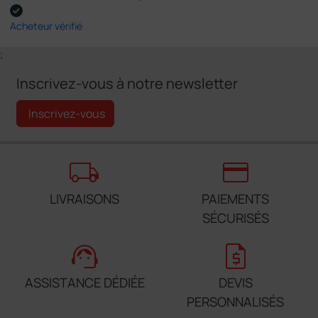
Acheteur vérifié
;
Inscrivez-vous à notre newsletter
Inscrivez-vous
local_shipping
credit_card
LIVRAISONS
PAIEMENTS
SÉCURISÉS
support_agent
request_quote
ASSISTANCE DÉDIÉE
DEVIS
PERSONNALISÉS