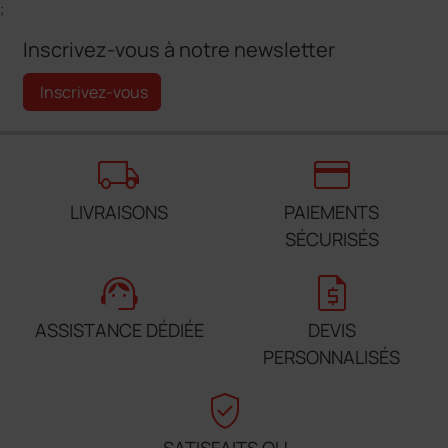
;
Inscrivez-vous à notre newsletter
Inscrivez-vous
local_shipping
credit_card
LIVRAISONS
PAIEMENTS
SÉCURISÉS
support_agent
request_quote
ASSISTANCE DÉDIÉE
DEVIS
PERSONNALISÉS
verified_user