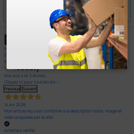
Envoyez votre question
4,5
/5
23
avis
Nos avis 4 et 5 étoiles.
Cliquez ici pour tous les lire >
Previous
Suivant
14 Avr 2026
Mon article reçu est conforme à la description texte, image et
vidéo proposée par le site.
Acheteur vérifié