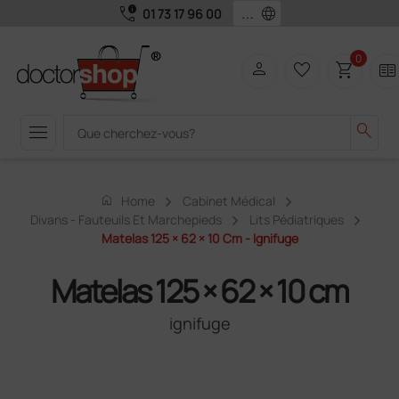
call_quality
language
01 73 17 96 00
0
person
favorite_border
shopping_cart
two_pager
menu
search
home
Home
Cabinet Médical
Divans - Fauteuils Et Marchepieds
Lits Pédiatriques
Matelas 125 × 62 × 10 Cm - Ignifuge
Matelas 125 × 62 × 10 cm
ignifuge