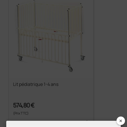
Lit pédiatrique 1-4 ans
574,80 €
(Prix TTC)
×
1 pc.