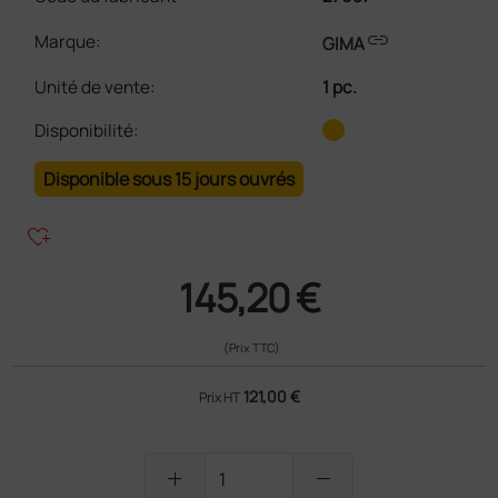
link
Marque:
GIMA
Unité de vente
:
1 pc.
Disponibilité:
Disponible sous 15 jours ouvrés
heart_plus
145,20 €
(Prix TTC)
121,00 €
Prix HT
add
remove