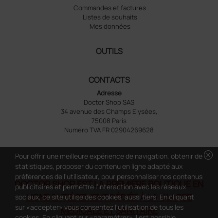
Commandes et factures
Listes de souhaits
Mes données
OUTILS
CONTACTS
Adresse
Doctor Shop SAS
34 avenue des Champs Elysées,
75008 Paris
Numéro TVA FR 02904269628
cancel
Pour offrir une meilleure expérience de navigation, obtenir de
statistiques, proposer du contenu en ligne adapté aux
préférences de l'utilisateur, pour personnaliser nos contenus
DOCTOR SHOP EST LA PREMIÈRE BOUTIQUE EN
publicitaires et permettre l'interaction avec les réseaux
LIGNE ENTIÈREMENT DÉDIÉE À LA CLASSE
sociaux, ce site utilise des cookies, aussi tiers. En cliquant
sur «accepter» vous consentez l'utilisation de tous les
MÉDICALE ET SANITAIRE
cookies. En cliquant sur «paramétrer» il est possible