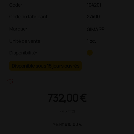
Code:
104201
Code du fabricant
27400
link
Marque:
GIMA
Unité de vente
:
1 pc.
Disponibilité:
Disponible sous 15 jours ouvrés
heart_plus
732,00 €
(Prix TTC)
610,00 €
Prix HT