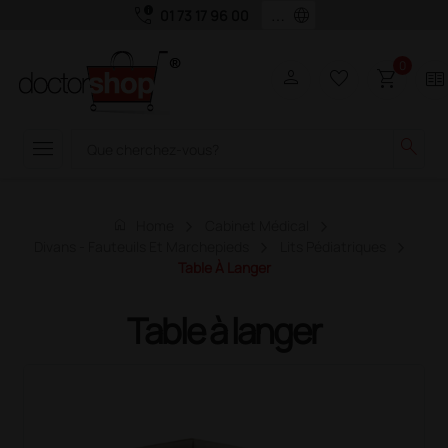
call_quality
language
01 73 17 96 00
0
person
favorite_border
shopping_cart
two_pager
menu
search
home
Home
Cabinet Médical
Divans - Fauteuils Et Marchepieds
Lits Pédiatriques
Table À Langer
Table à langer