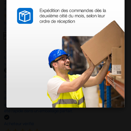
23
avis
Nos avis 4 et 5 étoiles.
Cliquez ici pour tous les lire >
Previous
Suivant
14 Avr 2026
Mon article reçu est conforme à la description texte, image et
vidéo proposée par le site.
Acheteur vérifié
13 Avr 2026
Pas du le sparadrap escompté. Est sensé tenir des pansements
épais ! Ce n'est pas le cas. En ce qui concerne la livraison, elle a
été rapide dans un emballage parfait.
Acheteur vérifié