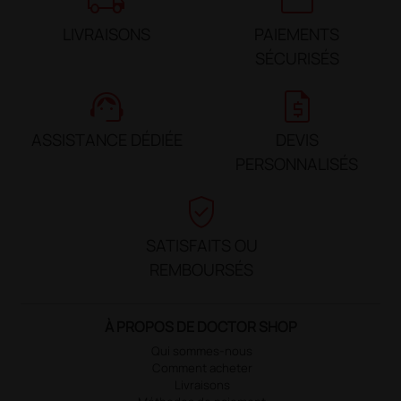
local_shipping
credit_card
LIVRAISONS
PAIEMENTS
SÉCURISÉS
support_agent
request_quote
ASSISTANCE DÉDIÉE
DEVIS
PERSONNALISÉS
verified_user
SATISFAITS OU
REMBOURSÉS
À PROPOS DE DOCTOR SHOP
Qui sommes-nous
Comment acheter
Livraisons