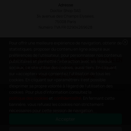
Adresse
Doctor Shop SAS
34 avenue des Champs Elysées,
75008 Paris
Numéro TVA FR 02904269628
cancel
Pour offrir une meilleure expérience de navigation, obtenir de
statistiques, proposer du contenu en ligne adapté aux
préférences de l'utilisateur, pour personnaliser nos contenus
DOCTOR SHOP EST LA PREMIÈRE BOUTIQUE EN
publicitaires et permettre l'interaction avec les réseaux
LIGNE ENTIÈREMENT DÉDIÉE À LA CLASSE
sociaux, ce site utilise des cookies, aussi tiers. En cliquant
sur «accepter» vous consentez l'utilisation de tous les
MÉDICALE ET SANITAIRE
cookies. En cliquant sur «paramétrer» il est possible
d'exprimer sa propre volonté à l'égard de l'utilisation des
Copyright DoctorShop 2005-2026 - Tous les droits sont réservés -
cookies. Pour plus d'information consultez la
TVA FR 02904269628
politique des cookies
et
confidentialité
. En fermant cette
bannière, vous refusez les cookies non strictement
nécessaires pour cette session de navigation.
Accepter
0
This site is protected by reCAPTCHA and the Google
Privacy Policy
and