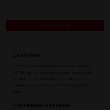
add
remove
AJOUTER AU PANIER
Description
Structure tubulaire Itallumag dotée de 2 étagères:
115 × 60 cm, plan de travail supérieur rembourré en
similicuir doux lavable: 100 × 40 cm, étagère
inférieure composée d'un panneau d'aggloméré
laminé.
Informations techniques