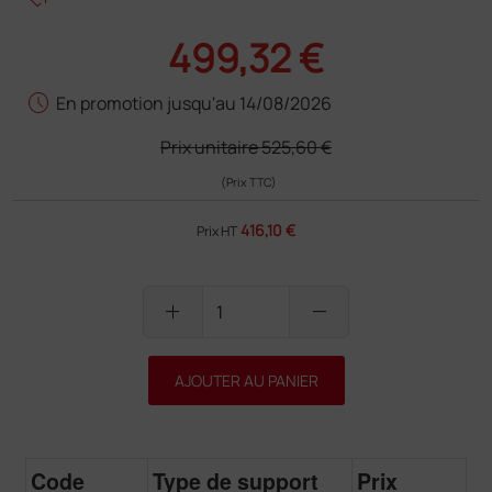
499,32 €
schedule
En promotion jusqu'au 14/08/2026
Prix unitaire
525,60 €
(Prix TTC)
416,10 €
Prix HT
add
remove
AJOUTER AU PANIER
Code
Type de support
Prix