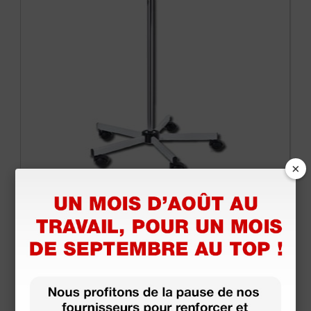
×
Socle à roulettes pour lampe Simplex et Alfa-Flex
196,80 €
(Prix TTC)
1 pc.