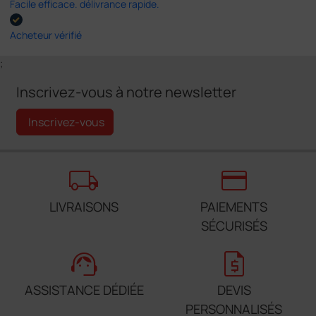
Facile efficace. délivrance rapide.
Acheteur vérifié
;
Inscrivez-vous à notre newsletter
Inscrivez-vous
local_shipping
credit_card
LIVRAISONS
PAIEMENTS
SÉCURISÉS
support_agent
request_quote
ASSISTANCE DÉDIÉE
DEVIS
PERSONNALISÉS