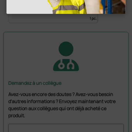
266,21 €
283,20 €
(Prix TTC)
1 pc.
Demandez à un collègue
Avez-vous encore des doutes ? Avez-vous besoin
d'autres informations ? Envoyez maintenant votre
question aux collègues qui ont déjà acheté ce
produit.