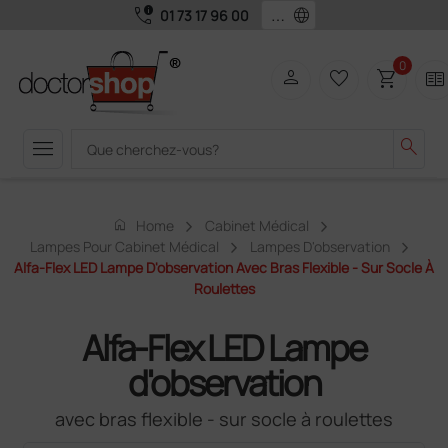
call_quality
language
01 73 17 96 00
0
person
favorite_border
shopping_cart
two_pager
menu
search
home
Home
Cabinet Médical
Lampes Pour Cabinet Médical
Lampes D'observation
Alfa-Flex LED Lampe D'observation Avec Bras Flexible - Sur Socle À
Roulettes
Alfa-Flex LED Lampe
d'observation
avec bras flexible - sur socle à roulettes