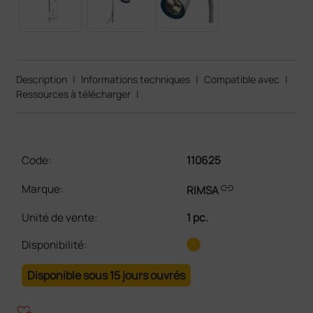
Description
|
Informations techniques
|
Compatible avec
|
Ressources à télécharger
|
Code:
110625
link
Marque:
RIMSA
Unité de vente
:
1 pc.
Disponibilité:
Disponible sous 15 jours ouvrés
heart_plus