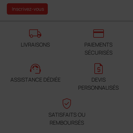
Inscrivez-vous
local_shipping
credit_card
LIVRAISONS
PAIEMENTS
SÉCURISÉS
support_agent
request_quote
ASSISTANCE DÉDIÉE
DEVIS
PERSONNALISÉS
verified_user
SATISFAITS OU
REMBOURSÉS