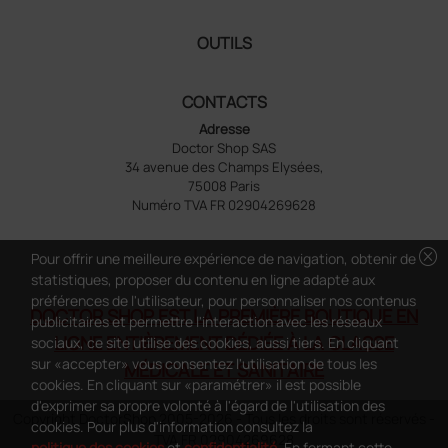
OUTILS
CONTACTS
Adresse
Doctor Shop SAS
34 avenue des Champs Elysées,
75008 Paris
Numéro TVA FR 02904269628
cancel
Pour offrir une meilleure expérience de navigation, obtenir de
statistiques, proposer du contenu en ligne adapté aux
préférences de l'utilisateur, pour personnaliser nos contenus
DOCTOR SHOP EST LA PREMIÈRE BOUTIQUE EN
publicitaires et permettre l'interaction avec les réseaux
LIGNE ENTIÈREMENT DÉDIÉE À LA CLASSE
sociaux, ce site utilise des cookies, aussi tiers. En cliquant
sur «accepter» vous consentez l'utilisation de tous les
MÉDICALE ET SANITAIRE
cookies. En cliquant sur «paramétrer» il est possible
d'exprimer sa propre volonté à l'égard de l'utilisation des
Copyright DoctorShop 2005-2026 - Tous les droits sont réservés -
cookies. Pour plus d'information consultez la
TVA FR 02904269628
politique des cookies
et
confidentialité
. En fermant cette