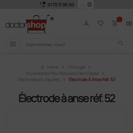
call_quality
language
01 73 17 96 00
0
person
favorite_border
shopping_cart
two_pager
menu
search
home
Home
Chirurgie
Accessoires Pour Bistouris Électriques
Electrodes Et Aiguilles
Électrode À Anse Réf. 52
Électrode à anse réf. 52