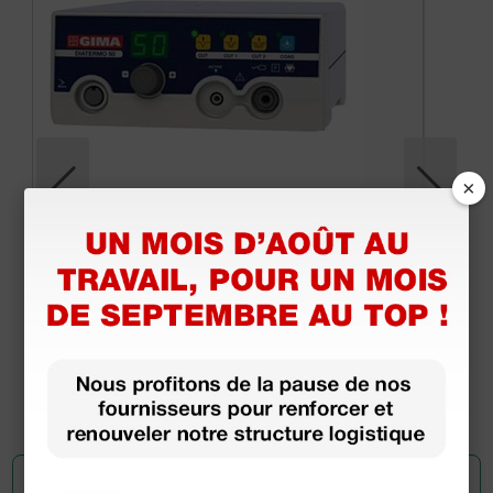
×
Bistouri électrique 50 monopolaire - 50 Watt
559,32 €
708,00 €
(Prix TTC)
1 pc.