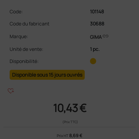
Code:
101148
Code du fabricant
30688
link
Marque:
GIMA
Unité de vente
:
1 pc.
Disponibilité:
Disponible sous 15 jours ouvrés
heart_plus
10,43 €
(Prix TTC)
8,69 €
Prix HT