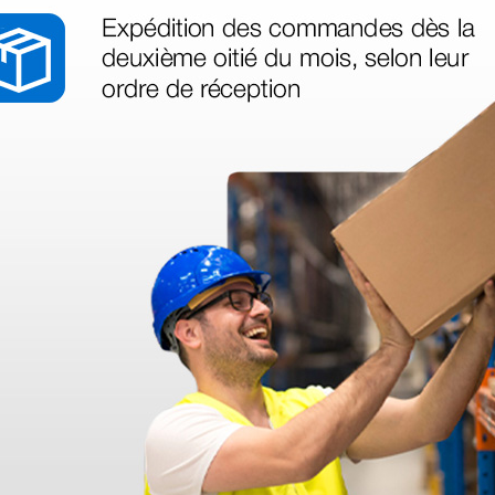
° 26 1 mm
Fil-électrodes - coudés à
Jeu de 1
10 cm
45° réf. 2 - 10 cm
cm long
85,20 €
118,80 
(Prix TTC)
(Prix TTC)
6 pcs.
6 pcs.