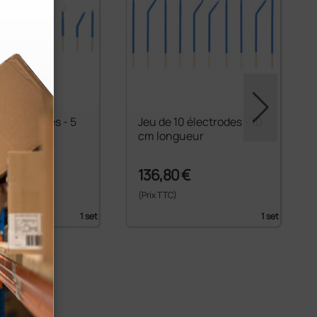
0 électrodes - 5
Jeu de 10 électrodes - 10
ueur
cm longueur
€
136,80 €
(Prix TTC)
1 set
1 set