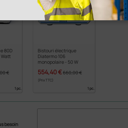
que 80D
Bistouri électrique
 Watt
Diatermo 106
monopolaire - 50 W
554,40 €
00 €
660,00 €
(Prix TTC)
1 pc.
1 pc.
us besoin