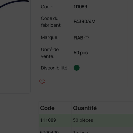
Code:
111089
Code du
F4390/4M
fabricant
link
Marque:
FIAB
Unité de
50 pcs.
vente
:
Disponibilité:
heart_plus
Code
Quantité
111089
50 pièces
5700420
1 pièce