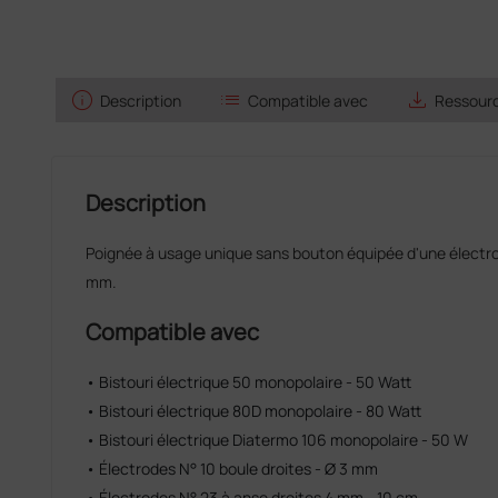
info
list
save_alt
Description
Compatible avec
Ressourc
Description
Poignée à usage unique sans bouton équipée d'une électro
mm.
Compatible avec
• Bistouri électrique 50 monopolaire - 50 Watt
• Bistouri électrique 80D monopolaire - 80 Watt
• Bistouri électrique Diatermo 106 monopolaire - 50 W
• Électrodes N° 10 boule droites - Ø 3 mm
• Électrodes N° 23 à anse droites 4 mm - 10 cm