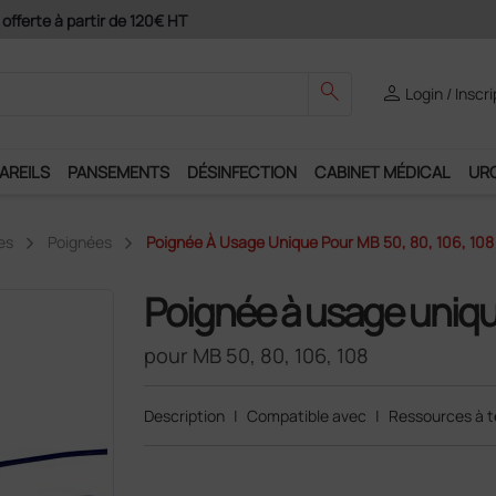
ement 4X avec Paypal
search
person
Login / Inscr
AREILS
PANSEMENTS
DÉSINFECTION
CABINET MÉDICAL
UR
es
Poignées
Poignée À Usage Unique Pour MB 50, 80, 106, 108
Poignée à usage uniq
pour MB 50, 80, 106, 108
Description
|
Compatible avec
|
Ressources à t