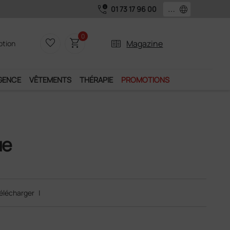
call_quality
language
01 73 17 96 00
0
favorite_border
shopping_cart
two_pager
Magazine
iption
GENCE
VÊTEMENTS
THÉRAPIE
PROMOTIONS
ue
élécharger
|