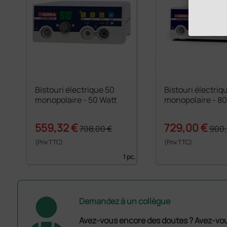
Bistouri électrique 50
Bistouri électri
monopolaire - 50 Watt
monopolaire - 80
559,32 €
729,00 €
708,00 €
900,
(Prix TTC)
(Prix TTC)
1 pc.
Demandez à un collègue
Avez-vous encore des doutes ? Avez-vo