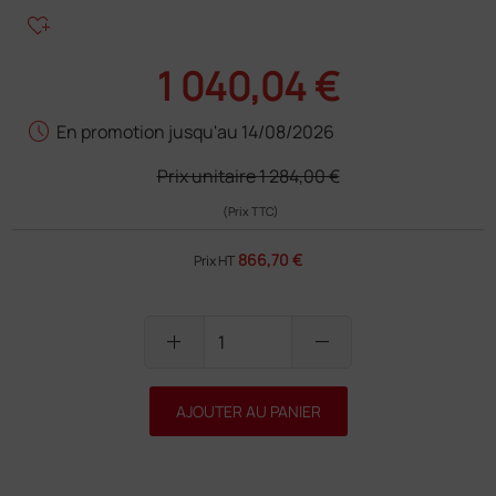
heart_plus
1 040,04 €
schedule
En promotion jusqu'au 14/08/2026
Prix unitaire
1 284,00 €
(Prix TTC)
866,70 €
Prix HT
add
remove
AJOUTER AU PANIER