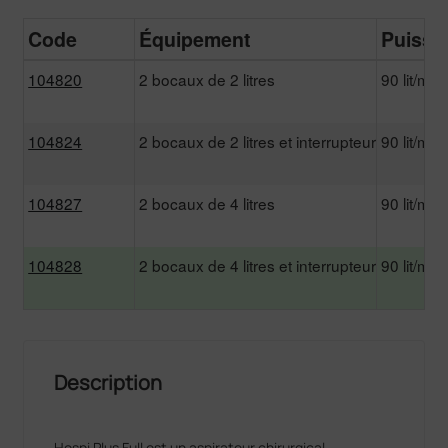
Code
Équipement
Puissa
104820
2 bocaux de 2 litres
90 lit/min
104824
2 bocaux de 2 litres et interrupteur
90 lit/min
104827
2 bocaux de 4 litres
90 lit/min
104828
2 bocaux de 4 litres et interrupteur
90 lit/min
Description
Hospi Plus Full est un aspirateur chirurgical