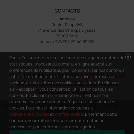
CONTACTS
Adresse
Doctor Shop SAS
34 avenue des Champs Elysées,
75008 Paris
Numéro TVA FR 02904269628
cancel
Pour offrir une meilleure expérience de navigation, obtenir de
statistiques, proposer du contenu en ligne adapté aux
préférences de l'utilisateur, pour personnaliser nos contenus
DOCTOR SHOP EST LA PREMIÈRE BOUTIQUE EN
publicitaires et permettre l'interaction avec les réseaux
LIGNE ENTIÈREMENT DÉDIÉE À LA CLASSE
sociaux, ce site utilise des cookies, aussi tiers. En cliquant
sur «accepter» vous consentez l'utilisation de tous les
MÉDICALE ET SANITAIRE
cookies. En cliquant sur «paramétrer» il est possible
d'exprimer sa propre volonté à l'égard de l'utilisation des
Copyright DoctorShop 2005-2026 - Tous les droits sont réservés -
cookies. Pour plus d'information consultez la
TVA FR 02904269628
politique des cookies
et
confidentialité
. En fermant cette
bannière, vous refusez les cookies non strictement
nécessaires pour cette session de navigation.