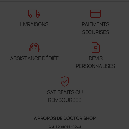
local_shipping
credit_card
LIVRAISONS
PAIEMENTS
SÉCURISÉS
support_agent
request_quote
ASSISTANCE DÉDIÉE
DEVIS
PERSONNALISÉS
verified_user
SATISFAITS OU
REMBOURSÉS
À PROPOS DE DOCTOR SHOP
Qui sommes-nous