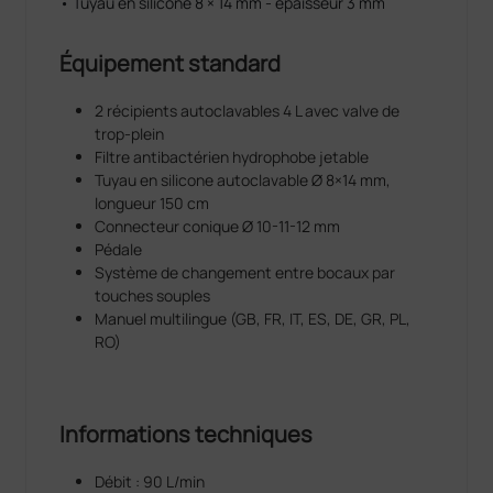
• Tuyau en silicone 8 × 14 mm - épaisseur 3 mm
Équipement standard
2 récipients autoclavables 4 L avec valve de
trop-plein
Filtre antibactérien hydrophobe jetable
Tuyau en silicone autoclavable Ø 8×14 mm,
longueur 150 cm
Connecteur conique Ø 10-11-12 mm
Pédale
Système de changement entre bocaux par
touches souples
Manuel multilingue (GB, FR, IT, ES, DE, GR, PL,
RO)
Informations techniques
Débit : 90 L/min