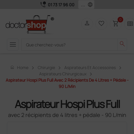
call_quality
language
01 73 17 96 00
0
person
favorite_border
shopping_cart
two_pager
menu
search
home
Home
Chirurgie
Aspirateurs Et Accessoires
Aspirateurs Chirurgicaux
Aspirateur Hospi Plus Full Avec 2 Récipients De 4 Litres + Pédale -
90 L/min
Aspirateur Hospi Plus Full
avec 2 récipients de 4 litres + pédale - 90 L/min