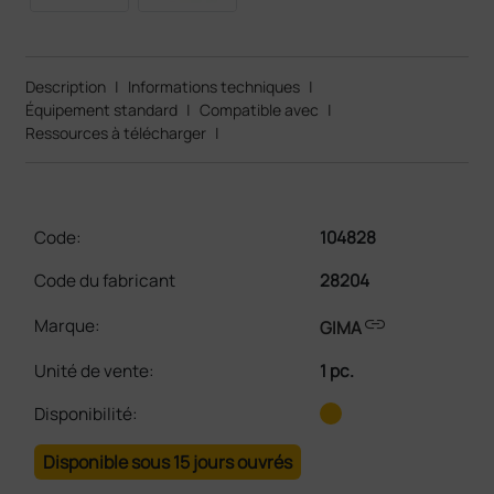
Description
|
Informations techniques
|
Équipement standard
|
Compatible avec
|
Ressources à télécharger
|
Code:
104828
Code du fabricant
28204
link
Marque:
GIMA
Unité de vente
:
1 pc.
Disponibilité:
Disponible sous 15 jours ouvrés