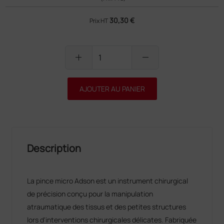
30,30 €
Prix HT
add
remove
AJOUTER AU PANIER
Description
La pince micro Adson est un instrument chirurgical
de précision conçu pour la manipulation
atraumatique des tissus et des petites structures
lors d'interventions chirurgicales délicates. Fabriquée