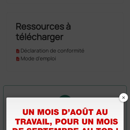
Ressources à
télécharger
Déclaration de conformité
Mode d'emploi
×