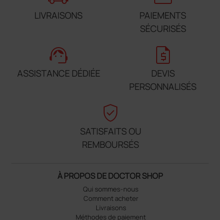
LIVRAISONS
PAIEMENTS
SÉCURISÉS
support_agent
request_quote
ASSISTANCE DÉDIÉE
DEVIS
PERSONNALISÉS
verified_user
SATISFAITS OU
REMBOURSÉS
À PROPOS DE DOCTOR SHOP
Qui sommes-nous
Comment acheter
Livraisons
Méthodes de paiement