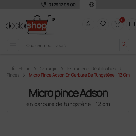
call_quality
language
01 73 17 96 00
0
person
favorite_border
shopping_cart
two_pager
menu
search
home
Home
Chirurgie
Instruments Réutilisables
Pinces
Micro Pince Adson En Carbure De Tungstène - 12 Cm
Micro pince Adson
en carbure de tungstène - 12 cm