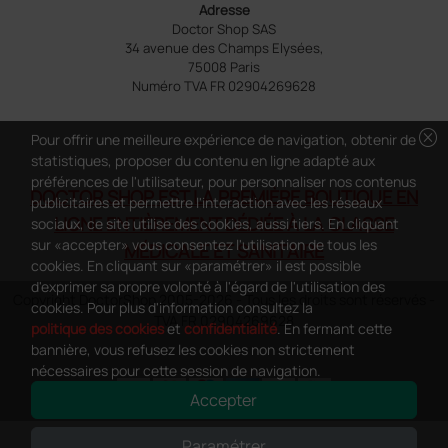
Adresse
Doctor Shop SAS
34 avenue des Champs Elysées,
75008 Paris
Numéro TVA FR 02904269628
cancel
Pour offrir une meilleure expérience de navigation, obtenir de
statistiques, proposer du contenu en ligne adapté aux
préférences de l'utilisateur, pour personnaliser nos contenus
DOCTOR SHOP EST LA PREMIÈRE BOUTIQUE EN
publicitaires et permettre l'interaction avec les réseaux
LIGNE ENTIÈREMENT DÉDIÉE À LA CLASSE
sociaux, ce site utilise des cookies, aussi tiers. En cliquant
sur «accepter» vous consentez l'utilisation de tous les
MÉDICALE ET SANITAIRE
cookies. En cliquant sur «paramétrer» il est possible
d'exprimer sa propre volonté à l'égard de l'utilisation des
Copyright DoctorShop 2005-2026 - Tous les droits sont réservés -
cookies. Pour plus d'information consultez la
TVA FR 02904269628
politique des cookies
et
confidentialité
. En fermant cette
bannière, vous refusez les cookies non strictement
nécessaires pour cette session de navigation.
Accepter
0
This site is protected by reCAPTCHA and the Google
Privacy Policy
and
Paramétrer