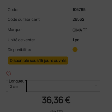
Code:
106765
Code du fabricant
26562
link
Marque:
GIMA
Unité de vente
:
1 pc.
Disponibilité:
Disponible sous 15 jours ouvrés
heart_plus
Longueur
36,36 €
(Prix TTC)