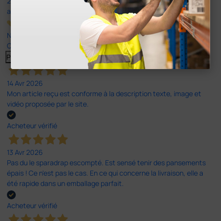
23
avis
Nos avis 4 et 5 étoiles.
Cliquez ici pour tous les lire >
Previous
Suivant
14 Avr 2026
Mon article reçu est conforme à la description texte, image et
vidéo proposée par le site.
Acheteur vérifié
13 Avr 2026
Pas du le sparadrap escompté. Est sensé tenir des pansements
épais ! Ce n'est pas le cas. En ce qui concerne la livraison, elle a
été rapide dans un emballage parfait.
Acheteur vérifié