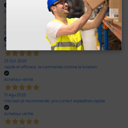
Acheteur vérifié
20 Jan 2026
Satisfait de mon expérience sur Doctorshop
Acheteur vérifié
23 Oct 2025
rapide et efficace, la commande comme la livraison.
Acheteur vérifié
13 Agu 2025
tres bien je recommande. prix correct expédition rapide.
Acheteur vérifié