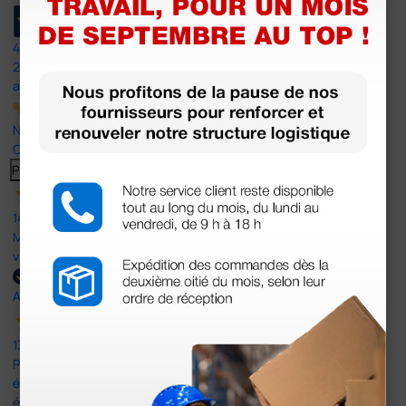
4,5
/5
23
avis
Nos avis 4 et 5 étoiles.
Cliquez ici pour tous les lire >
Previous
Suivant
14 Avr 2026
Mon article reçu est conforme à la description texte, image et
vidéo proposée par le site.
Acheteur vérifié
13 Avr 2026
Pas du le sparadrap escompté. Est sensé tenir des pansements
épais ! Ce n'est pas le cas. En ce qui concerne la livraison, elle a
été rapide dans un emballage parfait.