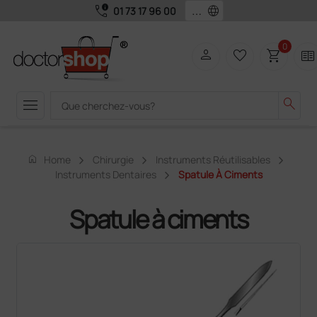
call_quality
language
01 73 17 96 00
0
person
favorite_border
shopping_cart
two_pager
menu
search
home
Home
Chirurgie
Instruments Réutilisables
Instruments Dentaires
Spatule À Ciments
Spatule à ciments