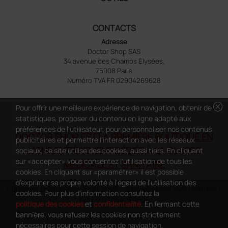
CONTACTS
Adresse
Doctor Shop SAS
34 avenue des Champs Elysées,
75008 Paris
Numéro TVA FR 02904269628
cancel
Pour offrir une meilleure expérience de navigation, obtenir de
statistiques, proposer du contenu en ligne adapté aux
préférences de l'utilisateur, pour personnaliser nos contenus
DOCTOR SHOP EST LA PREMIÈRE BOUTIQUE EN
publicitaires et permettre l'interaction avec les réseaux
LIGNE ENTIÈREMENT DÉDIÉE À LA CLASSE
sociaux, ce site utilise des cookies, aussi tiers. En cliquant
sur «accepter» vous consentez l'utilisation de tous les
MÉDICALE ET SANITAIRE
cookies. En cliquant sur «paramétrer» il est possible
d'exprimer sa propre volonté à l'égard de l'utilisation des
Copyright DoctorShop 2005-2026 - Tous les droits sont réservés -
cookies. Pour plus d'information consultez la
TVA FR 02904269628
politique des cookies
et
confidentialité
. En fermant cette
bannière, vous refusez les cookies non strictement
nécessaires pour cette session de navigation.