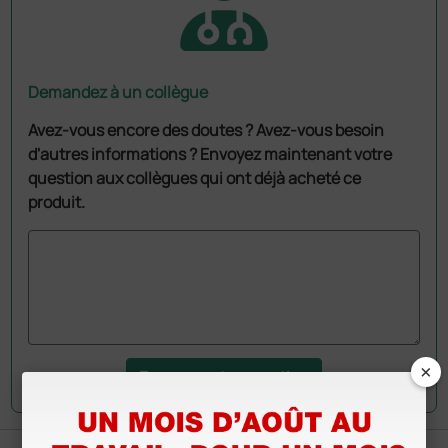
Demandez à un collègue
Avez-vous encore des doutes ? Avez-vous besoin
d'autres informations ? Envoyez maintenant votre
question aux collègues qui ont déjà acheté ce
produit.
×
Envoyez votre question