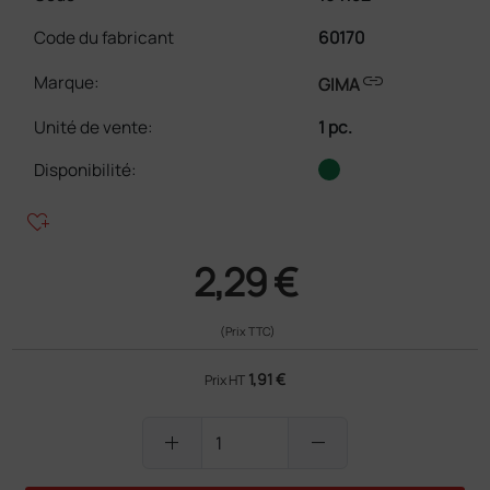
Code du fabricant
60170
link
Marque:
GIMA
Unité de vente
:
1 pc.
Disponibilité:
heart_plus
2,29 €
(Prix TTC)
1,91 €
Prix HT
add
remove