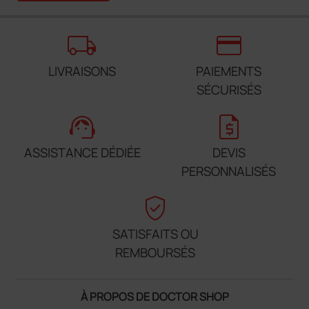
local_shipping
credit_card
LIVRAISONS
PAIEMENTS
SÉCURISÉS
support_agent
request_quote
ASSISTANCE DÉDIÉE
DEVIS
PERSONNALISÉS
verified_user
SATISFAITS OU
REMBOURSÉS
À PROPOS DE DOCTOR SHOP