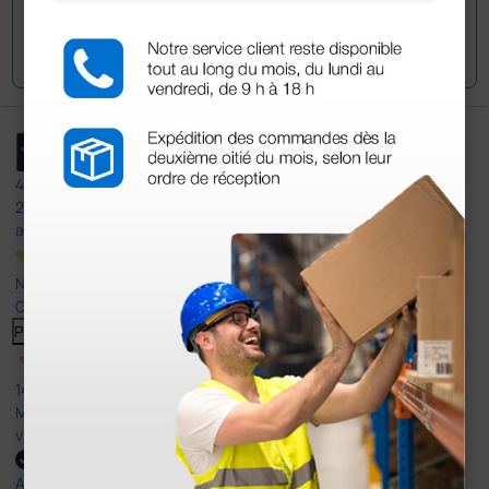
Envoyez votre question
4,5
/5
23
avis
Nos avis 4 et 5 étoiles.
Cliquez ici pour tous les lire >
Previous
Suivant
14 Avr 2026
Mon article reçu est conforme à la description texte, image et
vidéo proposée par le site.
Acheteur vérifié