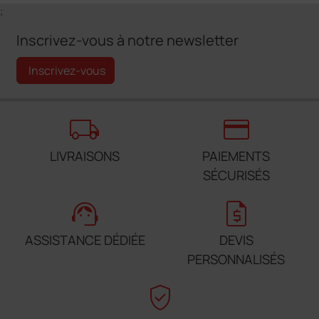
;
Inscrivez-vous à notre newsletter
Inscrivez-vous
local_shipping
credit_card
LIVRAISONS
PAIEMENTS
SÉCURISÉS
support_agent
request_quote
ASSISTANCE DÉDIÉE
DEVIS
PERSONNALISÉS
verified_user