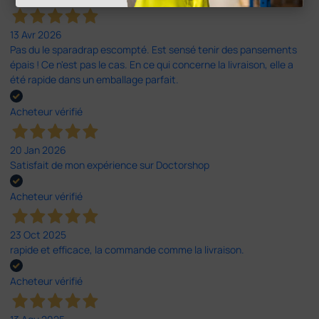
13 Avr 2026
Pas du le sparadrap escompté. Est sensé tenir des pansements
épais ! Ce n'est pas le cas. En ce qui concerne la livraison, elle a
été rapide dans un emballage parfait.
Acheteur vérifié
20 Jan 2026
Satisfait de mon expérience sur Doctorshop
Acheteur vérifié
23 Oct 2025
rapide et efficace, la commande comme la livraison.
Acheteur vérifié