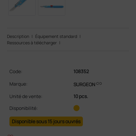
Description
|
Équipement standard
|
Ressources à télécharger
|
Code:
108352
link
Marque:
SURGEON
Unité de vente
:
10 pcs.
Disponibilité:
Disponible sous 15 jours ouvrés