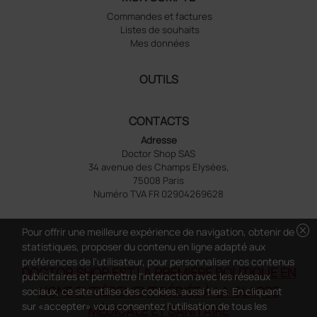
Commandes et factures
Listes de souhaits
Mes données
OUTILS
CONTACTS
Adresse
Doctor Shop SAS
34 avenue des Champs Elysées,
75008 Paris
Numéro TVA FR 02904269628
cancel
Pour offrir une meilleure expérience de navigation, obtenir de
statistiques, proposer du contenu en ligne adapté aux
préférences de l'utilisateur, pour personnaliser nos contenus
DOCTOR SHOP EST LA PREMIÈRE BOUTIQUE EN
publicitaires et permettre l'interaction avec les réseaux
LIGNE ENTIÈREMENT DÉDIÉE À LA CLASSE
sociaux, ce site utilise des cookies, aussi tiers. En cliquant
sur «accepter» vous consentez l'utilisation de tous les
MÉDICALE ET SANITAIRE