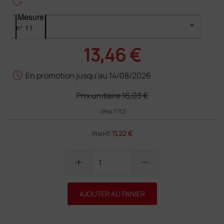
heart_plus
Mesure
13,46 €
schedule
En promotion jusqu'au 14/08/2026
Prix unitaire
16,03 €
(Prix TTC)
11,22 €
Prix HT
add
remove
AJOUTER AU PANIER