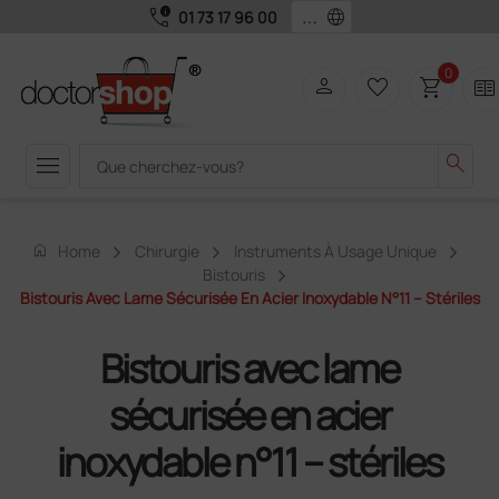
call_quality
language
01 73 17 96 00
0
person
favorite_border
shopping_cart
two_pager
menu
search
home
Home
Chirurgie
Instruments À Usage Unique
Bistouris
Bistouris Avec Lame Sécurisée En Acier Inoxydable N°11 – Stériles
Bistouris avec lame
sécurisée en acier
inoxydable n°11 – stériles