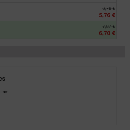
6,78 €
5,76 €
7,87 €
6,70 €
es
mm mm