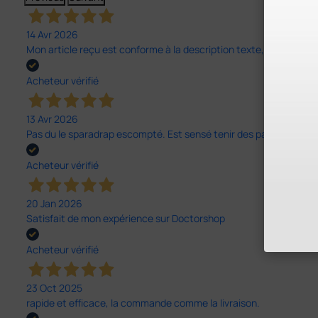
14 Avr 2026
Mon article reçu est conforme à la description texte, image et vi
Acheteur vérifié
13 Avr 2026
Pas du le sparadrap escompté. Est sensé tenir des pansements épai
Acheteur vérifié
20 Jan 2026
Satisfait de mon expérience sur Doctorshop
Acheteur vérifié
23 Oct 2025
rapide et efficace, la commande comme la livraison.