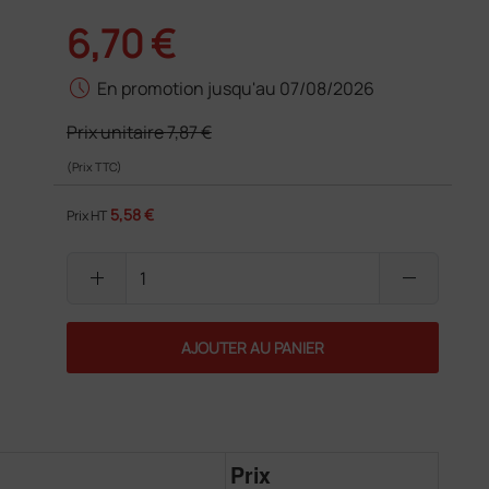
6,70 €
schedule
En promotion jusqu'au 07/08/2026
Prix unitaire
7,87 €
(Prix TTC)
5,58 €
Prix HT
add
remove
AJOUTER AU PANIER
Prix