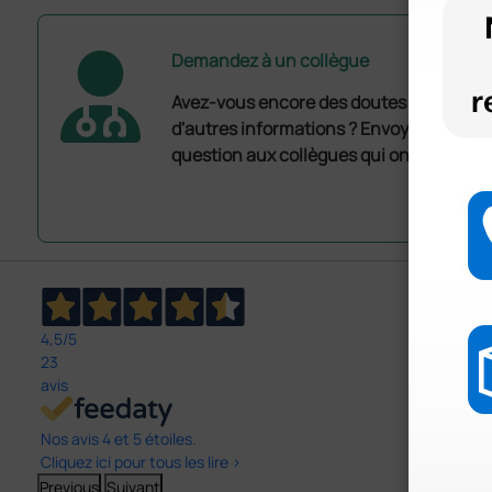
Demandez à un collègue
Avez-vous encore des doutes ? Avez-vo
d'autres informations ? Envoyez mainte
question aux collègues qui ont déjà ache
4,5
/5
23
avis
Nos avis 4 et 5 étoiles.
Cliquez ici pour tous les lire >
Previous
Suivant