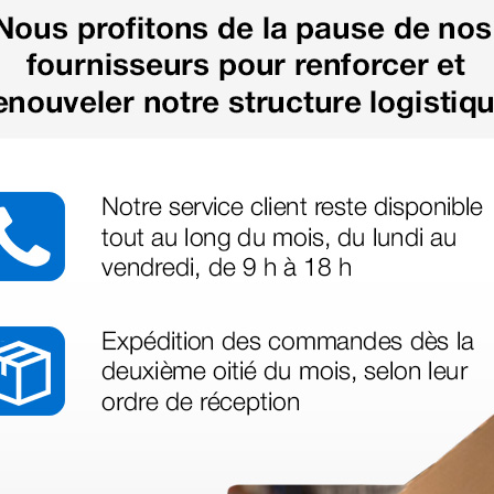
us besoin
nant votre
té ce produit.