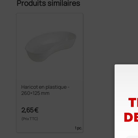
Produits similaires
Haricot en plastique -
260×125 mm
2,65 €
(Prix TTC)
1 pc.