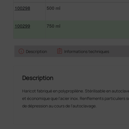
100298
500 ml
100299
750 ml
info
assignment
Description
Informations techniques
Description
Haricot fabriqué en polypropilène. Stérilisable en autoclave
et économique que l'acier inox. Renflements particuliers su
de dépression au cours de l'autoclavage.