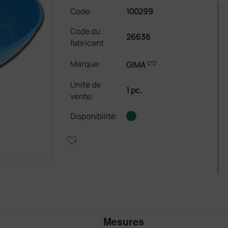
Code:
100299
Code du
26636
fabricant
link
Marque:
GIMA
Unité de
1 pc.
vente
:
Disponibilité:
heart_plus
Mesures