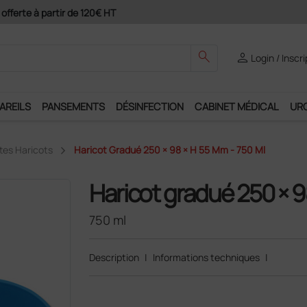
ement 4X avec Paypal
search
person
Login / Inscr
AREILS
PANSEMENTS
DÉSINFECTION
CABINET MÉDICAL
UR
tes Haricots
Haricot Gradué 250 × 98 × H 55 Mm - 750 Ml
Haricot gradué 250 × 
750 ml
Description
|
Informations techniques
|