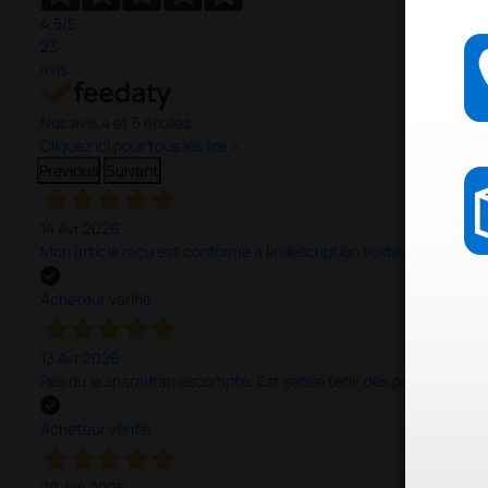
4,5
/5
23
avis
Nos avis 4 et 5 étoiles.
Cliquez ici pour tous les lire >
Previous
Suivant
14 Avr 2026
Mon article reçu est conforme à la description texte, image et vi
Acheteur vérifié
13 Avr 2026
Pas du le sparadrap escompté. Est sensé tenir des pansements épai
Acheteur vérifié
20 Jan 2026