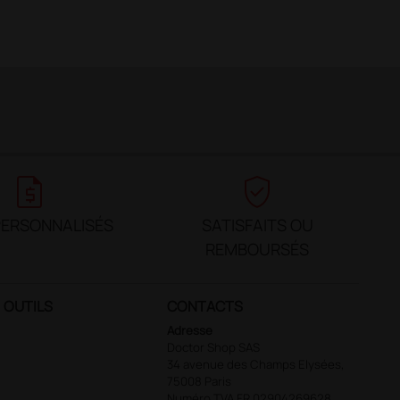
request_quote
verified_user
PERSONNALISÉS
SATISFAITS OU
REMBOURSÉS
OUTILS
CONTACTS
Adresse
Doctor Shop SAS
34 avenue des Champs Elysées,
75008 Paris
Numéro TVA FR 02904269628