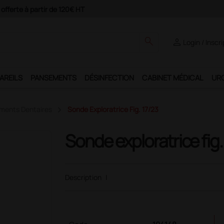
Paiement 4X avec Paypa
search
person
Login / Inscr
AREILS
PANSEMENTS
DÉSINFECTION
CABINET MÉDICAL
UR
uments Dentaires
Sonde Exploratrice Fig. 17/23
Sonde exploratrice fig.
Description
|