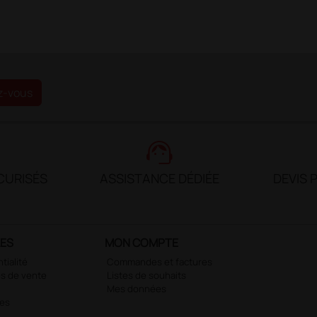
z-vous
support_agent
CURISÉS
ASSISTANCE DÉDIÉE
DEVIS 
LES
MON COMPTE
tialité
Commandes et factures
s de vente
Listes de souhaits
Mes données
ies