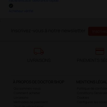
Facile efficace. délivrance rapide.
Acheteur vérifié
;
Inscrivez-vous à notre newsletter
Inscrive
local_shipping
credit_card
LIVRAISONS
PAIEMENTS SÉ
À PROPOS DE DOCTOR SHOP
MENTIONS LÉGA
Qui sommes-nous
Politique de confiden
Comment acheter
Conditions Générale
Livraisons
Cookies
Méthodes de paiement
Configurer les cook
Droit de rétractation