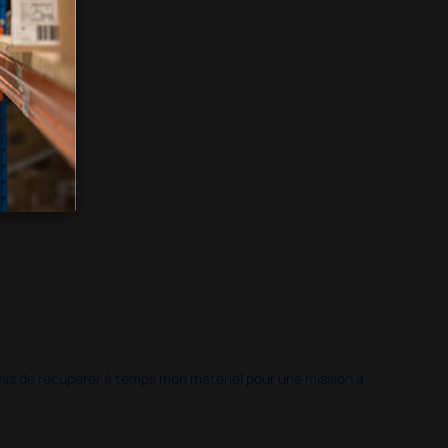
 permis de récupérer à temps mon matériel pour une mission à