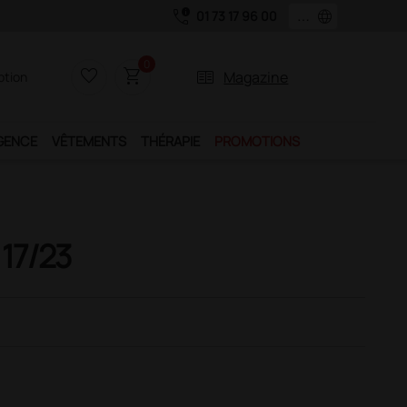
call_quality
language
01 73 17 96 00
l
0
favorite_border
shopping_cart
two_pager
Magazine
iption
GENCE
VÊTEMENTS
THÉRAPIE
PROMOTIONS
 17/23