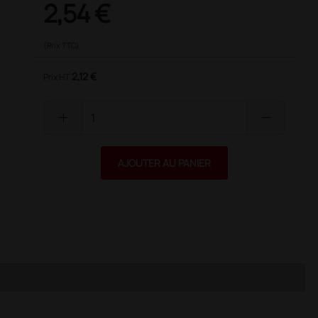
2,54 €
(Prix TTC)
2,12 €
Prix HT
add
remove
AJOUTER AU PANIER