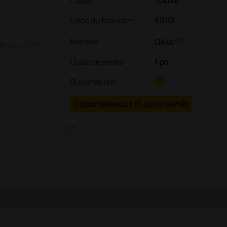
Code:
104148
Code du fabricant
60101
link
Marque:
GIMA
Unité de vente
:
1 pc.
Disponibilité:
Disponible sous 15 jours ouvrés
heart_plus