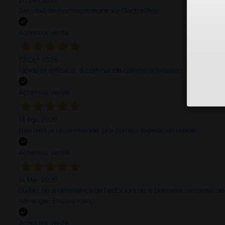
Satisfait de mon expérience sur Doctorshop
Acheteur vérifié
23 Oct 2025
rapide et efficace, la commande comme la livraison.
Acheteur vérifié
13 Agu 2025
tres bien je recommande. prix correct expédition rapide.
Acheteur vérifié
14 Mar 2025
Du fait de la défaillance de FedEx lors de la première tentative de
l'étranger. Encore merçi.
Acheteur vérifié