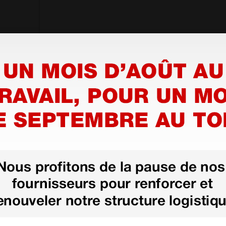
1 pc.
us besoin
nant votre
té ce produit.