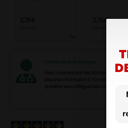
2,75 €
2,75 €
(Prix TTC)
(Prix TTC)
1 pc.
Demandez à un collègue
Avez-vous encore des doutes ? Avez-vo
d'autres informations ? Envoyez mainte
question aux collègues qui ont déjà ache