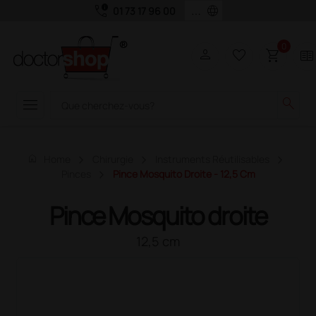
call_quality
language
01 73 17 96 00
0
person
favorite_border
shopping_cart
two_pager
menu
search
home
Home
Chirurgie
Instruments Réutilisables
Pinces
Pince Mosquito Droite - 12,5 Cm
Pince Mosquito droite
12,5 cm