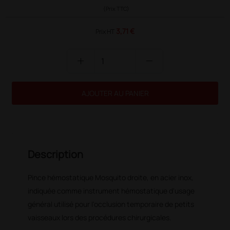
(Prix TTC)
3,71 €
Prix HT
add
remove
AJOUTER AU PANIER
Description
Pince hémostatique Mosquito droite, en acier inox,
indiquée comme instrument hémostatique d'usage
général utilisé pour l'occlusion temporaire de petits
vaisseaux lors des procédures chirurgicales.