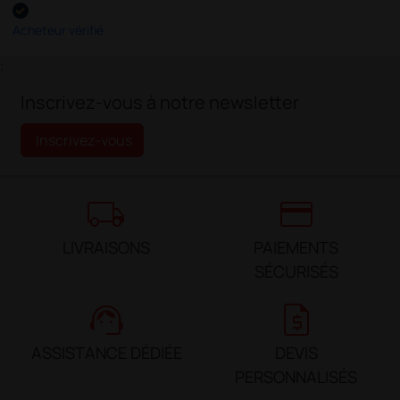
Acheteur vérifié
;
Inscrivez-vous à notre newsletter
Inscrivez-vous
local_shipping
credit_card
LIVRAISONS
PAIEMENTS
SÉCURISÉS
support_agent
request_quote
ASSISTANCE DÉDIÉE
DEVIS
PERSONNALISÉS