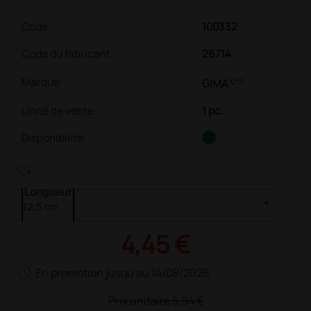
Code:
100332
Code du fabricant
26714
link
Marque:
GIMA
Unité de vente
:
1 pc.
Disponibilité:
heart_plus
Longueur
4,45 €
schedule
En promotion jusqu'au 14/08/2026
Prix unitaire
5,94 €