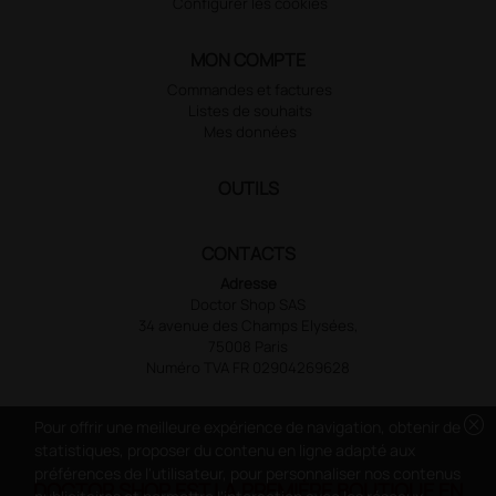
Configurer les cookies
MON COMPTE
Commandes et factures
Listes de souhaits
Mes données
OUTILS
CONTACTS
Adresse
Doctor Shop SAS
34 avenue des Champs Elysées,
75008 Paris
Numéro TVA FR 02904269628
cancel
Pour offrir une meilleure expérience de navigation, obtenir de
statistiques, proposer du contenu en ligne adapté aux
préférences de l'utilisateur, pour personnaliser nos contenus
DOCTOR SHOP EST LA PREMIÈRE BOUTIQUE EN