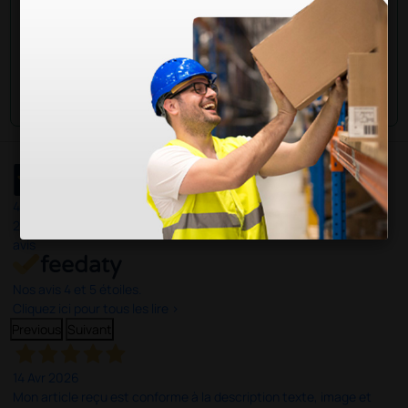
Envoyez votre question
4,5
/5
23
avis
Nos avis 4 et 5 étoiles.
Cliquez ici pour tous les lire >
Previous
Suivant
14 Avr 2026
Mon article reçu est conforme à la description texte, image et