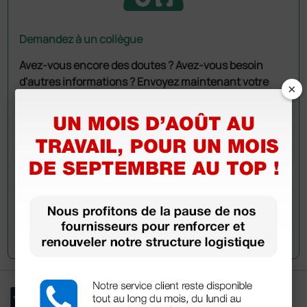
Demandez à un collègue
Avez-vous encore des doutes ? Avez-vous besoin
d'autres informations ? Envoyez maintenant votre
×
question aux collègues qui ont déjà acheté ce
produit.
Envoyez votre question