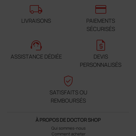
local_shipping
credit_card
LIVRAISONS
PAIEMENTS
SÉCURISÉS
support_agent
request_quote
ASSISTANCE DÉDIÉE
DEVIS
PERSONNALISÉS
verified_user
SATISFAITS OU
REMBOURSÉS
À PROPOS DE DOCTOR SHOP
Qui sommes-nous
Comment acheter