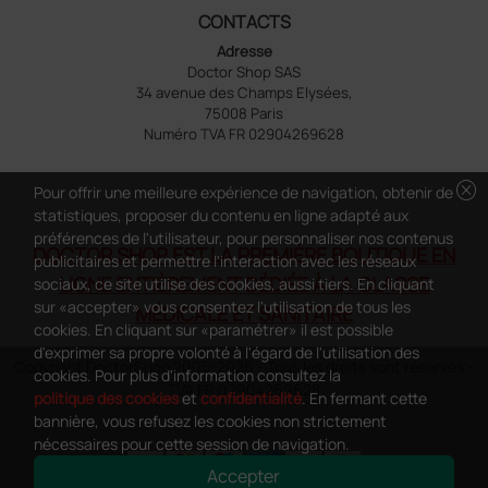
CONTACTS
Adresse
Doctor Shop SAS
34 avenue des Champs Elysées,
75008 Paris
Numéro TVA FR 02904269628
cancel
Pour offrir une meilleure expérience de navigation, obtenir de
statistiques, proposer du contenu en ligne adapté aux
préférences de l'utilisateur, pour personnaliser nos contenus
DOCTOR SHOP EST LA PREMIÈRE BOUTIQUE EN
publicitaires et permettre l'interaction avec les réseaux
LIGNE ENTIÈREMENT DÉDIÉE À LA CLASSE
sociaux, ce site utilise des cookies, aussi tiers. En cliquant
sur «accepter» vous consentez l'utilisation de tous les
MÉDICALE ET SANITAIRE
cookies. En cliquant sur «paramétrer» il est possible
d'exprimer sa propre volonté à l'égard de l'utilisation des
Copyright DoctorShop 2005-2026 - Tous les droits sont réservés -
cookies. Pour plus d'information consultez la
TVA FR 02904269628
politique des cookies
et
confidentialité
. En fermant cette
bannière, vous refusez les cookies non strictement
nécessaires pour cette session de navigation.
Accepter