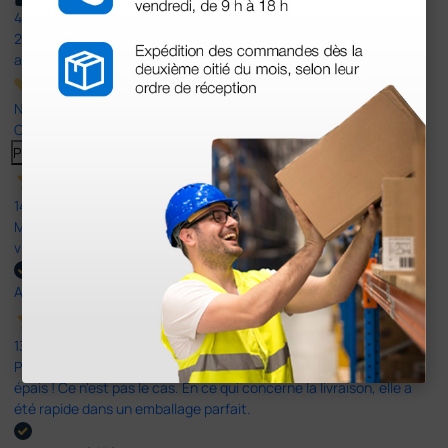
4,5
/5
23
avis
Nos avis 4 et 5 étoiles.
Cliquez ici pour tous les lire >
Previous
Suivant
14 Avr 2026
Mon article reçu est conforme à la description texte, image et
vidéo proposée par le site.
Acheteur vérifié
13 Avr 2026
Pas du le sparadrap escompté. Est sensé tenir des pansements
épais ! Ce n'est pas le cas. En ce qui concerne la livraison, elle a
été rapide dans un emballage parfait.