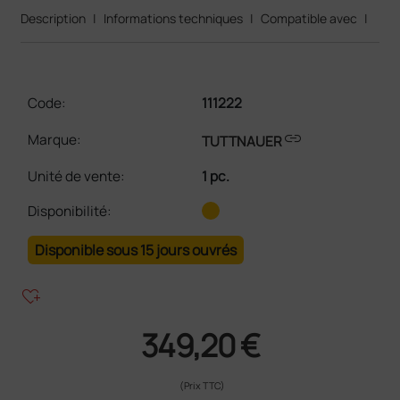
Description
|
Informations techniques
|
Compatible avec
|
Code:
111222
link
Marque:
TUTTNAUER
Unité de vente
:
1 pc.
Disponibilité:
Disponible sous 15 jours ouvrés
heart_plus
349,20 €
(Prix TTC)