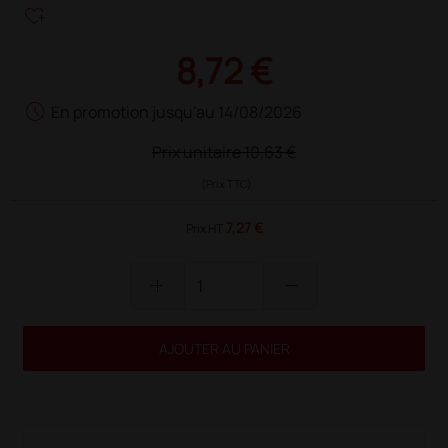
heart_plus
8,72 €
schedule
En promotion jusqu'au 14/08/2026
Prix unitaire
10,63 €
(Prix TTC)
7,27 €
Prix HT
add
remove
AJOUTER AU PANIER