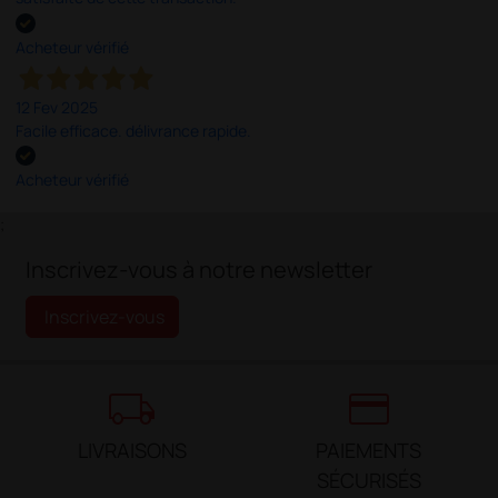
Acheteur vérifié
12 Fev 2025
Facile efficace. délivrance rapide.
Acheteur vérifié
;
Inscrivez-vous à notre newsletter
Inscrivez-vous
local_shipping
credit_card
LIVRAISONS
PAIEMENTS
SÉCURISÉS