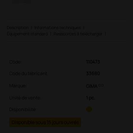
Description
|
Informations techniques
|
Équipement standard
|
Ressources à télécharger
|
Code:
110473
Code du fabricant
33680
link
Marque:
GIMA
Unité de vente
:
1 pc.
Disponibilité:
Disponible sous 15 jours ouvrés