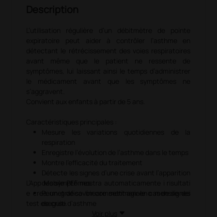
Description
L’utilisation régulière d’un débitmètre de pointe
expiratoire peut aider à contrôler l’asthme en
détectant le rétrécissement des voies respiratoires
avant même que le patient ne ressente de
symptômes, lui laissant ainsi le temps d’administrer
le médicament avant que les symptômes ne
s’aggravent.
Convient aux enfants à partir de 5 ans.
Caractéristiques principales :
Mesure les variations quotidiennes de la
respiration
Enregistre l’évolution de l’asthme dans le temps
Montre l’efficacité du traitement
Détecte les signes d’une crise avant l’apparition
L’App Mobile PEF mostra automaticamente i risultati
des symptômes
e crea un grafico lineare settimanale o mensile dei
Permet de savoir comment agir en cas de signes
test eseguiti.
de crise d’asthme
Détermine quand il est nécessaire de contacter
Voir plus