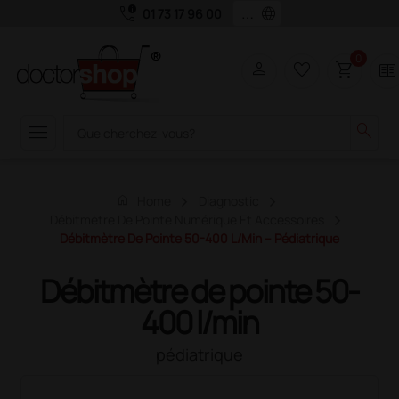
call_quality
language
01 73 17 96 00
0
person
favorite_border
shopping_cart
two_pager
menu
search
home
Home
Diagnostic
Débitmètre De Pointe Numérique Et Accessoires
Débitmètre De Pointe 50-400 L/min – Pédiatrique
Débitmètre de pointe 50-
400 l/min
pédiatrique