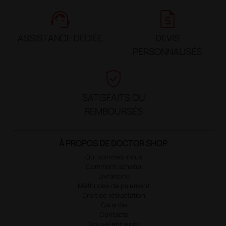
support_agent
request_quote
ASSISTANCE DÉDIÉE
DEVIS
PERSONNALISÉS
verified_user
SATISFAITS OU
REMBOURSÉS
À PROPOS DE DOCTOR SHOP
Qui sommes-nous
Comment acheter
Livraisons
Méthodes de paiement
Droit de rétractation
Garantie
Contacts
Nouvel entrepôt