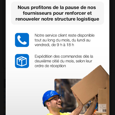
d'autres informations ? Envoyez maintenant votre
question aux collègues qui ont déjà acheté ce
produit.
Envoyez votre question
4,5
/5
23
avis
Nos avis 4 et 5 étoiles.