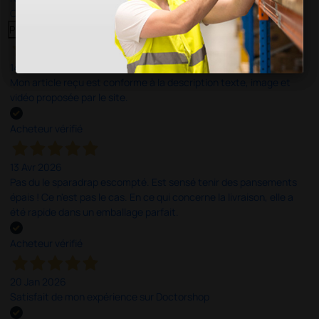
Cliquez ici pour tous les lire >
Previous
Suivant
14 Avr 2026
Mon article reçu est conforme à la description texte, image et
vidéo proposée par le site.
Acheteur vérifié
13 Avr 2026
Pas du le sparadrap escompté. Est sensé tenir des pansements
épais ! Ce n'est pas le cas. En ce qui concerne la livraison, elle a
été rapide dans un emballage parfait.
Acheteur vérifié
20 Jan 2026
Satisfait de mon expérience sur Doctorshop