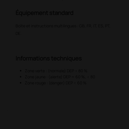
un médecin ou les services d’urgence
Équipement standard
Le débitmètre de pointe Gima peut être utilisé avec
l’application “Mobile PEF”.
Boîte et instructions multilingues : GB, FR, IT, ES, PT,
L’application Mobile PEF affiche automatiquement les
DE.
résultats et crée un graphique linéaire hebdomadaire
ou mensuel des tests effectués.
Informations techniques
Zone verte : (normale) DEP > 80 %
Zone jaune : (alerte) DEP = 60 %, < 80
Zone rouge : (danger) DEP < 60 %