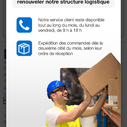
Envoyez votre question
4,5
/5
23
avis
Nos avis 4 et 5 étoiles.
Cliquez ici pour tous les lire >
Previous
Suivant
14 Avr 2026
Mon article reçu est conforme à la description texte, image et