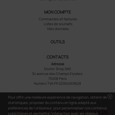
MON COMPTE
Commandes et factures
Listes de souhaits
Mes données
OUTILS
CONTACTS
Adresse
Doctor Shop SAS
34 avenue des Champs Elysées,
75008 Paris
Numéro TVA FR 02904269628
cancel
Pour offrir une meilleure expérience de navigation, obtenir de
statistiques, proposer du contenu en ligne adapté aux
préférences de l'utilisateur, pour personnaliser nos contenus
DOCTOR SHOP EST LA PREMIÈRE BOUTIQUE EN
publicitaires et permettre l'interaction avec les réseaux