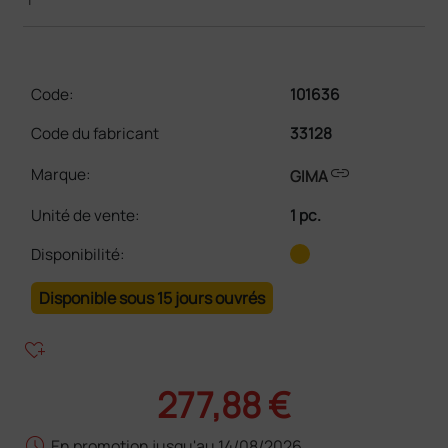
Code:
101636
Code du fabricant
33128
link
Marque:
GIMA
Unité de vente
:
1 pc.
Disponibilité:
Disponible sous 15 jours ouvrés
heart_plus
277,88 €
schedule
En promotion jusqu'au 14/08/2026