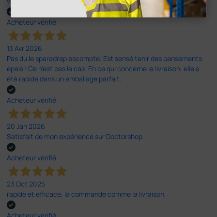
vidéo proposée par le site.
Acheteur vérifié
13 Avr 2026
Pas du le sparadrap escompté. Est sensé tenir des pansements
épais ! Ce n'est pas le cas. En ce qui concerne la livraison, elle a
été rapide dans un emballage parfait.
Acheteur vérifié
20 Jan 2026
Satisfait de mon expérience sur Doctorshop
Acheteur vérifié
23 Oct 2025
rapide et efficace, la commande comme la livraison.
Acheteur vérifié