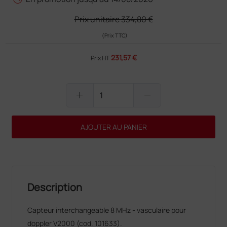
Prix unitaire
334,80 €
(Prix TTC)
231,57 €
Prix HT
add
remove
AJOUTER AU PANIER
Description
Capteur interchangeable 8 MHz - vasculaire pour
doppler V2000 (cod. 101633).