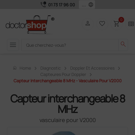
call_quality
language
01 73 17 96 00
0
person
favorite_border
shopping_cart
two_pager
menu
search
home
Home
Diagnostic
Doppler Et Accessoires
Capteures Pour Doppler
Capteur Interchangeable 8 MHz - Vasculaire Pour V2000
Capteur interchangeable 8
MHz
vasculaire pour V2000