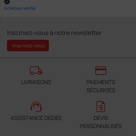
Acheteur vérifié
;
Inscrivez-vous à notre newsletter
Inscrivez-vous
local_shipping
credit_card
LIVRAISONS
PAIEMENTS
SÉCURISÉS
support_agent
request_quote
ASSISTANCE DÉDIÉE
DEVIS
PERSONNALISÉS