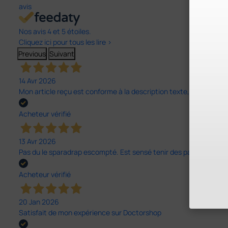
avis
Nos avis 4 et 5 étoiles.
Cliquez ici pour tous les lire >
Previous
Suivant
14 Avr 2026
Mon article reçu est conforme à la description texte, image et vi
Acheteur vérifié
13 Avr 2026
Pas du le sparadrap escompté. Est sensé tenir des pansements épai
Acheteur vérifié
20 Jan 2026
Satisfait de mon expérience sur Doctorshop