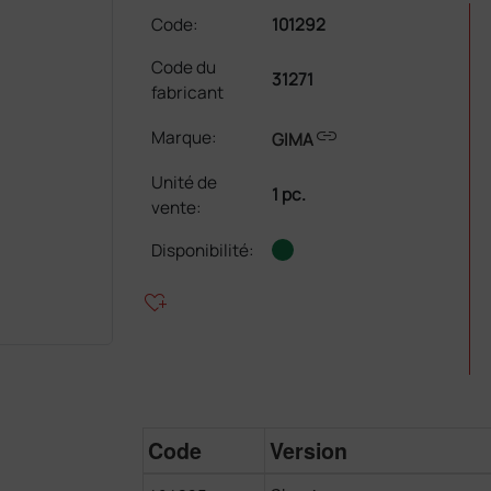
Code:
101292
Code du
31271
fabricant
link
Marque:
GIMA
Unité de
1 pc.
vente
:
Disponibilité:
heart_plus
Code
Version