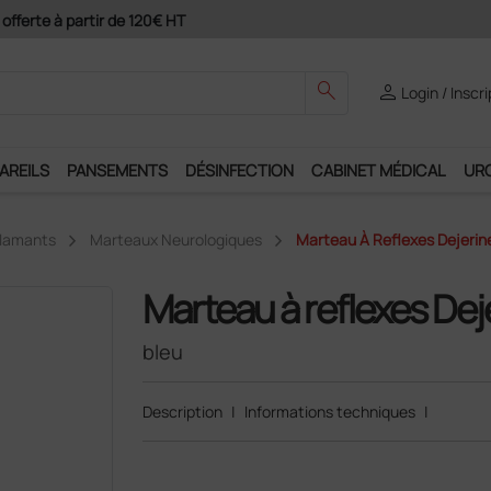
ement 4X avec Paypal
search
person
Login / Inscr
AREILS
PANSEMENTS
DÉSINFECTION
CABINET MÉDICAL
UR
ilamants
Marteaux Neurologiques
Marteau À Reflexes Dejerin
Marteau à reflexes De
bleu
Description
|
Informations techniques
|