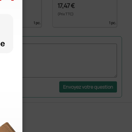
17,47 €
6,97 €
(Prix TTC)
1 pc.
1 pc.
Envoyez votre question