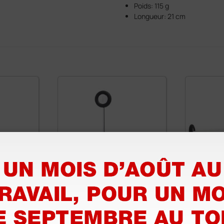
Poids: 115 g
Longueur: 21 cm
es Buck
Marteau à réflexes
Marteau 
Babinsky Ø 4,5 cm -
Queens 
argent