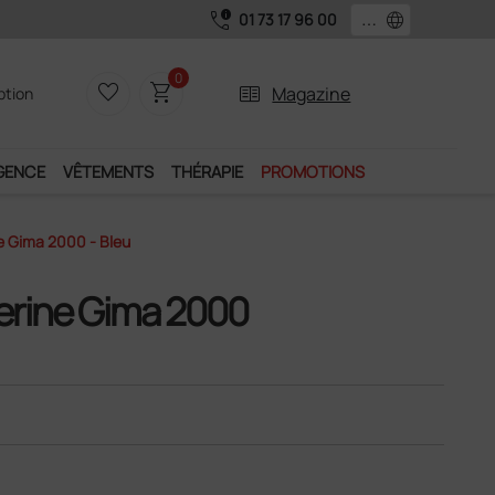
call_quality
language
01 73 17 96 00
0
favorite_border
shopping_cart
two_pager
Magazine
iption
GENCE
VÊTEMENTS
THÉRAPIE
PROMOTIONS
e Gima 2000 - Bleu
jerine Gima 2000