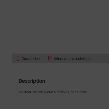
info
assignment
Description
Informations techniques
Description
Marteau neurologique à réflexes, sans latex.