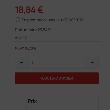
18,84 €
schedule
En promotion jusqu'au 07/08/2026
Prix unitaire
23,54 €
(Prix TTC)
15,70 €
Prix HT
add
remove
AJOUTER AU PANIER
Prix