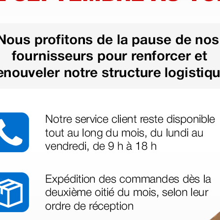
15,49 €
6,13 €
18,89 €
(Prix TTC)
(Prix TTC)
1 pc.
1 pc.
us besoin
nant votre
té ce produit.