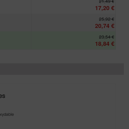
21,49 €
17,20 €
25,92 €
20,74 €
23,54 €
18,84 €
es
oxydable