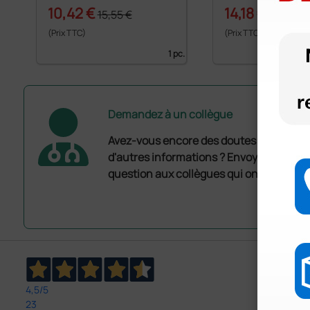
10,42 €
14,18 €
15,55 €
21,17 €
(Prix TTC)
(Prix TTC)
1 pc.
Demandez à un collègue
Avez-vous encore des doutes ? Avez-vo
d'autres informations ? Envoyez mainte
question aux collègues qui ont déjà ache
4,5
/5
23