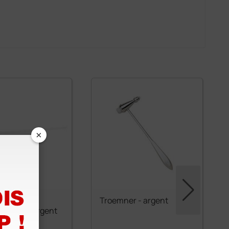
×
à réflexes
Troemner - argent
Ø 5 cm - argent