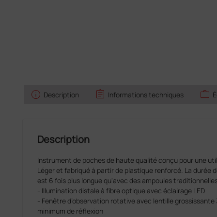
info
assignment
work
Description
Informations techniques
É
Description
Instrument de poches de haute qualité conçu pour une utili
Léger et fabriqué à partir de plastique renforcé. La durée d
est 6 fois plus longue qu'avec des ampoules traditionnelles
- Illumination distale à fibre optique avec éclairage LED
- Fenêtre d’observation rotative avec lentille grossissante
minimum de réflexion