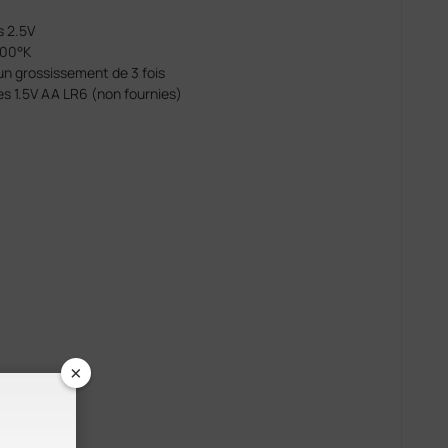
s 2.5V
300°K
un grossissement de 3 fois
nes 1.5V AA LR6 (non fournies)
×