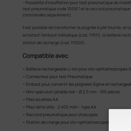
- Possibilité d’insufflation pour test pneumatique de mobi
test pneumatique code 105167 et le raccord pneumatique 
commandés séparément).
Il est possible de transformer la poignée à pile fournie, en
achetant l'embout métallique (cod. 111511), la batterie rech
station de recharge (cod. 111509).
Compatible avec
• Batterie rechargeable Li-Ion pour oto-ophtalmoscopes 
• Connecteur pour test Pneumatique
• Embout pour convertir les poignées Sigma en rechargea
• Mini-spéculum jetable noir - Ø 2,5 mm - 100 pièces
• Piles alcalines AA
• Piles Varta stilo - 2 400 mAh - type AA
• Raccord pneumatique pour otoscopes
• Station de charge pour oto-ophtalmoscopes Sigma