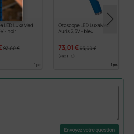
e LED LuxaMed
Otoscope LED LuxaMed
5V - noir
Auris 2,5V - bleu
€
73,01 €
93,60 €
93,60 €
(Prix TTC)
1 pc.
1 pc.
Envoyez votre question