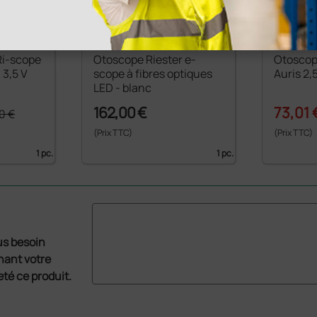
Ri-scope
Otoscope Riester e-
Otoscop
 3,5 V
scope à fibres optiques
Auris 2,
LED - blanc
162,00 €
73,01 
0 €
(Prix TTC)
(Prix TTC)
1 pc.
1 pc.
us besoin
nant votre
té ce produit.