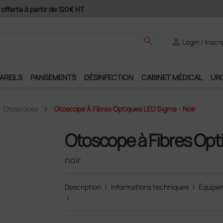
ement 4X avec Paypal
search
person
Login / Inscr
AREILS
PANSEMENTS
DÉSINFECTION
CABINET MÉDICAL
UR
Otoscopes
Otoscope À Fibres Optiques LED Sigma - Noir
Otoscope à Fibres Op
noir
Description
|
Informations techniques
|
Équipe
|