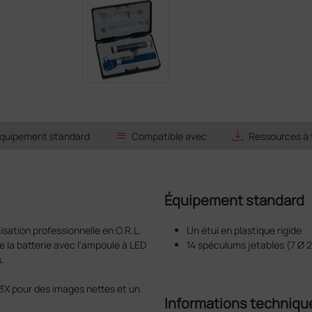
list
save_alt
quipement standard
Compatible avec
Ressources à 
Équipement standard
sation professionnelle en O.R.L.
Un étui en plastique rigide
e la batterie avec l'ampoule à LED
14 spéculums jetables (7 Ø 
.
 3X pour des images nettes et un
Informations techniqu