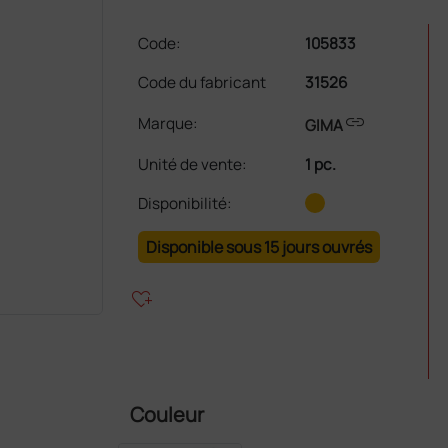
Code:
105833
Code du fabricant
31526
link
Marque:
GIMA
Unité de vente
:
1 pc.
Disponibilité:
Disponible sous 15 jours ouvrés
heart_plus
Couleur