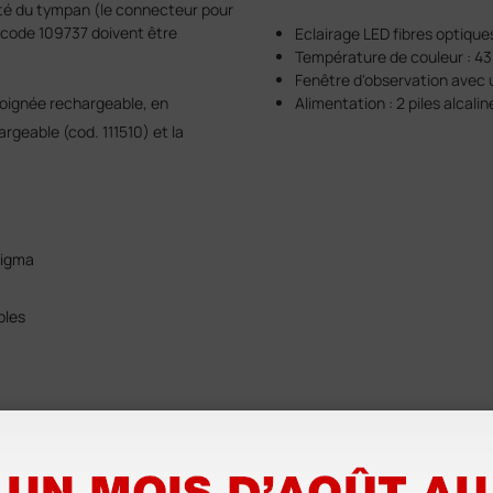
lité du tympan (le connecteur pour
code 109737 doivent être
Eclairage LED fibres optique
Température de couleur : 4
Fenêtre d'observation avec 
 poignée rechargeable, en
Alimentation : 2 piles alcali
argeable (cod. 111510) et la
Sigma
bles