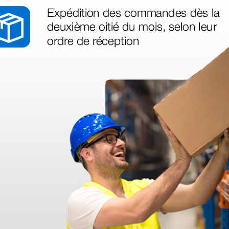
A
Embout pour convertir
Batterie
les poignées Sigma en
Ion pour
rechargeables
ophtalm
5,58 €
41,04 
(Prix TTC)
(Prix TTC)
1 blister
1 pc.