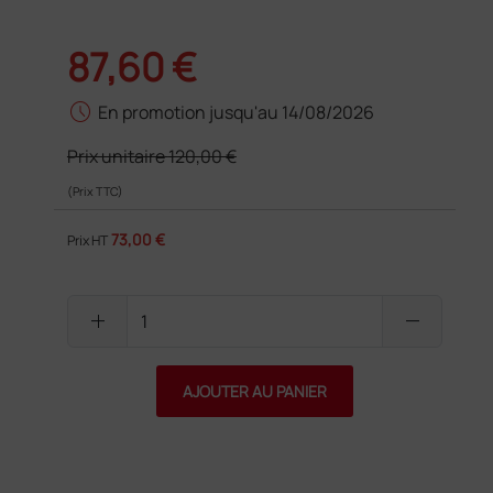
87,60 €
schedule
En promotion jusqu'au 14/08/2026
Prix unitaire
120,00 €
(Prix TTC)
73,00 €
Prix HT
add
remove
AJOUTER AU PANIER