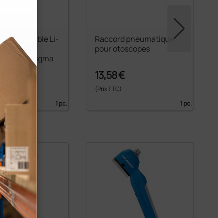
 rechargeable Li-
Raccord pneumatique
 oto-
pour otoscopes
oscopes Sigma
€
13,58 €
(Prix TTC)
1 pc.
1 pc.