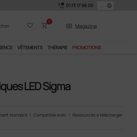
call_quality
language
01 73 17 96 00
0
favorite_border
shopping_cart
two_pager
Magazine
iption
GENCE
VÊTEMENTS
THÉRAPIE
PROMOTIONS
tiques LED Sigma
ment standard
|
Compatible avec
|
Ressources à télécharger