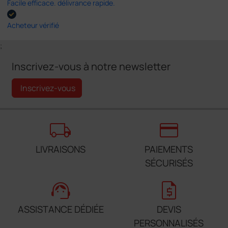
Facile efficace. délivrance rapide.
Acheteur vérifié
;
Inscrivez-vous à notre newsletter
Inscrivez-vous
local_shipping
credit_card
LIVRAISONS
PAIEMENTS
SÉCURISÉS
support_agent
request_quote
ASSISTANCE DÉDIÉE
DEVIS
PERSONNALISÉS