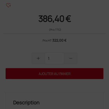
heart_plus
386,40 €
(Prix TTC)
322,00 €
Prix HT
add
remove
AJOUTER AU PANIER
Description