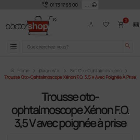
call_quality
language
01 73 17 96 00
0
person
favorite_border
shopping_cart
two_pager
menu
search
home
Home
Diagnostic
Set Oto-Ophtalmoscopes
Trousse Oto-Ophtalmoscope Xénon F.O. 3,5 V Avec Poignée À Prise
Trousse oto-
ophtalmoscope Xénon F.O.
3,5 V avec poignée à prise