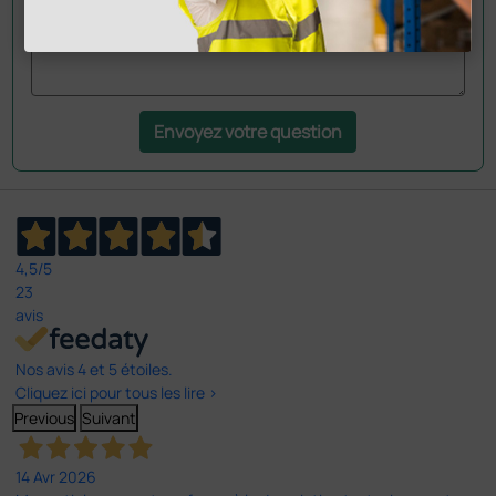
Envoyez votre question
4,5
/5
23
avis
Nos avis 4 et 5 étoiles.
Cliquez ici pour tous les lire >
Previous
Suivant
14 Avr 2026