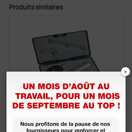
Produits similaires
×
Ophtalmoscope Visio 2000 F.O. Xenon halogène
- 3,5 V