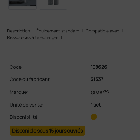
Description
|
Équipement standard
|
Compatible avec
|
Ressources à télécharger
|
Code:
108626
Code du fabricant
31537
link
Marque:
GIMA
Unité de vente
:
1 set
Disponibilité:
Disponible sous 15 jours ouvrés