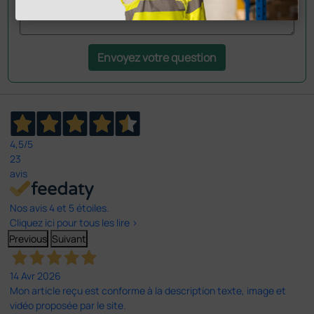
Envoyez votre question
4,5
/5
23
avis
Nos avis 4 et 5 étoiles.
Cliquez ici pour tous les lire >
Previous
Suivant
14 Avr 2026
Mon article reçu est conforme à la description texte, image et
vidéo proposée par le site.