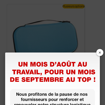
Plusieurs options
×
Étui classic pour stéthoscope - turquoise
11,16 €
13,13 €
(Prix TTC)