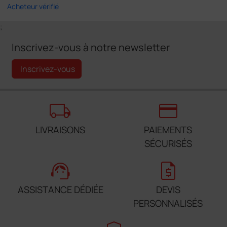
Acheteur vérifié
;
Inscrivez-vous à notre newsletter
Inscrivez-vous
local_shipping
credit_card
LIVRAISONS
PAIEMENTS
SÉCURISÉS
support_agent
request_quote
ASSISTANCE DÉDIÉE
DEVIS
PERSONNALISÉS