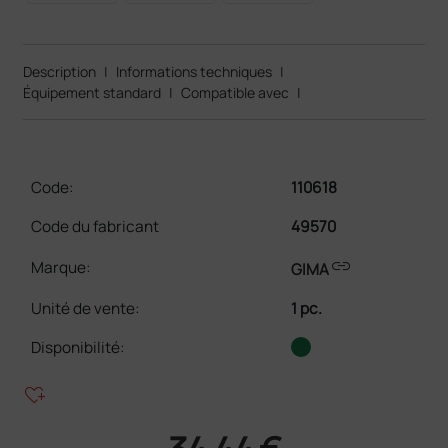
Description
|
Informations techniques
|
Équipement standard
|
Compatible avec
|
Code:
110618
Code du fabricant
49570
link
Marque:
GIMA
Unité de vente
:
1 pc.
Disponibilité:
heart_plus