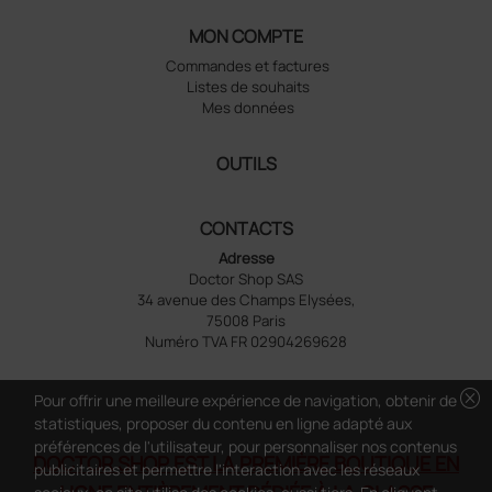
MON COMPTE
Commandes et factures
Listes de souhaits
Mes données
OUTILS
CONTACTS
Adresse
Doctor Shop SAS
34 avenue des Champs Elysées,
75008 Paris
Numéro TVA FR 02904269628
cancel
Pour offrir une meilleure expérience de navigation, obtenir de
statistiques, proposer du contenu en ligne adapté aux
préférences de l'utilisateur, pour personnaliser nos contenus
DOCTOR SHOP EST LA PREMIÈRE BOUTIQUE EN
publicitaires et permettre l'interaction avec les réseaux