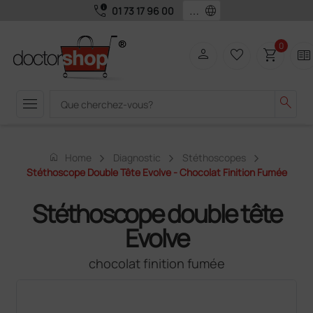
call_quality
language
01 73 17 96 00
0
person
favorite_border
shopping_cart
two_pager
menu
search
home
Home
Diagnostic
Stéthoscopes
Stéthoscope Double Tête Evolve - Chocolat Finition Fumée
Stéthoscope double tête
Evolve
chocolat finition fumée