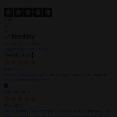
4,5
/5
23
avis
Nos avis 4 et 5 étoiles.
Cliquez ici pour tous les lire >
Previous
Suivant
14 Avr 2026
Mon article reçu est conforme à la description texte, image et
vidéo proposée par le site.
Acheteur vérifié
13 Avr 2026
Pas du le sparadrap escompté. Est sensé tenir des pansements
épais ! Ce n'est pas le cas. En ce qui concerne la livraison, elle a