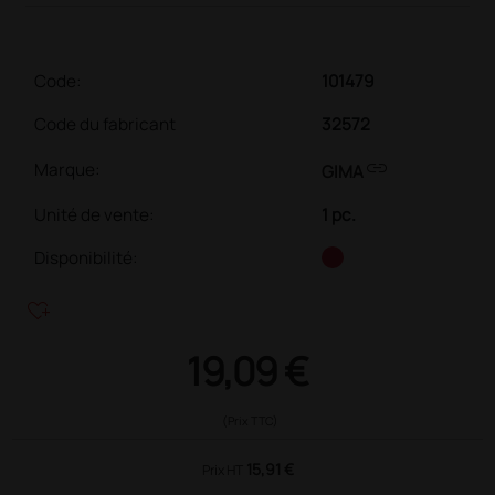
Code:
101479
Code du fabricant
32572
link
Marque:
GIMA
Unité de vente
:
1 pc.
Disponibilité:
heart_plus
19,09 €
(Prix TTC)
15,91 €
Prix HT