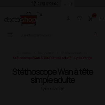
call_quality
language
01 73 17 96 00
0
person
favorite_border
shopping_cart
two_pager
menu
search
home
Home
Diagnostic
Stéthoscopes
Stéthoscope Wan À Tête Simple Adulte - Lyre Orange
Stéthoscope Wan à tête
simple adulte
Lyre orange