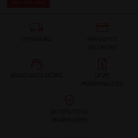
Inscrivez-vous
local_shipping
credit_card
LIVRAISONS
PAIEMENTS
SÉCURISÉS
support_agent
request_quote
ASSISTANCE DÉDIÉE
DEVIS
PERSONNALISÉS
verified_user
SATISFAITS OU
REMBOURSÉS