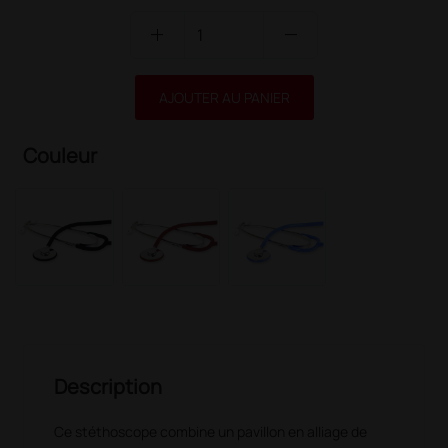
add
remove
AJOUTER AU PANIER
Couleur
Description
Ce stéthoscope combine un pavillon en alliage de