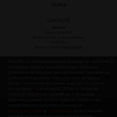
OUTILS
CONTACTS
Adresse
Doctor Shop SAS
34 avenue des Champs Elysées,
75008 Paris
Numéro TVA FR 02904269628
cancel
Pour offrir une meilleure expérience de navigation, obtenir de
statistiques, proposer du contenu en ligne adapté aux
préférences de l'utilisateur, pour personnaliser nos contenus
DOCTOR SHOP EST LA PREMIÈRE BOUTIQUE EN
publicitaires et permettre l'interaction avec les réseaux
LIGNE ENTIÈREMENT DÉDIÉE À LA CLASSE
sociaux, ce site utilise des cookies, aussi tiers. En cliquant
sur «accepter» vous consentez l'utilisation de tous les
MÉDICALE ET SANITAIRE
cookies. En cliquant sur «paramétrer» il est possible
d'exprimer sa propre volonté à l'égard de l'utilisation des
Copyright DoctorShop 2005-2026 - Tous les droits sont réservés -
cookies. Pour plus d'information consultez la
TVA FR 02904269628
politique des cookies
et
confidentialité
. En fermant cette
bannière, vous refusez les cookies non strictement