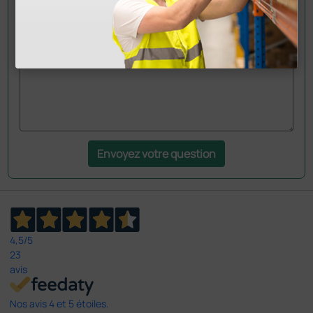
question aux collègues qui ont déjà acheté ce
produit.
Envoyez votre question
4,5
/5
23
avis
Nos avis 4 et 5 étoiles.