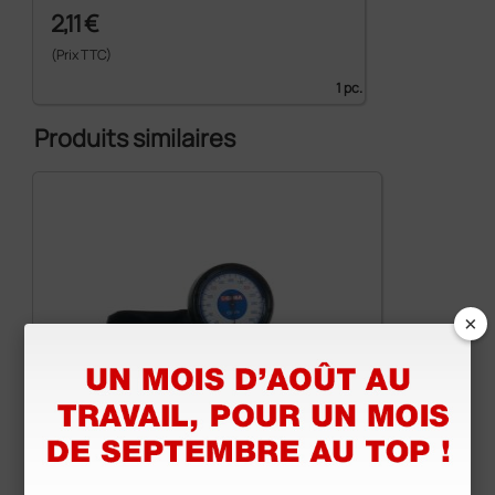
2,11 €
(Prix TTC)
1 pc.
Produits similaires
×