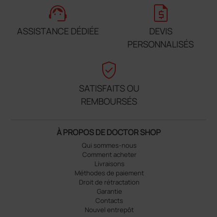
support_agent
request_quote
ASSISTANCE DÉDIÉE
DEVIS
PERSONNALISÉS
verified_user
SATISFAITS OU
REMBOURSÉS
À PROPOS DE DOCTOR SHOP
Qui sommes-nous
Comment acheter
Livraisons
Méthodes de paiement
Droit de rétractation
Garantie
Contacts
Nouvel entrepôt