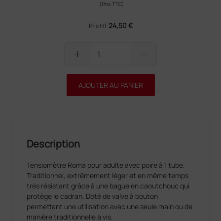
(Prix TTC)
24,50 €
Prix HT
add
remove
AJOUTER AU PANIER
Description
Tensiomètre Roma pour adulte avec poire à 1 tube.
Traditionnel, extrêmement léger et en même temps
très résistant grâce à une bague en caoutchouc qui
protège le cadran. Doté de valve à bouton
permettant une utilisation avec une seule main ou de
manière traditionnelle à vis.