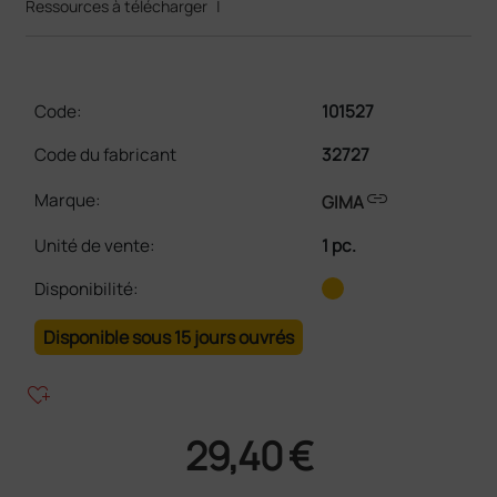
Ressources à télécharger
|
Code:
101527
Code du fabricant
32727
link
Marque:
GIMA
Unité de vente
:
1 pc.
Disponibilité:
Disponible sous 15 jours ouvrés
heart_plus
29,40 €