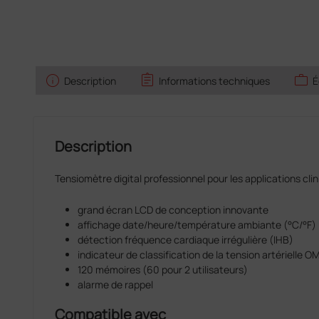
info
assignment
work
Description
Informations techniques
É
Description
Tensiomètre digital professionnel pour les applications cli
grand écran LCD de conception innovante
affichage date/heure/température ambiante (°C/°F)
détection fréquence cardiaque irrégulière (IHB)
indicateur de classification de la tension artérielle O
120 mémoires (60 pour 2 utilisateurs)
alarme de rappel
Compatible avec