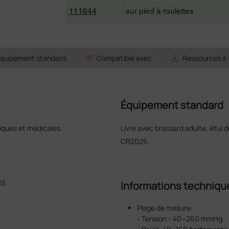
111644
sur pied à roulettes
list
save_alt
quipement standard
Compatible avec
Ressources à 
Équipement standard
niques et médicales.
Livré avec brassard adulte, étui d
CR2025.
MS
Informations techniqu
Plage de mesure:
- Tension - 40~260 mmHg