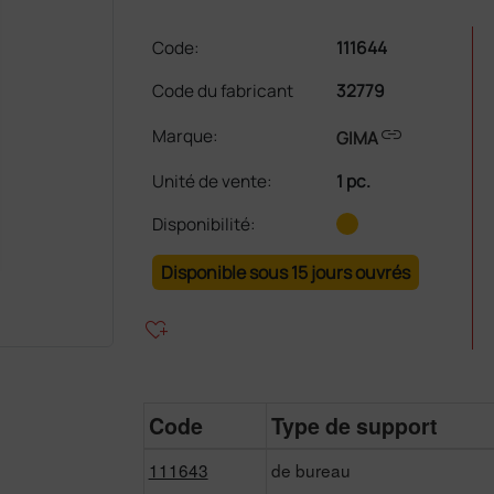
Code:
111644
Code du fabricant
32779
link
Marque:
GIMA
Unité de vente
:
1 pc.
Disponibilité:
Disponible sous 15 jours ouvrés
heart_plus
Code
Type de support
111643
de bureau