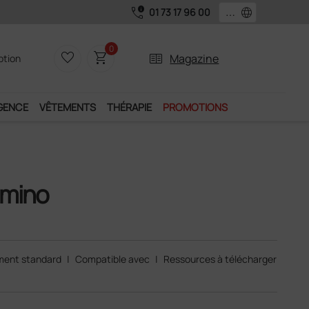
call_quality
language
01 73 17 96 00
0
favorite_border
shopping_cart
two_pager
Magazine
iption
GENCE
VÊTEMENTS
THÉRAPIE
PROMOTIONS
omino
ment standard
|
Compatible avec
|
Ressources à télécharger