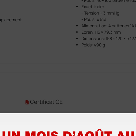
- Pouls: 40~160 battements
Exactitude:
- Tension ± 3 mmHg
- Pouls: ± 5%
emplacement
Alimentation: 4 batteries "A
Écran: 115 × 79,3 mm
Dimensions: 158 × 120 × h 1
Poids: 490 g
Certificat CE