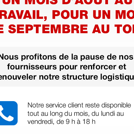
- noire
Brassard pour
ales)
tensiomètre
électronique Domino -
de remplacement
6,96 €
(Prix TTC)
1 pc.
1 pc.