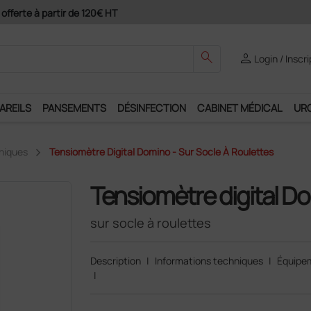
ement 4X avec Paypal
search
person
Login / Inscr
AREILS
PANSEMENTS
DÉSINFECTION
CABINET MÉDICAL
UR
niques
Tensiomètre Digital Domino - Sur Socle À Roulettes
Tensiomètre digital D
sur socle à roulettes
Description
|
Informations techniques
|
Équipe
|