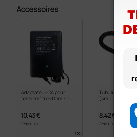
Accessoires
Adaptateur CA pour
Tubulure spirale 
tensiomètres Domino
(3m = 42-45 spir
10,43 €
8,42 €
(Prix TTC)
(Prix TTC)
1 pc.