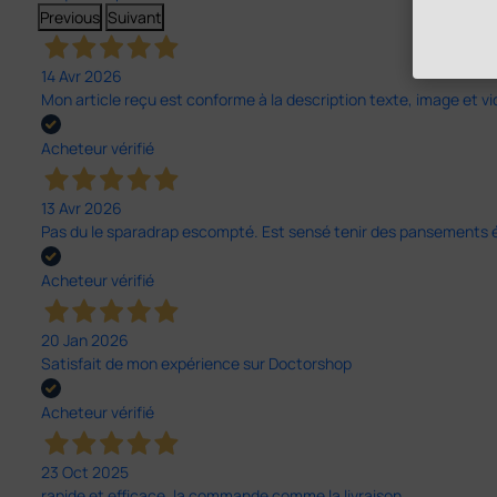
Previous
Suivant
14 Avr 2026
Mon article reçu est conforme à la description texte, image et vi
Acheteur vérifié
13 Avr 2026
Pas du le sparadrap escompté. Est sensé tenir des pansements épai
Acheteur vérifié
20 Jan 2026
Satisfait de mon expérience sur Doctorshop
Acheteur vérifié
23 Oct 2025
rapide et efficace, la commande comme la livraison.