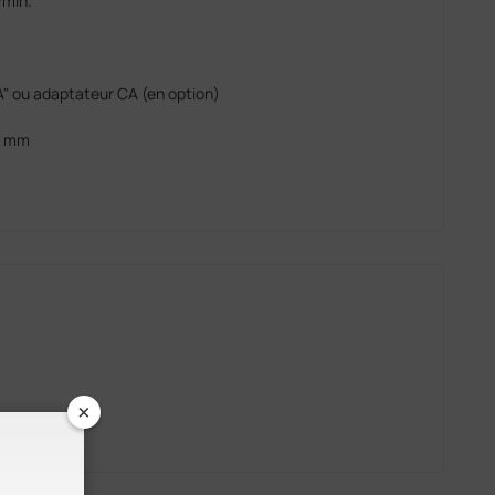
/min.
A" ou adaptateur CA (en option)
27 mm
×