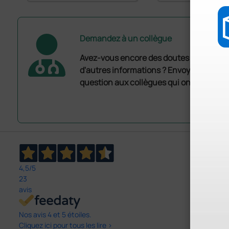
Demandez à un collègue
Avez-vous encore des doutes ? Avez-vo
d'autres informations ? Envoyez mainte
question aux collègues qui ont déjà ache
4,5
/5
23
avis
Nos avis 4 et 5 étoiles.
Cliquez ici pour tous les lire >