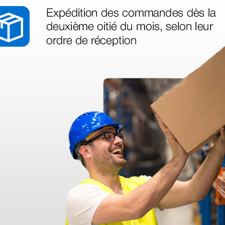
us besoin
nant votre
té ce produit.