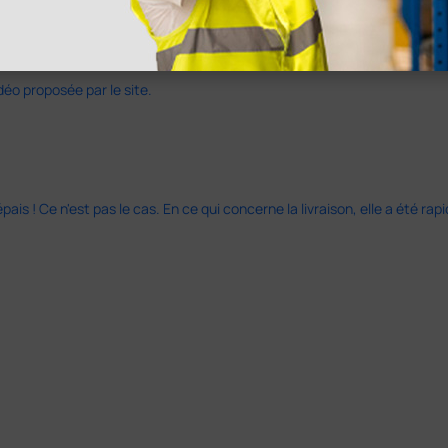
déo proposée par le site.
s ! Ce n'est pas le cas. En ce qui concerne la livraison, elle a été rap