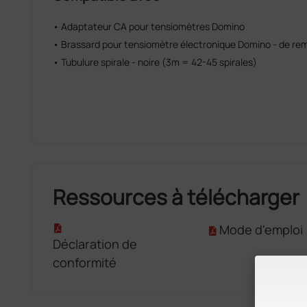
• Adaptateur CA pour tensiomètres Domino
• Brassard pour tensiomètre électronique Domino - de r
• Tubulure spirale - noire (3m = 42-45 spirales)
Ressources à télécharger
Mode d'emploi
Déclaration de
conformité