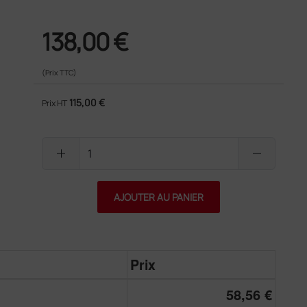
138,00 €
(Prix TTC)
115,00 €
Prix HT
add
remove
AJOUTER AU PANIER
Prix
58,56 €