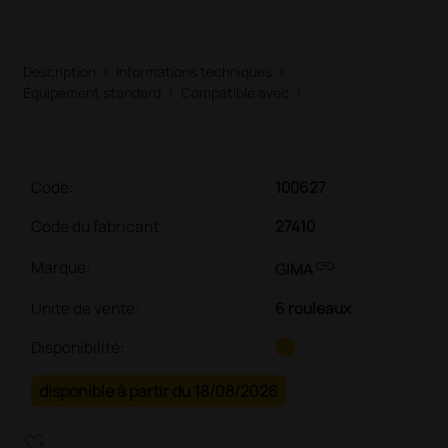
Description
|
Informations techniques
|
Équipement standard
|
Compatible avec
|
Code:
100627
Code du fabricant
27410
link
Marque:
GIMA
Unité de vente
:
6 rouleaux
Disponibilité:
disponible à partir du 18/08/2026
heart_plus