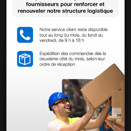
32,76 €
39,00 €
(Prix TTC)
6 rouleaux
Demandez à un collègue
Avez-vous encore des doutes ? Avez-vous besoin
d'autres informations ? Envoyez maintenant votre
question aux collègues qui ont déjà acheté ce
produit.