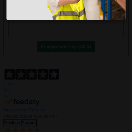
Envoyez votre question
4,5
/5
23
avis
Nos avis 4 et 5 étoiles.
Cliquez ici pour tous les lire >
Previous
Suivant