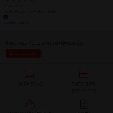
12 Fev 2025
Facile efficace. délivrance rapide.
Acheteur vérifié
;
Inscrivez-vous à notre newsletter
Inscrivez-vous
local_shipping
credit_card
LIVRAISONS
PAIEMENTS
SÉCURISÉS
support_agent
request_quote