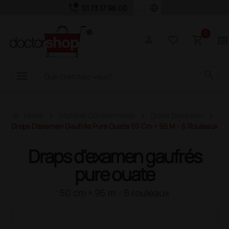
call_quality
language
01 73 17 96 00
0
person
favorite_border
shopping_cart
two_pager
menu
search
home
Home
Matériel Consommable
Draps D'examen
Draps D'examen Gaufrés Pure Ouate 50 Cm × 95 M - 6 Rouleaux
Draps d'examen gaufrés
pure ouate
50 cm × 95 m - 6 rouleaux