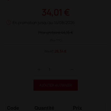
34,01 €
schedule
En promotion jusqu'au 14/08/2026
Prix unitaire
44,16 €
(Prix TTC)
28,34 €
Prix HT
add
remove
AJOUTER AU PANIER
Code
Quantité
Prix