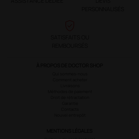
ASSISTANCE DÉDIÉE
DEVIS
PERSONNALISÉS
verified_user
SATISFAITS OU
REMBOURSÉS
À PROPOS DE DOCTOR SHOP
Qui sommes-nous
Comment acheter
Livraisons
Méthodes de paiement
Droit de rétractation
Garantie
Contacts
Nouvel entrepôt
MENTIONS LÉGALES