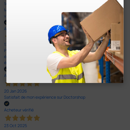
14 Avr 2026
Mon article reçu est conforme à la description texte, image et
vidéo proposée par le site.
Acheteur vérifié
13 Avr 2026
Pas du le sparadrap escompté. Est sensé tenir des pansements
épais ! Ce n'est pas le cas. En ce qui concerne la livraison, elle a
été rapide dans un emballage parfait.
Acheteur vérifié
20 Jan 2026
Satisfait de mon expérience sur Doctorshop
Acheteur vérifié
23 Oct 2025