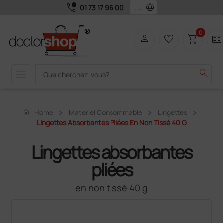
call_quality
language
01 73 17 96 00
0
person
favorite_border
shopping_cart
two_pager
menu
search
home
Home
Matériel Consommable
Lingettes
Lingettes Absorbantes Pliées En Non Tissé 40 G
Lingettes absorbantes
pliées
en non tissé 40 g