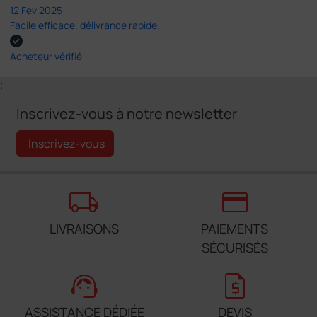
12 Fev 2025
Facile efficace. délivrance rapide.
Acheteur vérifié
;
Inscrivez-vous à notre newsletter
Inscrivez-vous
local_shipping
credit_card
LIVRAISONS
PAIEMENTS
SÉCURISÉS
support_agent
request_quote
ASSISTANCE DÉDIÉE
DEVIS