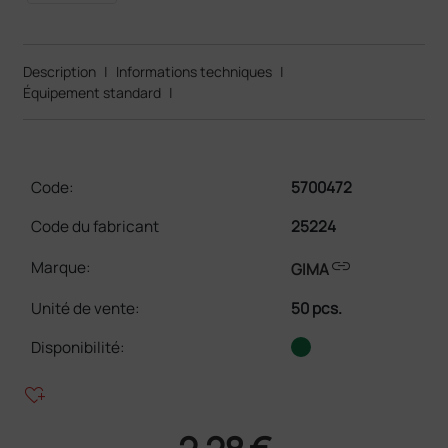
Description
|
Informations techniques
|
Équipement standard
|
Code:
5700472
Code du fabricant
25224
link
Marque:
GIMA
Unité de vente
:
50 pcs.
Disponibilité:
heart_plus