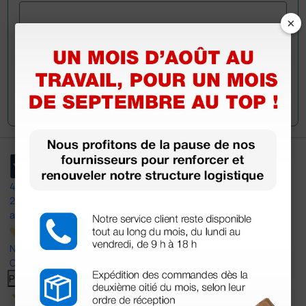
×
Envoyez votre question
4,5
/5
23
avis
Nos avis 4 et 5 étoiles.
Cliquez ici pour tous les lire >
Previous
Suivant