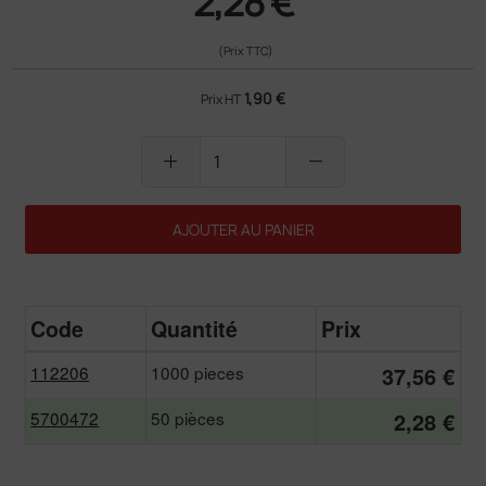
2,28 €
(Prix TTC)
1,90 €
Prix HT
add
remove
AJOUTER AU PANIER
Code
Quantité
Prix
112206
1000 pieces
37,56 €
5700472
50 pièces
2,28 €