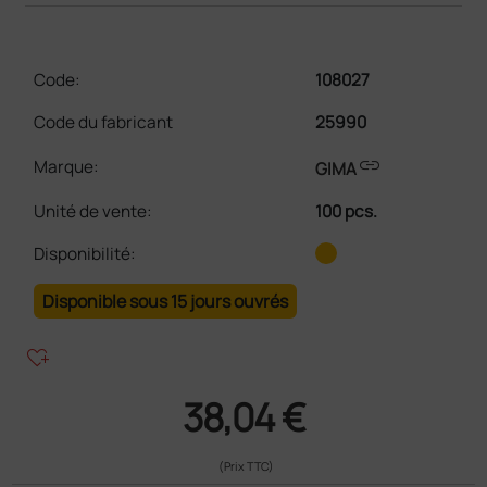
Code:
108027
Code du fabricant
25990
link
Marque:
GIMA
Unité de vente
:
100 pcs.
Disponibilité:
Disponible sous 15 jours ouvrés
heart_plus
38,04 €
(Prix TTC)