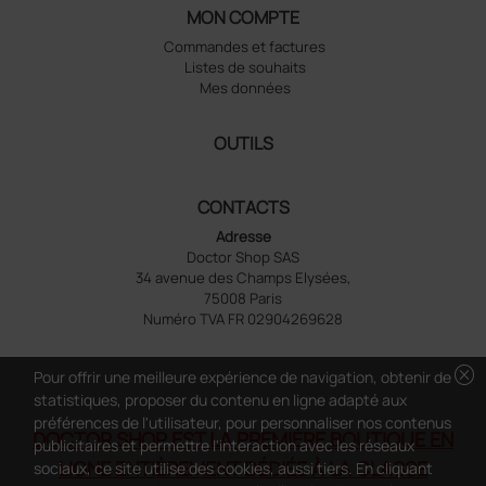
MON COMPTE
Commandes et factures
Listes de souhaits
Mes données
OUTILS
CONTACTS
Adresse
Doctor Shop SAS
34 avenue des Champs Elysées,
75008 Paris
Numéro TVA FR 02904269628
cancel
Pour offrir une meilleure expérience de navigation, obtenir de
statistiques, proposer du contenu en ligne adapté aux
préférences de l'utilisateur, pour personnaliser nos contenus
DOCTOR SHOP EST LA PREMIÈRE BOUTIQUE EN
publicitaires et permettre l'interaction avec les réseaux
LIGNE ENTIÈREMENT DÉDIÉE À LA CLASSE
sociaux, ce site utilise des cookies, aussi tiers. En cliquant