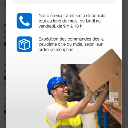
Acheteur vérifié
13 Avr 2026
Pas du le sparadrap escompté. Est sensé tenir des pansements
épais ! Ce n'est pas le cas. En ce qui concerne la livraison, elle a
été rapide dans un emballage parfait.
Acheteur vérifié
20 Jan 2026
Satisfait de mon expérience sur Doctorshop
Acheteur vérifié
23 Oct 2025
rapide et efficace, la commande comme la livraison.
Acheteur vérifié