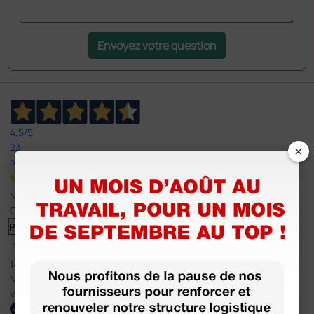
Envoyez votre question
4,5
/5
×
23
avis
Nos avis 4 et 5 étoiles.
Cliquez ici pour tous les lire >
Previous
Suivant
14 Avr 2026
Mon article reçu est conforme à la description texte, image et
vidéo proposée par le site.