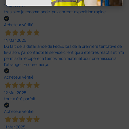
13 Agu 2025
tres bien je recommande. prix correct expédition rapide.
Acheteur vérifié
14 Mar 2025
Du fait de la défaillance de FedEx lors de la première tentative de
livraison, j'ai contacté le service client qui a été très réactif et m'a
permis de récupérer à temps mon matériel pour une mission à
l'étranger. Encore merçi.
Acheteur vérifié
12 Mar 2025
tout a été parfait
Acheteur vérifié
11 Mar 2025