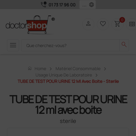
call_quality
language
01 73 17 96 00
0
person
favorite_border
shopping_cart
two_pager
menu
search
home
Home
Matériel Consommable
Usage Unique De Laboratoire
TUBE DE TEST POUR URINE 12 Ml Avec Boite - Sterile
TUBE DE TEST POUR URINE
12 ml avec boite
sterile