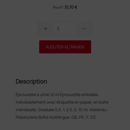
31,70 €
Prix HT
add
remove
AJOUTER AU PANIER
Description
Éprouvette à urine 12 ml Éprouvette emballée
individuellement avec étiquette en papier, en boîte
individuelle. Graduée 0,5, 1, 2,5, 5, 10 ml. Matériau:
Polystyrène Boîte multilingue: GB, FR, IT, ES.