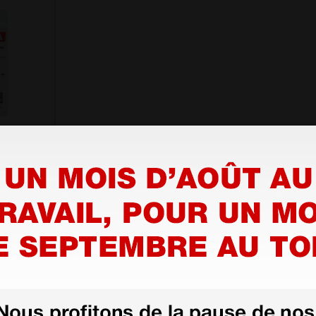
non
, 4 plis -
100 pcs.