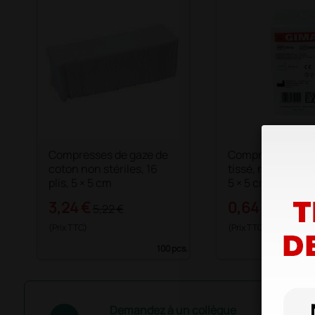
Compresses de gaze de
Compresses en 
coton non stériles, 16
tissé, non stériles
plis, 5 × 5 cm
5 × 5 cm
3,24 €
0,64 €
5,22 €
1,06 €
(Prix TTC)
(Prix TTC)
100 pcs.
Demandez à un collègue