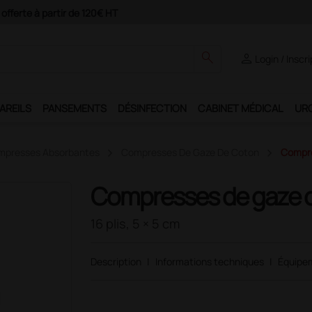
Paiement 4X avec Paypal
search
person
Login / Inscr
AREILS
PANSEMENTS
DÉSINFECTION
CABINET MÉDICAL
UR
mpresses Absorbantes
Compresses De Gaze De Coton
Compre
Compresses de gaze co
16 plis, 5 × 5 cm
Description
|
Informations techniques
|
Équipe