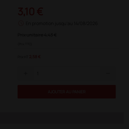
3,10 €
schedule
En promotion jusqu'au 14/08/2026
Prix unitaire
4,43 €
(Prix TTC)
2,58 €
Prix HT
add
remove
AJOUTER AU PANIER