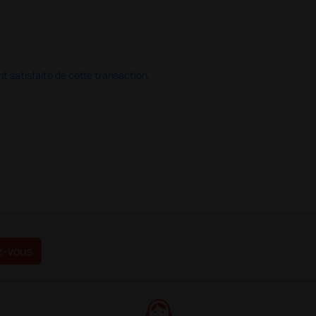
 satisfaite de cette transaction.
z-vous
support_agent