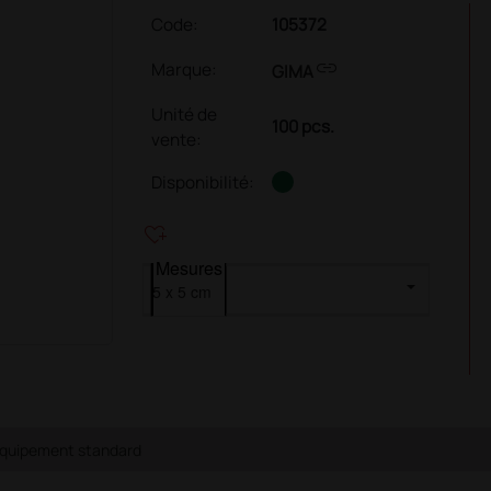
Code:
105372
link
Marque:
GIMA
Unité de
100 pcs.
vente
:
Disponibilité:
heart_plus
Mesures
quipement standard