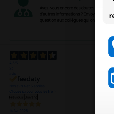
Avez-vous encore des doutes ? Avez-vo
d'autres informations ? Envoyez mainte
question aux collègues qui ont déjà ache
4,5
/5
23
avis
Nos avis 4 et 5 étoiles.
Cliquez ici pour tous les lire >
Previous
Suivant
14 Avr 2026