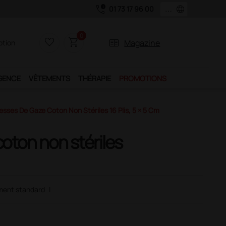
call_quality
language
01 73 17 96 00
0
favorite_border
shopping_cart
two_pager
Magazine
iption
GENCE
VÊTEMENTS
THÉRAPIE
PROMOTIONS
sses De Gaze Coton Non Stériles 16 Plis, 5 × 5 Cm
ton non stériles
ment standard
|