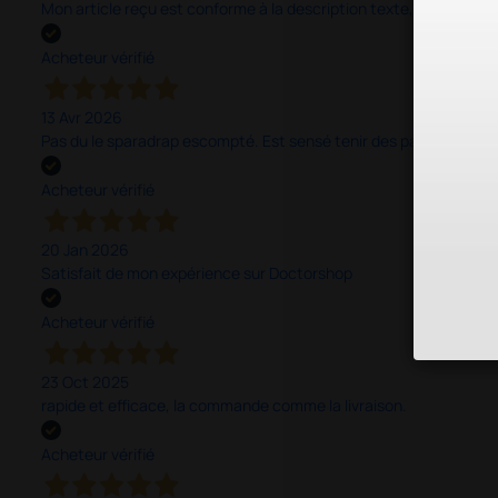
Mon article reçu est conforme à la description texte, image et vi
Acheteur vérifié
13 Avr 2026
Pas du le sparadrap escompté. Est sensé tenir des pansements épai
Acheteur vérifié
20 Jan 2026
Satisfait de mon expérience sur Doctorshop
Acheteur vérifié
23 Oct 2025
rapide et efficace, la commande comme la livraison.
Acheteur vérifié