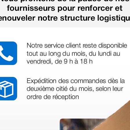
us besoin
nant votre
té ce produit.