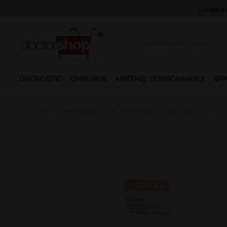
DIAGNOSTIC
CHIRURGIE
MATÉRIEL CONSOMMABLE
APP
home
Home
Pansements
Pansements Absorbants
Co