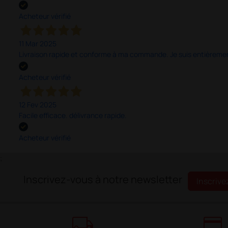
Acheteur vérifié
11 Mar 2025
Livraison rapide et conforme à ma commande. Je suis entièrement
Acheteur vérifié
12 Fev 2025
Facile efficace. délivrance rapide.
Acheteur vérifié
;
Inscrivez-vous à notre newsletter
Inscrive
local_shipping
credit_card