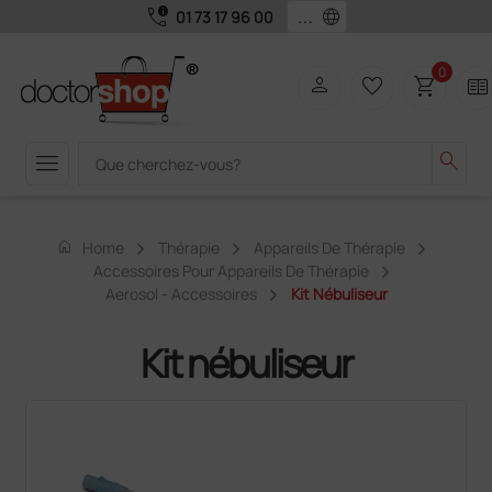
call_quality
language
01 73 17 96 00
0
person
favorite_border
shopping_cart
two_pager
menu
search
home
Home
Thérapie
Appareils De Thérapie
Accessoires Pour Appareils De Thérapie
Aerosol - Accessoires
Kit Nébuliseur
Kit nébuliseur