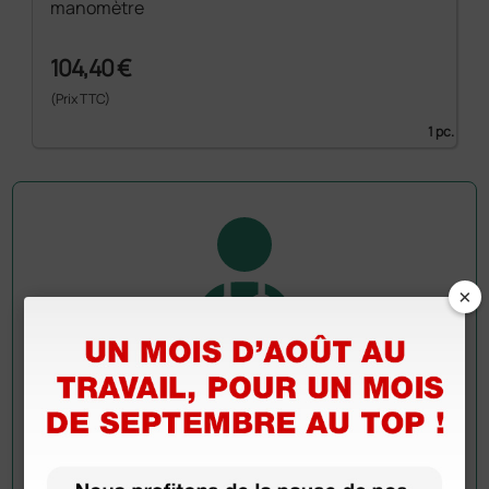
manomètre
104,40 €
(Prix TTC)
1 pc.
×
Demandez à un collègue
Avez-vous encore des doutes ? Avez-vous besoin
d'autres informations ? Envoyez maintenant votre
question aux collègues qui ont déjà acheté ce