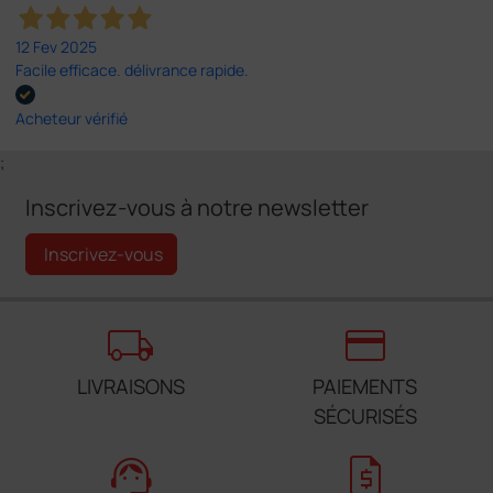
12 Fev 2025
Facile efficace. délivrance rapide.
Acheteur vérifié
;
Inscrivez-vous à notre newsletter
Inscrivez-vous
local_shipping
credit_card
LIVRAISONS
PAIEMENTS
SÉCURISÉS
support_agent
request_quote