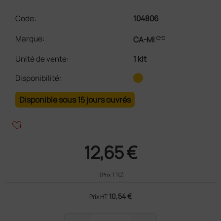
Code:
104806
link
Marque:
CA-MI
Unité de vente
:
1 kit
Disponibilité:
Disponible sous 15 jours ouvrés
heart_plus
12,65 €
(Prix TTC)
10,54 €
Prix HT