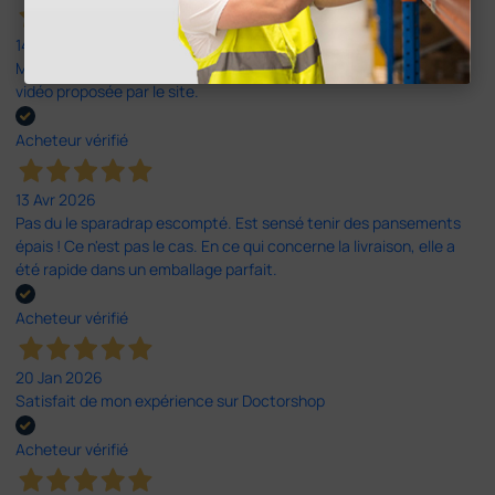
14 Avr 2026
Mon article reçu est conforme à la description texte, image et
vidéo proposée par le site.
Acheteur vérifié
13 Avr 2026
Pas du le sparadrap escompté. Est sensé tenir des pansements
épais ! Ce n'est pas le cas. En ce qui concerne la livraison, elle a
été rapide dans un emballage parfait.
Acheteur vérifié
20 Jan 2026
Satisfait de mon expérience sur Doctorshop
Acheteur vérifié