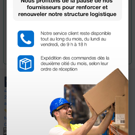
produit.
Envoyez votre question
4,5
/5
23
avis
Nos avis 4 et 5 étoiles.
Cliquez ici pour tous les lire >
Previous
Suivant