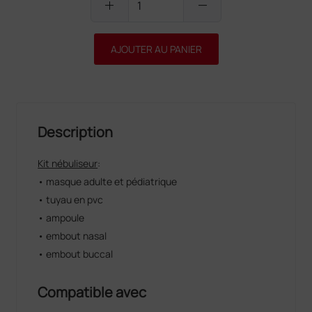
add
remove
AJOUTER AU PANIER
Description
Kit nébuliseur
:
• masque adulte et pédiatrique
• tuyau en pvc
• ampoule
• embout nasal
• embout buccal
Compatible avec